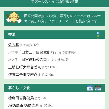
アズールスカイ 103の周辺情報
田宮公園が歩いて8分、最寄りのスーパーはマルナ
カで徒歩11分、ファミリーマートも徒歩7分です。
交通
佐古駅
まで徒歩16分
「田宮二丁目変電所前」
バス停
まで徒歩6分
「田宮運動公園口」
バス停
まで徒歩7分
上助任町大坪交差点
まで1170m
佐古二番町交差点
まで1240m
暮らし・文化
徳島田宮郵便局
まで550m
JA徳島市 徳島支所
まで510m