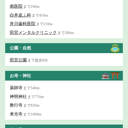
南医院
まで240m
白井皮ふ科
まで410m
井川歯科医院
まで210m
田宮メンタルクリニック
まで280m
公園・自然
田宮公園
まで徒歩8分
お寺・神社
薬師寺
まで540m
神明神社
まで770m
教行寺
まで820m
来光寺
まで1000m