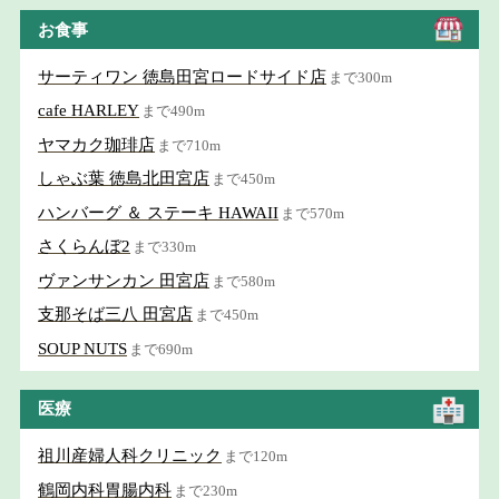
お食事
サーティワン 徳島田宮ロードサイド店
まで300m
cafe HARLEY
まで490m
ヤマカク珈琲店
まで710m
しゃぶ葉 徳島北田宮店
まで450m
ハンバーグ ＆ ステーキ HAWAII
まで570m
さくらんぼ2
まで330m
ヴァンサンカン 田宮店
まで580m
支那そば三八 田宮店
まで450m
SOUP NUTS
まで690m
医療
祖川産婦人科クリニック
まで120m
鶴岡内科胃腸内科
まで230m