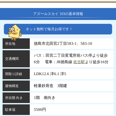
アズールスカイ 103の基本情報
ネット無料で毎月お得です！
徳島市北田宮2丁目583-1、583-10
所在地
バス：田宮二丁目変電所前バス停より徒歩
交通機関
6分 電車：JR徳島線
佐古駅
より徒歩16分
LDK12.6 洋6.1 洋5
間取り詳細
軽量鉄骨造 3階建
建物構造
1階 南向き
所在階 向き
5500円
駐車場