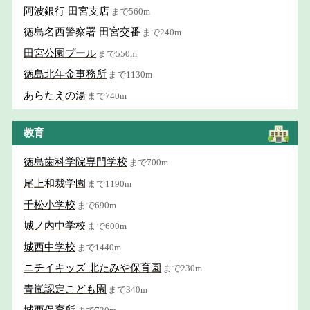
阿波銀行 田宮支店
まで560m
徳島名西警察署 田宮交番
まで240m
田宮公園プール
まで550m
徳島北年金事務所
まで1130m
あらたえの湯
まで740m
教育
徳島歯科学院専門学校
まで700m
尾上和裁学園
まで1190m
千松小学校
まで690m
城ノ内中学校
まで600m
城西中学校
まで1440m
ニチイキッズ 北たみや保育園
まで230m
青嵐認定こども園
まで340m