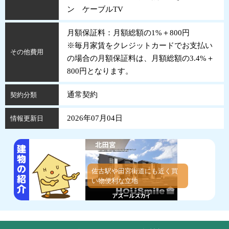
ン ケーブルTV
月額保証料：月額総額の1%＋800円
※毎月家賃をクレジットカードでお支払い
その他費用
の場合の月額保証料は、月額総額の3.4%＋
800円となります。
通常契約
契約分類
2026年07月04日
情報更新日
佐古駅や田宮街道にも近く買
い物便利な立地