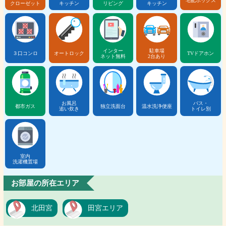
宅配ボックス
クローゼット
キッチン
リビング
キッチン
インター
駐車場
３口コンロ
オートロック
TVドアホン
ネット無料
2台あり
お風呂
バス・
都市ガス
独立洗面台
温水洗浄便座
追い炊き
トイレ別
室内
洗濯機置場
お部屋の所在エリア
北田宮
田宮エリア