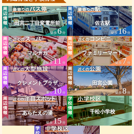
田宮二丁目変電所前
佐古駅
6
16
徒歩
分
徒歩
分
マルナカ
ファミリーマート
11
7
徒歩
分
徒歩
分
クレメントプラザ
田宮公園
10
8
車で
分
徒歩
分
千松小学校
あらたえの湯
15
徒歩
分