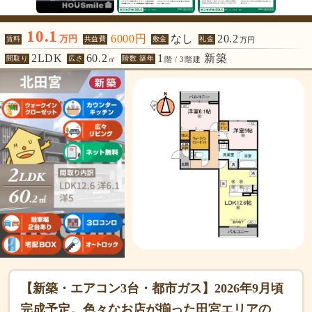
10.1
6000円
なし
20.2
万円
賃料
共益費
敷金
礼金
万円
2LDK
60.2
1
新築
間取り
広さ
階数 築年
㎡
階 / 3階建
【新築・エアコン3台・都市ガス】2026年9月頃
完成予定。色々なお店が揃った田宮エリアの