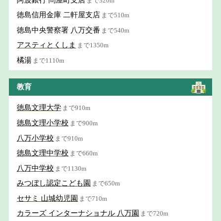
まで320m
徳島信用金庫 二軒屋支店
まで510m
徳島中央警察署 八万交番
まで540m
アスティとくしま
まで1350m
橘湯
まで1110m
教育
徳島文理大学
まで910m
徳島文理小学校
まで900m
八万小学校
まで910m
徳島文理中学校
まで660m
八万中学校
まで1130m
みつぼし認定こども園
まで650m
セサミ 山城幼児園
まで710m
カラーズ インターナショナル 八万園
まで720m