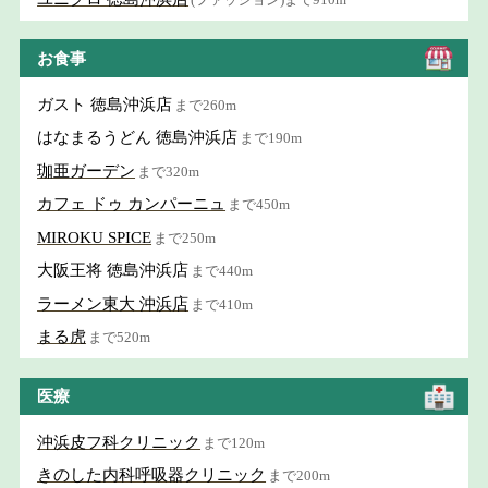
お食事
ガスト 徳島沖浜店
まで260m
はなまるうどん 徳島沖浜店
まで190m
珈亜ガーデン
まで320m
カフェ ドゥ カンパーニュ
まで450m
MIROKU SPICE
まで250m
大阪王将 徳島沖浜店
まで440m
ラーメン東大 沖浜店
まで410m
まる虎
まで520m
医療
沖浜皮フ科クリニック
まで120m
きのした内科呼吸器クリニック
まで200m