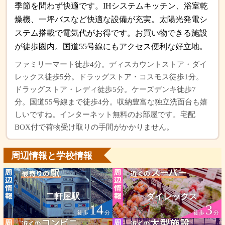
季節を問わず快適です。IHシステムキッチン、浴室乾
燥機、一坪バスなど快適な設備が充実。太陽光発電シ
ステム搭載で電気代がお得です。お買い物できる施設
が徒歩圏内。国道55号線にもアクセス便利な好立地。
ファミリーマート徒歩4分。ディスカウントストア・ダイ
レックス徒歩5分。ドラッグストア・コスモス徒歩1分。
ドラッグストア・レディ徒歩5分。ケーズデンキ徒歩7
分。国道55号線まで徒歩4分。収納豊富な独立洗面台も嬉
しいですね。インターネット無料のお部屋です。宅配
BOX付で荷物受け取りの手間がかかりません。
周辺情報と学校情報
二軒屋駅
ダイレックス
14
3
徒歩
分
徒歩
分