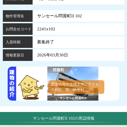
サンセール問屋町II 102
物件管理名
2241x102
お問合せコード
募集終了
入居時期
2026年03月30日
情報更新日
国道55号や文理大学にアクセ
ス良好、買い物便利
サンセール問屋町II 102の周辺情報