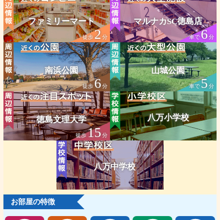
ファミリーマート
マルナカSC徳島店
2
6
徒歩
分
車で
分
南浜公園
山城公園
6
5
徒歩
分
車で
分
八万小学校
徳島文理大学
15
徒歩
分
八万中学校
お部屋の特徴