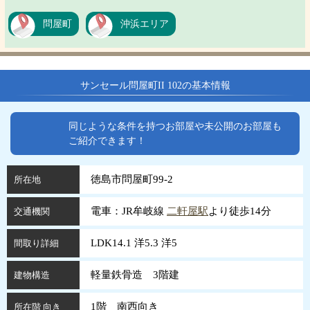
問屋町
沖浜エリア
サンセール問屋町II 102の基本情報
同じような条件を持つお部屋や未公開のお部屋も
ご紹介できます！
徳島市問屋町99-2
所在地
電車：JR牟岐線
二軒屋駅
より徒歩14分
交通機関
LDK14.1 洋5.3 洋5
間取り詳細
軽量鉄骨造 3階建
建物構造
1階 南西向き
所在階 向き