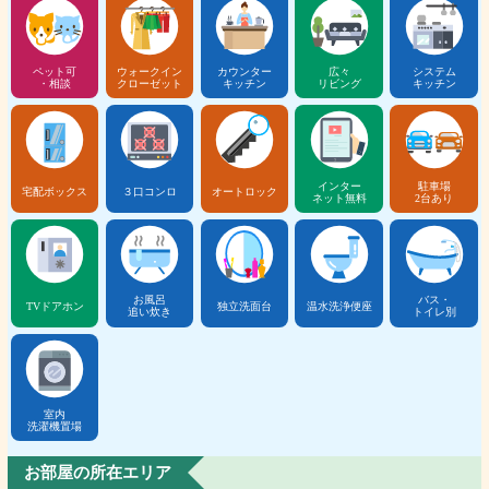
ペット可
ウォークイン
カウンター
広々
システム
・相談
クローゼット
キッチン
リビング
キッチン
インター
駐車場
宅配ボックス
３口コンロ
オートロック
ネット無料
2台あり
お風呂
バス・
TVドアホン
独立洗面台
温水洗浄便座
追い炊き
トイレ別
室内
洗濯機置場
お部屋の所在エリア