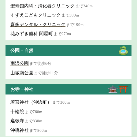
聖寿館内科・消化器クリニック
まで240m
すずえこどもクリニック
まで380m
喜多デンタル・クリニック
まで190m
花みずき歯科 問屋町
まで270m
公園・自然
南浜公園
まで徒歩6分
山城南公園
まで徒歩11分
お寺・神社
若宮神社（沖浜町）
まで300m
十輪院
まで760m
遵敬寺
まで830m
沖魂神社
まで860m