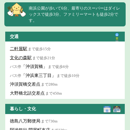
南浜公園が歩いて6分、最寄りのスーパーはダイレ
ックスで徒歩3分、ファミリーマートも徒歩2分で
す。
交通
二軒屋駅
まで徒歩15分
文化の森駅
まで徒歩21分
「沖須賀橋」
バス停
まで徒歩6分
「沖浜東三丁目」
バス停
まで徒歩10分
沖須賀橋交差点
まで280m
大野橋北詰交差点
まで450m
暮らし・文化
徳島八万郵便局
まで730m
阿波銀行 問屋町支店