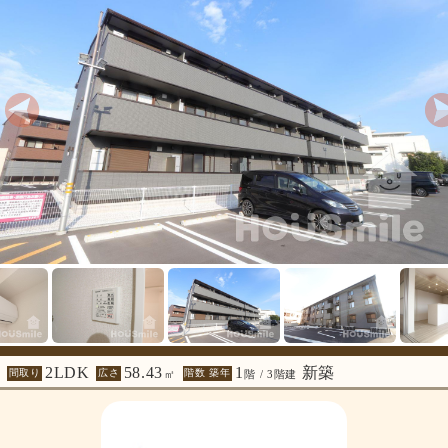
2LDK
58.43
1
新築
間取り
広さ
階数 築年
㎡
階 / 3階建