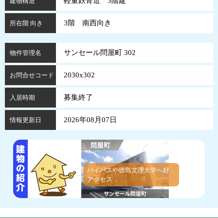
軽量鉄骨造 3階建
建物構造
3階 南西向き
所在階 向き
サンセール問屋町 302
物件管理名
2030x302
お問合せコード
募集終了
入居時期
2026年08月07日
情報更新日
バイパスや徳島文理大学へ好
アクセス