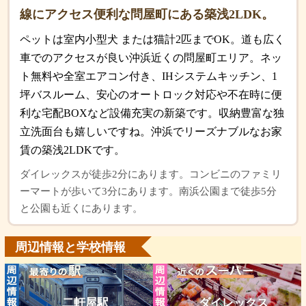
線にアクセス便利な問屋町にある築浅2LDK。
ペットは室内小型犬 または猫計2匹までOK。道も広く
車でのアクセスが良い沖浜近くの問屋町エリア。ネッ
ト無料や全室エアコン付き、IHシステムキッチン、1
坪バスルーム、安心のオートロック対応や不在時に便
利な宅配BOXなど設備充実の新築です。収納豊富な独
立洗面台も嬉しいですね。沖浜でリーズナブルなお家
賃の築浅2LDKです。
ダイレックスが徒歩2分にあります。コンビニのファミリ
ーマートが歩いて3分にあります。南浜公園まで徒歩5分
と公園も近くにあります。
周辺情報と学校情報
二軒屋駅
ダイレックス