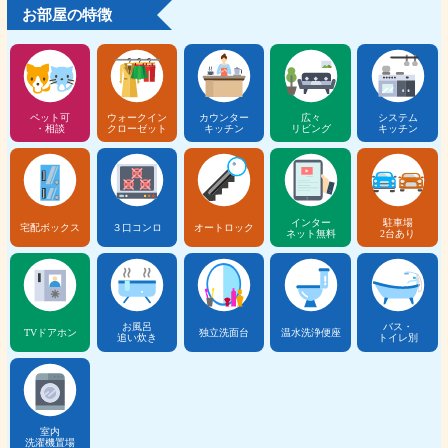
お部屋の特徴
ペット可
ウォークイン
カウンター
広々
システム
・相談
クローゼット
キッチン
リビング
キッチン
インター
駐車場
宅配ボックス
３口コンロ
オートロック
ネット無料
2台あり
お風呂
バス・
TVドアホン
独立洗面台
温水洗浄便座
追い炊き
トイレ別
室内
洗濯機置場