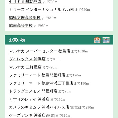
セサミ 山城幼児園
まで700m
カラーズ インターナショナル 八万園
まで720m
徳島文理高等学校
まで660m
城南高等学校
まで950m
お買い物
マルナカ スーパーセンター 徳島店
まで1030m
ダイレックス 沖浜店
まで80m
マルナカ 二軒屋店
まで490m
ファミリーマート 徳島問屋町店
まで120m
ファミリーマート 徳島沖浜三丁目店
まで190m
ドラッグコスモス 問屋町店
まで90m
くすりのレデイ 沖浜店
まで170m
カメラのキタムラ 沖浜バイパス店
(家電)まで290m
ケーズデンキ 沖浜店
(家電)まで310m