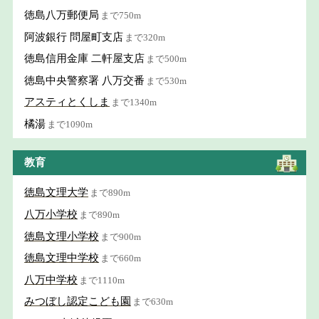
徳島八万郵便局
まで750m
阿波銀行 問屋町支店
まで320m
徳島信用金庫 二軒屋支店
まで500m
徳島中央警察署 八万交番
まで530m
アスティとくしま
まで1340m
橘湯
まで1090m
教育
徳島文理大学
まで890m
八万小学校
まで890m
徳島文理小学校
まで900m
徳島文理中学校
まで660m
八万中学校
まで1110m
みつぼし認定こども園
まで630m