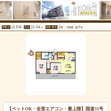
2LDK
55.04
3
3
間取り
広さ
階数 築年
㎡
階 / 3階建
築
年
【ペットOK・全室エアコン・最上階】国道55号