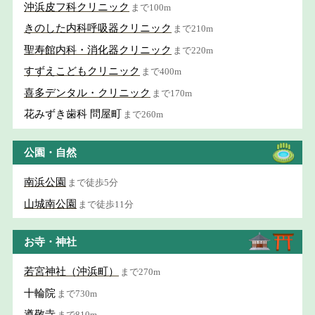
沖浜皮フ科クリニック
まで100m
きのした内科呼吸器クリニック
まで210m
聖寿館内科・消化器クリニック
まで220m
すずえこどもクリニック
まで400m
喜多デンタル・クリニック
まで170m
花みずき歯科 問屋町
まで260m
公園・自然
南浜公園
まで徒歩5分
山城南公園
まで徒歩11分
お寺・神社
若宮神社（沖浜町）
まで270m
十輪院
まで730m
遵敬寺
まで810m