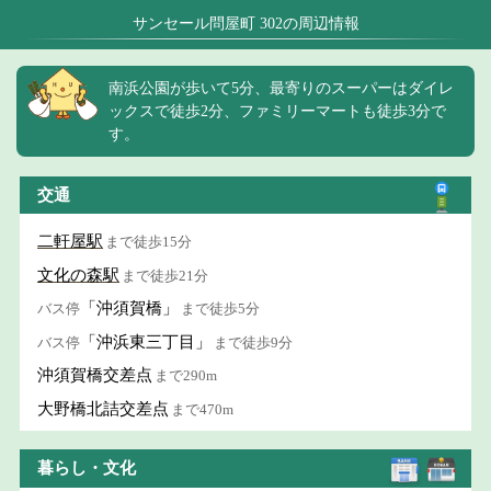
サンセール問屋町 302の周辺情報
南浜公園が歩いて5分、最寄りのスーパーはダイレ
ックスで徒歩2分、ファミリーマートも徒歩3分で
す。
交通
二軒屋駅
まで徒歩15分
文化の森駅
まで徒歩21分
「沖須賀橋」
バス停
まで徒歩5分
「沖浜東三丁目」
バス停
まで徒歩9分
沖須賀橋交差点
まで290m
大野橋北詰交差点
まで470m
暮らし・文化