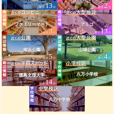
13
2
徒歩
分
徒歩
分
ファミリーマート
アミコ
3
13
徒歩
分
車で
分
南浜公園
山城公園
5
4
徒歩
分
車で
分
八万小学校
徳島文理大学
14
徒歩
分
八万中学校