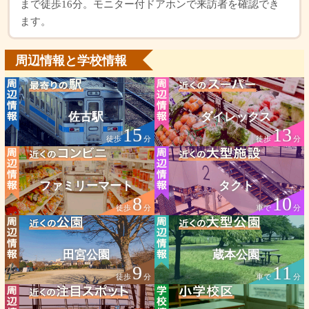
まで徒歩16分。モニター付ドアホンで来訪者を確認でき
ます。
周辺情報と学校情報
佐古駅
ダイレックス
15
13
徒歩
分
徒歩
分
ファミリーマート
タクト
8
10
徒歩
分
車で
分
田宮公園
蔵本公園
9
11
徒歩
分
車で
分