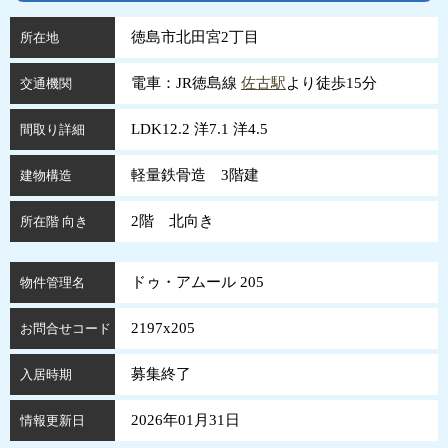
徳島市北田宮2丁目
所在地
電車：JR徳島線
佐古駅
より徒歩15分
交通機関
LDK12.2 洋7.1 洋4.5
間取り詳細
軽量鉄骨造 3階建
建物構造
2階 北向き
所在階 向き
ドゥ・アムール 205
物件管理名
2197x205
お問合せコード
募集終了
入居時期
2026年01月31日
情報更新日