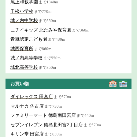
尾上和裁学園
まで1340m
千松小学校
まで770m
城ノ内中学校
まで550m
ニチイキッズ 北たみや保育園
まで360m
青嵐認定こども園
まで430m
城西保育所
まで860m
城ノ内高等学校
まで550m
城北高等学校
まで850m
お買い物
ダイレックス 田宮店
まで570m
マルナカ 佐古店
まで730m
ファミリーマート 徳島南田宮店
まで440m
セブンイレブン 徳島北田宮2丁目店
まで570m
キリン堂 田宮店
まで650m