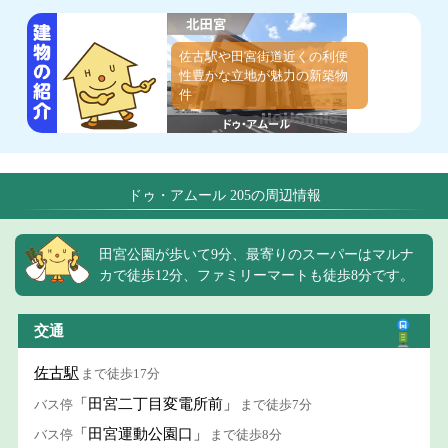
佐古駅や田宮街道近くの利便
性豊かな立地が魅力の新築物
件
ドゥ・アムール 205の周辺情報
田宮公園が歩いて9分、最寄りのスーパーはマルナ
カで徒歩12分、ファミリーマートも徒歩8分です。
交通
佐古駅
まで徒歩17分
「田宮二丁目変電所前」
バス停
まで徒歩7分
「田宮運動公園口」
バス停
まで徒歩8分