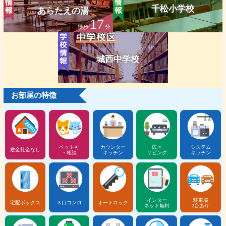
千松小学校
あらたえの湯
17
徒歩
分
城西中学校
お部屋の特徴
ペット可
カウンター
広々
システム
敷金礼金なし
・相談
キッチン
リビング
キッチン
インター
駐車場
宅配ボックス
３口コンロ
オートロック
ネット無料
2台あり