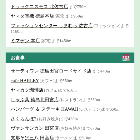
ドラッグコスモス 北佐古店
まで750m
ヤマダ電機 徳島本店
(家電)まで960m
ファッションセンター しまむら 佐古店
(ファッション)まで
1160m
ミマデン 本店
(家電)まで1450m
お食事
サーティワン 徳島田宮ロードサイド店
まで440m
cafe HARLEY
(カフェ)まで550m
ヤマカク珈琲店
(カフェ)まで610m
しゃぶ葉 徳島北田宮店
(レストラン)まで550m
ハンバーグ ＆ ステーキ HAWAII
(レストラン)まで650m
さくらんぼ2
(お好み焼き)まで430m
ヴァンサンカン 田宮店
(お好み焼き)まで670m
支那そば三八 田宮店
(ラーメン)まで510m