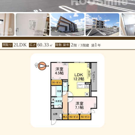
2LDK
60.33
2
1
間取り
広さ
階数 築年
㎡
階 / 3階建
築
年