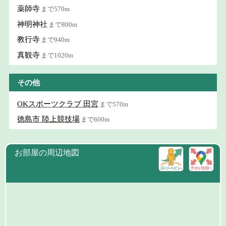
薬師寺
まで570m
神明神社
まで800m
教行寺
まで940m
真観寺
まで1020m
その他
OKスポーツクラブ 田宮
まで570m
徳島市 陸上競技場
まで600m
お部屋の周辺地図