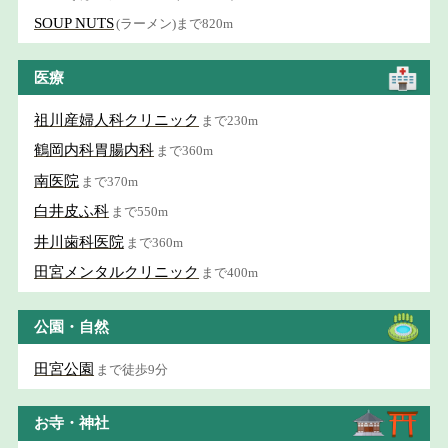
SOUP NUTS
(ラーメン)まで820m
医療
祖川産婦人科クリニック
まで230m
鶴岡内科胃腸内科
まで360m
南医院
まで370m
白井皮ふ科
まで550m
井川歯科医院
まで360m
田宮メンタルクリニック
まで400m
公園・自然
田宮公園
まで徒歩9分
お寺・神社