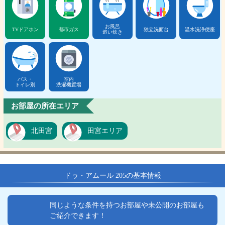
お風呂
TVドアホン
都市ガス
独立洗面台
温水洗浄便座
追い炊き
バス・
室内
トイレ別
洗濯機置場
お部屋の所在エリア
北田宮
田宮エリア
ドゥ・アムール 205の基本情報
同じような条件を持つお部屋や未公開のお部屋も
ご紹介できます！