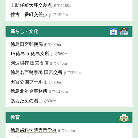
上助任町大坪交差点
まで1160m
佐古二番町交差点
まで1390m
暮らし・文化
徳島田宮郵便局
まで630m
JA徳島市 徳島支所
まで580m
阿波銀行 田宮支店
まで640m
徳島名西警察署 田宮交番
まで370m
田宮公園プール
まで690m
徳島北年金事務所
まで1270m
あらたえの湯
まで830m
教育
徳島歯科学院専門学校
まで690m