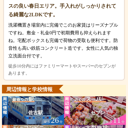
スの良い春日エリア。手入れがしっかりされて
る綺麗な2LDKです。
洗濯機置き場室内に完備でこのお家賃はリーズナブル
ですね。敷金・礼金0円で初期費用も抑えられます
ね。宅配ボックスも完備で荷物の受取も便利です。防
音性も高い鉄筋コンクリート造です。女性に人気の独
立洗面台付です。
徒歩10分内にはファミリーマートやスーパーのセブンが
あります。
周辺情報と学校情報
佐古駅
セブン
26
11
徒歩
分
徒歩
分