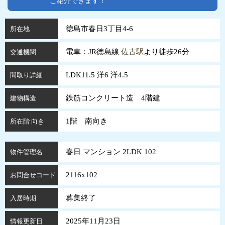
ご紹介できます！
徳島市春日3丁目4-6
所在地
電車：JR徳島線
佐古駅
より徒歩26分
交通機関
LDK11.5 洋6 洋4.5
間取り詳細
鉄筋コンクリート造 4階建
建物構造
1階 南向き
所在階 向き
春日 マンション 2LDK 102
物件管理名
2116x102
お問合せコード
募集終了
入居時期
2025年11月23日
情報更新日