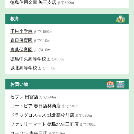
徳島信用金庫 矢三支店
まで800m
教育
千松小学校
まで1060m
春日保育園
まで110m
青葉保育園
まで410m
徳島中央高等学校
まで460m
城北高等学校
まで530m
お買い物
セブン 田宮店
まで690m
ユートピア 春日店林商店
まで730m
ドラッグコスモス 城北高校前店
まで690m
ファミリーマート 徳島北矢三町店
まで700m
ローソン 南矢三店
まで740m