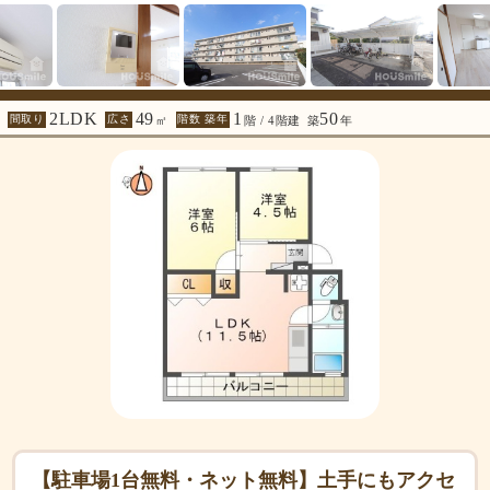
2LDK
49
1
50
間取り
広さ
階数 築年
㎡
階 / 4階建
築
年
【駐車場1台無料・ネット無料】土手にもアクセ