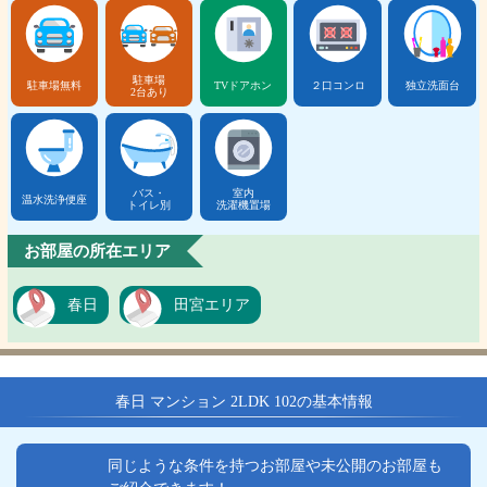
駐車場
駐車場無料
TVドアホン
２口コンロ
独立洗面台
2台あり
バス・
室内
温水洗浄便座
トイレ別
洗濯機置場
お部屋の所在エリア
春日
田宮エリア
春日 マンション 2LDK 102の基本情報
同じような条件を持つお部屋や未公開のお部屋も