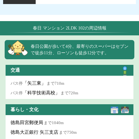
春日 マンション 2LDK 102の周辺情報
春日公園が歩いて4分、最寄りのスーパーはセブン
で徒歩11分、ローソンも徒歩12分です。
交通
「矢三東」
バス停
まで710m
「科学技術高校」
バス停
まで720m
暮らし・文化
徳島田宮郵便局
まで1040m
徳島大正銀行 矢三支店
まで750m