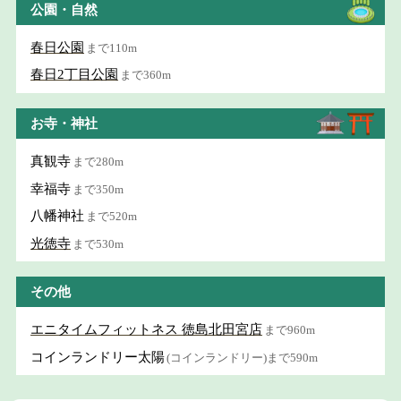
公園・自然
春日公園
まで110m
春日2丁目公園
まで360m
お寺・神社
真観寺
まで280m
幸福寺
まで350m
八幡神社
まで520m
光徳寺
まで530m
その他
エニタイムフィットネス 徳島北田宮店
まで960m
コインランドリー太陽
(コインランドリー)まで590m