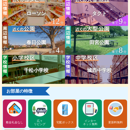
ローソン
タクト
12
9
徒歩
分
車で
分
春日公園
田宮公園
4
8
徒歩
分
車で
分
千松小学校
城西中学校
お部屋の特徴
広々
インター
敷金礼金なし
宅配ボックス
更新料無料
リビング
ネット無料