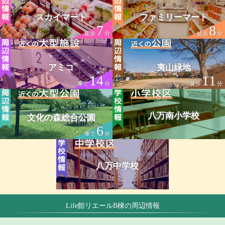
スカイマート
ファミリーマート
7
8
徒歩
分
徒歩
分
アミコ
夷山緑地
14
11
車で
分
徒歩
分
八万南小学校
文化の森総合公園
6
車で
分
八万中学校
Life館リエールB棟の周辺情報