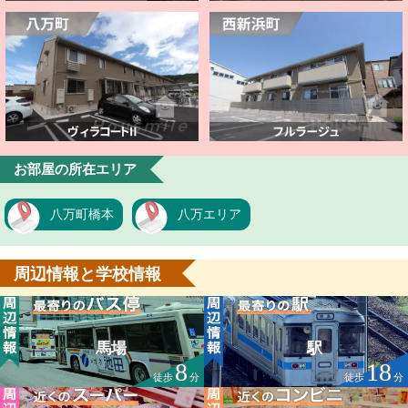
お部屋の所在エリア
八万町橋本
八万エリア
周辺情報と学校情報
馬場
駅
8
18
徒歩
分
徒歩
分