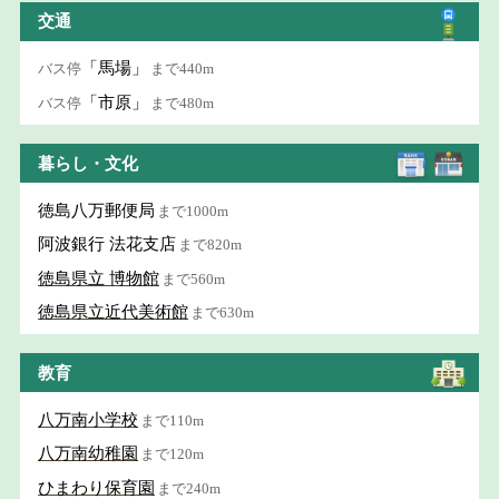
交通
「馬場」
バス停
まで440m
「市原」
バス停
まで480m
暮らし・文化
徳島八万郵便局
まで1000m
阿波銀行 法花支店
まで820m
徳島県立 博物館
まで560m
徳島県立近代美術館
まで630m
教育
八万南小学校
まで110m
八万南幼稚園
まで120m
ひまわり保育園
まで240m