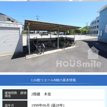
Life館リエールB棟の基本情報
建物階数 建物
2階建 木造
構造
1998年06月 (
築
28
年
)
築年月