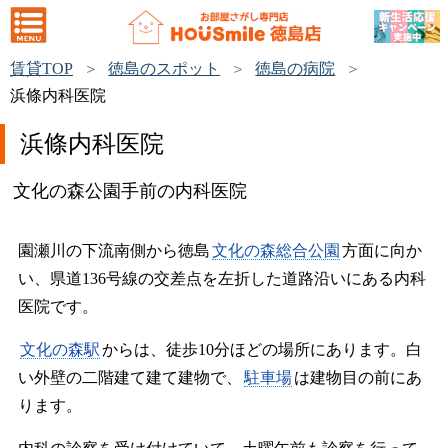
賃貸TOP
徳島のスポット
徳島の病院
浜條内科医院
浜條内科医院
文化の森公園手前の内科医院
園瀬川の下流南側から徳島
文化の森総合公園
方面に向か
い、県道136号線の交差点を左折した道路沿いにある内科
医院です。
文化の森駅
からは、徒歩10分ほどの場所にあります。白
い外壁の二階建て建て建物で、
駐車場
は建物目の前にあ
ります。