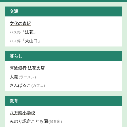
交通
文化の森駅
「法花」
バス停
「犬山口」
バス停
暮らし
阿波銀行 法花支店
太閤
(ラーメン)
さんぱるこ
(カフェ)
教育
八万南小学校
みのり認定こども園
(保育所)