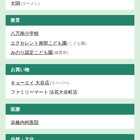
太閤
(ラーメン)
教育
八万南小学校
エクセレント南部こども園
(こども園)
みのり認定こども園
(保育所)
お買い物
キョーエイ 大谷店
(スーパー)
ファミリーマート 法花大谷町店
医療
浜條内科医院
自然・文化