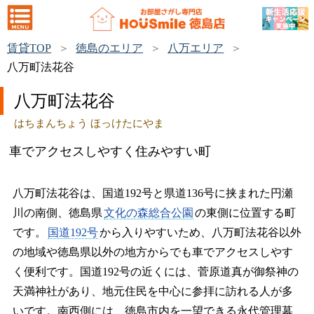
賃貸TOP
徳島のエリア
八万エリア
八万町法花谷
八万町法花谷
はちまんちょう ほっけたにやま
車でアクセスしやすく住みやすい町
八万町法花谷は、国道192号と県道136号に挟まれた円瀬
川の南側、徳島県
文化の森総合公園
の東側に位置する町
です。
国道192号
から入りやすいため、八万町法花谷以外
の地域や徳島県以外の地方からでも車でアクセスしやす
く便利です。国道192号の近くには、菅原道真が御祭神の
天満神社があり、地元住民を中心に参拝に訪れる人が多
いです。南西側には、徳島市内を一望できる永代管理墓