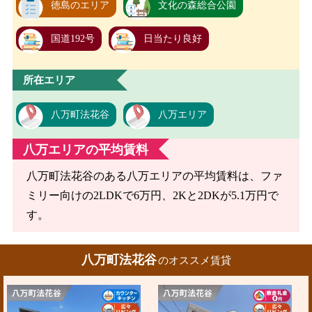
徳島のエリア
文化の森総合公園
国道192号
日当たり良好
所在エリア
八万町法花谷
八万エリア
八万エリアの平均賃料
八万町法花谷のある八万エリアの平均賃料は、ファ
ミリー向けの2LDKで6万円、2Kと2DKが5.1万円で
す。
八万町法花谷
のオススメ賃貸