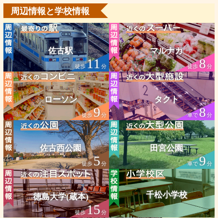
周辺情報と学校情報
佐古駅
マルナカ
11
8
徒歩
分
徒歩
分
ローソン
タクト
9
8
徒歩
分
車で
分
佐古西公園
田宮公園
5
9
徒歩
分
車で
分
千松小学校
徳島大学(蔵本)
15
徒歩
分