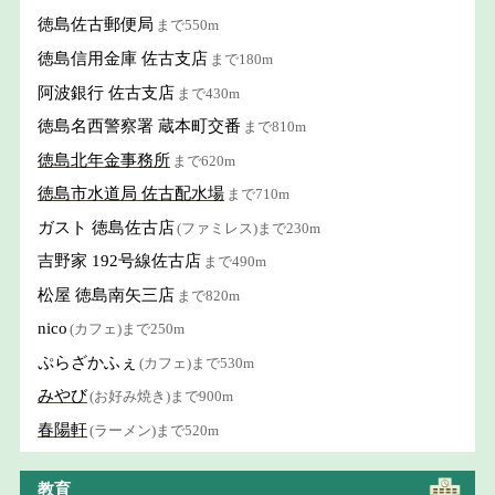
徳島佐古郵便局
まで550m
徳島信用金庫 佐古支店
まで180m
阿波銀行 佐古支店
まで430m
徳島名西警察署 蔵本町交番
まで810m
徳島北年金事務所
まで620m
徳島市水道局 佐古配水場
まで710m
ガスト 徳島佐古店
(ファミレス)まで230m
吉野家 192号線佐古店
まで490m
松屋 徳島南矢三店
まで820m
nico
(カフェ)まで250m
ぷらざかふぇ
(カフェ)まで530m
みやび
(お好み焼き)まで900m
春陽軒
(ラーメン)まで520m
教育