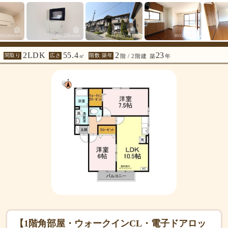
2LDK
55.4
2
23
間取り
広さ
階数 築年
㎡
階 / 2階建
築
年
【1階角部屋・ウォークインCL・電子ドアロッ