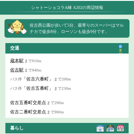
シャトーショコラA棟 A202の周辺情報
佐古西公園が歩いて5分、最寄りのスーパーはマル
ナカで徒歩8分、ローソンも徒歩9分です。
交通
蔵本駅
まで910m
佐古駅
まで940m
「佐古六番町」
バス停
まで200m
「佐古五番町」
バス停
まで230m
佐古五番町交差点
まで290m
佐古二番町交差点
まで960m
暮らし