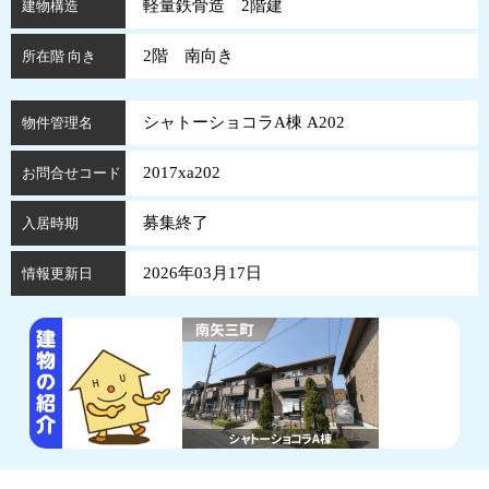
軽量鉄骨造 2階建
建物構造
2階 南向き
所在階 向き
シャトーショコラA棟 A202
物件管理名
2017xa202
お問合せコード
募集終了
入居時期
2026年03月17日
情報更新日