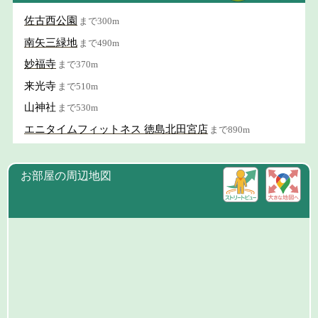
佐古西公園
まで300m
南矢三緑地
まで490m
妙福寺
まで370m
来光寺
まで510m
山神社
まで530m
エニタイムフィットネス 徳島北田宮店
まで890m
お部屋の周辺地図