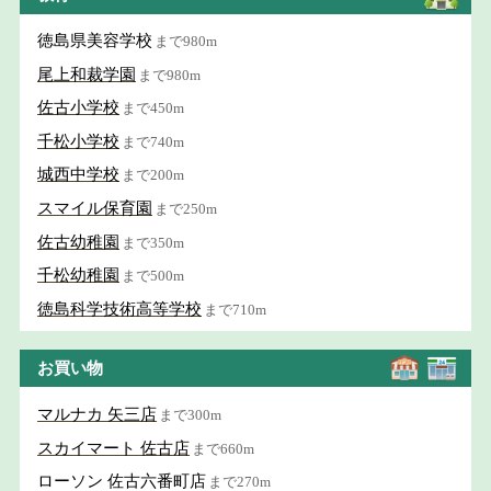
徳島県美容学校
まで980m
尾上和裁学園
まで980m
佐古小学校
まで450m
千松小学校
まで740m
城西中学校
まで200m
スマイル保育園
まで250m
佐古幼稚園
まで350m
千松幼稚園
まで500m
徳島科学技術高等学校
まで710m
お買い物
マルナカ 矢三店
まで300m
スカイマート 佐古店
まで660m
ローソン 佐古六番町店
まで270m