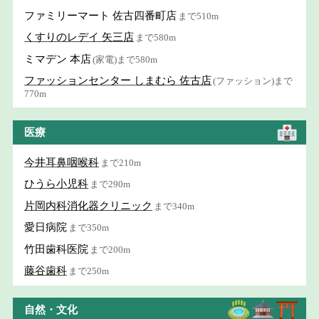
ファミリーマート 佐古四番町店
まで510m
くすりのレデイ 矢三店
まで580m
ミマデン 本店
(家電)まで580m
ファッションセンター しまむら 佐古店
(ファッション)まで
770m
医療
今井耳鼻咽喉科
まで210m
ひうら小児科
まで290m
片岡内科消化器クリニック
まで340m
愛日病院
まで350m
竹田歯科医院
まで200m
藤谷歯科
まで250m
自然・文化