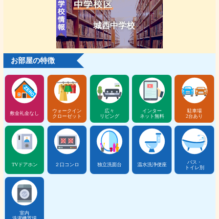
城西中学校
お部屋の特徴
ウォークイン
広々
インター
駐車場
敷金礼金なし
クローゼット
リビング
ネット無料
2台あり
バス・
TVドアホン
２口コンロ
独立洗面台
温水洗浄便座
トイレ別
室内
洗濯機置場