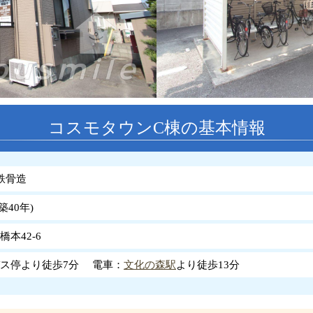
コスモタウンC棟の基本情報
鉄骨造
築
40
年
)
本42-6
ス停より徒歩7分 電車：
文化の森駅
より徒歩13分