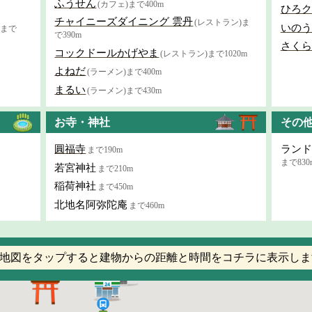
ふうせん
(カフェ)まで400m
ひろク
チャイニーズダイニング 雲丹
(レストラン)ま
いのう
まで
で390m
さくら
コックドールかげやま
(レストラン)まで1020m
よねだ
(ラーメン)まで400m
まるい
(ラーメン)まで430m
お寺・神社
その
圓福寺
ランド
まで190m
まで830
若宮神社
まで210m
稲荷神社
まで450m
北地名阿弥陀庵
まで460m
地図をタップすると建物からの距離と時間をコチラに表示しま