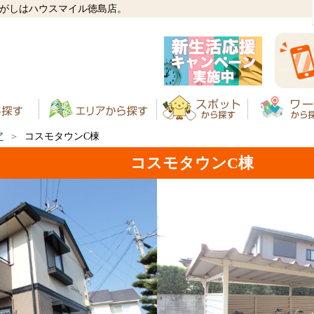
さがしはハウスマイル徳島店。
ア
コスモタウンC棟
コスモタウンC棟