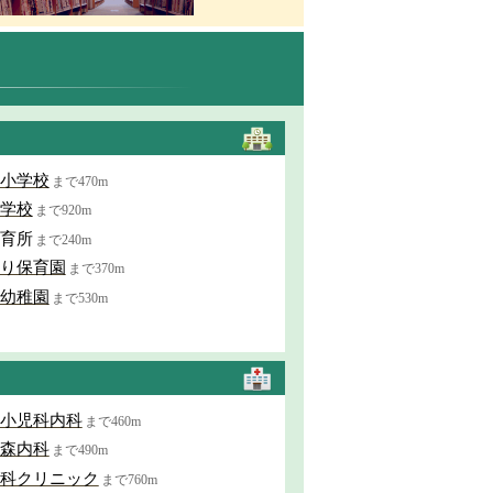
小学校
まで470m
学校
まで920m
育所
まで240m
り保育園
まで370m
幼稚園
まで530m
小児科内科
まで460m
森内科
まで490m
科クリニック
まで760m