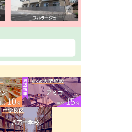
ソン
アミコ
10
15
徒歩
分
車で
分
八万中学校