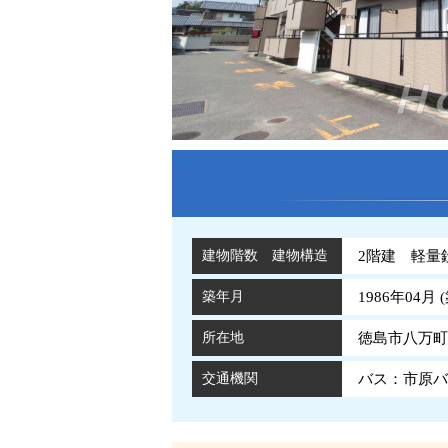
建物階数 建物構造
2階建 軽量
築年月
1986年04月 (
所在地
徳島市八万町橋
交通機関
バス：市原バ