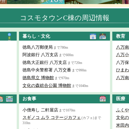
分
車で
分
コスモタウンC棟の周辺情報
暮らし・文化
教育
徳島八万郵便局
八万南
まで780m
阿波銀行 八万支店
八万小
まで600m
徳島大正銀行 八万支店
八万保
まで720m
徳島中央警察署 八万交番
ひまわ
まで990m
徳島県立 博物館
八万南
まで970m
文化の森総合公園 博物館
まで1040m
お食事
医療
小僧寿し 二軒屋店
ふくや
まで1070m
スギノコ ムラ コテージカフェ
文化の
(カフェ)まで
310m
米田内