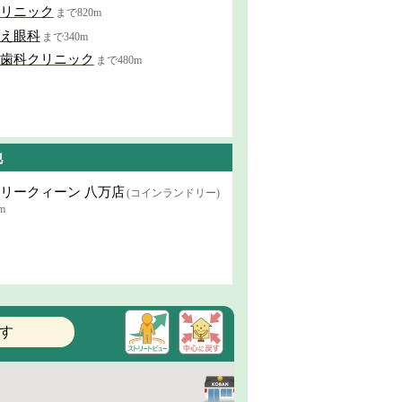
リニック
まで820m
え眼科
まで340m
歯科クリニック
まで480m
他
リークィーン 八万店
(コインランドリー)
m
す