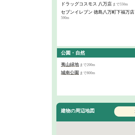
ドラッグコスモス 八万店
まで550m
セブンイレブン 徳島八万町下福万店
590m
公園・自然
夷山緑地
まで200m
城南公園
まで800m
建物の周辺地図