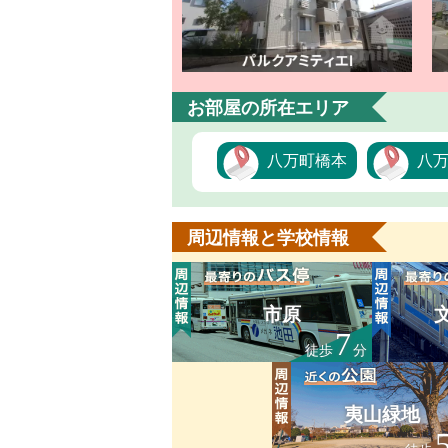
お部屋の所在エリア
八万町橋本
八
周辺情報と学校情報
市原
7
徒歩
分
夷山緑地