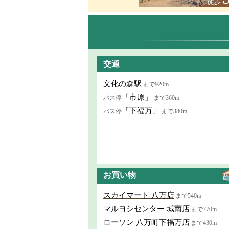
徒歩
交通
文化の森駅
まで920m
「市原」
バス停
まで360m
「下福万」
バス停
まで380m
お買い物
スカイマート 八万店
まで540m
マルヨシセンター 城南店
まで770m
ローソン 八万町下福万店
まで430m