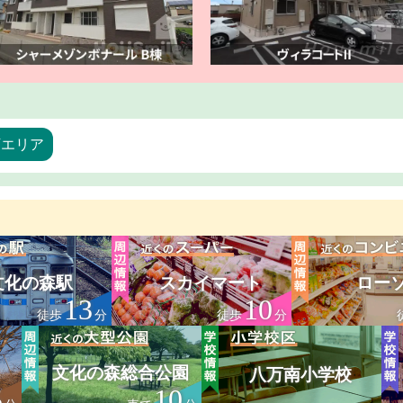
万エリア
文化の森駅
スカイマート
ロー
13
10
徒歩
分
徒歩
分
文化の森総合公園
八万南小学校
5
10