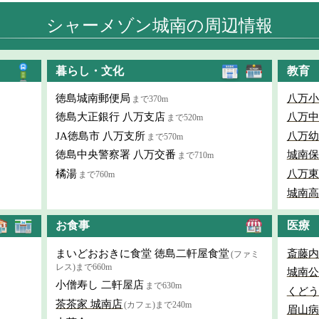
シャーメゾン城南の周辺情報
暮らし・文化
教育
徳島城南郵便局
八万小
まで370m
徳島大正銀行 八万支店
八万中
まで520m
JA徳島市 八万支所
八万幼
まで570m
徳島中央警察署 八万交番
城南保
まで710m
橘湯
八万東
まで760m
城南高
お食事
医療
まいどおおきに食堂 徳島二軒屋食堂
斎藤内
(ファミ
レス)まで660m
城南公
小僧寿し 二軒屋店
まで630m
くどう
茶茶家 城南店
(カフェ)まで240m
眉山病