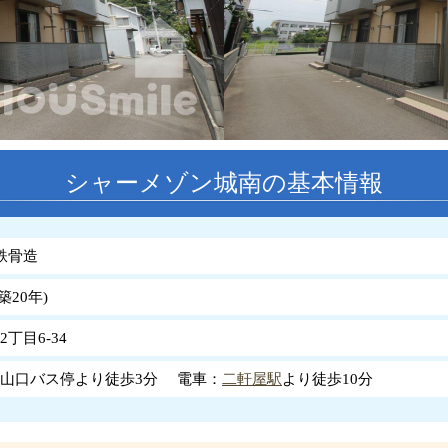
シャーメゾン城南の基本情報
鉄骨造
築
20
年
)
丁目6-34
山口バス停より徒歩3分 電車：
二軒屋駅
より徒歩10分