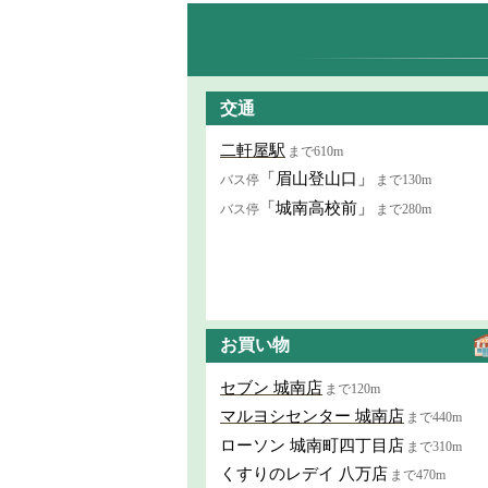
交通
二軒屋駅
まで610m
「眉山登山口」
バス停
まで130m
「城南高校前」
バス停
まで280m
お買い物
セブン 城南店
まで120m
マルヨシセンター 城南店
まで440m
ローソン 城南町四丁目店
まで310m
くすりのレデイ 八万店
まで470m