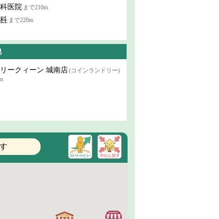
科医院
まで210m
科
まで220m
他
リークィーン 城南店
(コインランドリー)
m
す