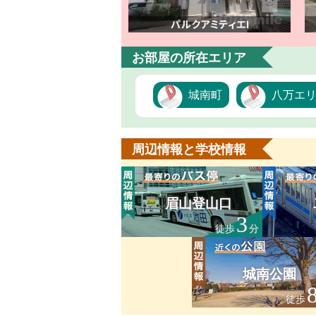
お部屋の所在エリア
城南町
八万エ
周辺情報と学校情報
眉山登山口
3
徒歩
分
城南公園
徒歩