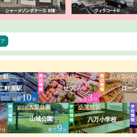
リア
二軒屋駅
セブン
ロー
10
3
徒歩
分
徒歩
分
山城公園
八万小学校
8
9
分
車で
分