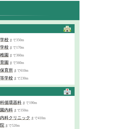
学校
まで350m
学校
まで170m
稚園
まで360m
育園
まで560m
保育所
まで610m
等学校
まで230m
科循環器科
まで190m
園内科
まで350m
内科クリニック
まで410m
院
まで520m