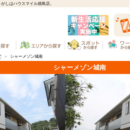
さがしはハウスマイル徳島店。
ア
シャーメゾン城南
シャーメゾン城南