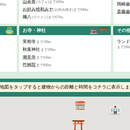
山茶舎
(カフェ)まで420m
岡崎歯
60m
お好み焼和みヤ
(お好み焼き)まで940m
斎藤歯
麺八
(ラーメン)まで670m
お寺・神社
その
実相寺
ランド
まで180m
まで280
秋葉神社
まで290m
潮見寺
まで430m
竹林院
まで600m
地図をタップすると建物からの距離と時間をコチラに表示しま