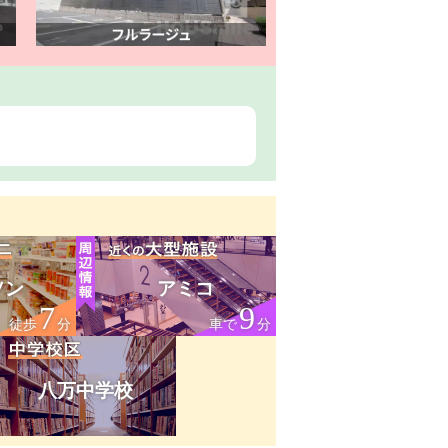
ソン
アミコ
7
9
徒歩
分
車で
分
八万中学校