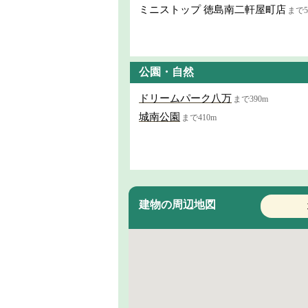
ミニストップ 徳島南二軒屋町店
まで5
公園・自然
ドリームパーク八万
まで390m
城南公園
まで410m
建物の周辺地図