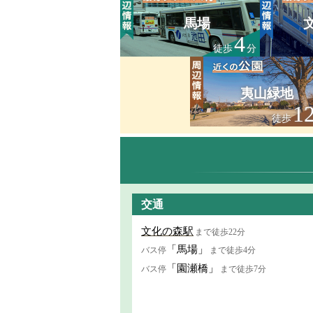
馬場
4
徒歩
分
夷山緑地
1
徒歩
交通
文化の森駅
まで徒歩22分
「馬場」
バス停
まで徒歩4分
「園瀬橋」
バス停
まで徒歩7分