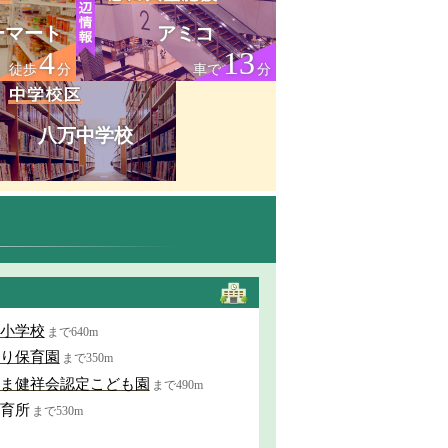
ーマート
アミコ
4
13
徒歩
分
車で
分
八万中学校
小学校
まで640m
り保育園
まで350m
ま健祥会認定こども園
まで490m
育所
まで530m