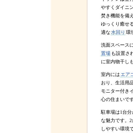
やすくダイニ
焚き機能を備
ゆっくり癒せ
適な
水回り
環
洗面スペース
置場
も設置さ
に室内物干し
室内には
エア
おり、生活用
モニター付き
心の住まいで
駐車場は1台
な魅力です。
しやすい環境