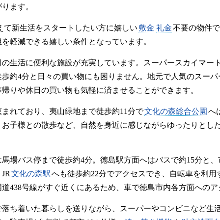
がります。
えて新生活をスタートしたい方に嬉しい
敷金
礼金
不要の物件で
担を軽減できる嬉しい条件となっています。
日の生活に便利な施設が充実しています。スーパースカイマート
徒歩約4分と日々の買い物にも困りません。地元で人気のスーパ
事帰りや休日の買い物も気軽に済ませることができます。
まれており、夷山緑地まで徒歩約11分で
文化の森総合公園
へ
、お子様との散歩など、自然を身近に感じながらゆったりとし
は馬場バス停まで徒歩約4分。徳島駅方面へはバスで約15分と
JR
文化の森駅
へも徒歩約22分でアクセスでき、自転車を利用
国道438号線がすぐ近くにあるため、車で徳島市内各方面への
で落ち着いた暮らしを送りながら、スーパーやコンビニなど生