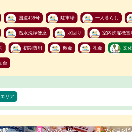
国道438号
駐車場
一人暮らし
温水洗浄便座
水回り
室内洗濯機置
ス
初期費用
敷金
礼金
文
面台
万エリア