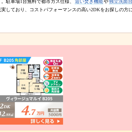
イ。駐車場1台無料で都市ガス仕様、
追い焚き機能
や
独立洗面
充実しており、コストパフォーマンスの高い2DKをお探しの方