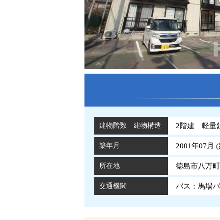
建物階数 建物構造
2階建 軽量
築年月
2001年07月 (
所在地
徳島市八万町大
交通機関
バス：馬場バ