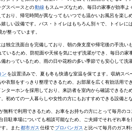
ングスペースとの
動線
もスムーズなため、毎日の家事が効率よ
えており、帰宅時間が異なってもいつでも温かいお風呂を楽し
る嬉しい設備です。バス・トイレはもちろん別々で、トイレに
境が整っています。
には独立洗面台を完備しており、朝の身支度や帰宅後の手洗い
れているため、防犯面や天候を気にせず洗濯ができ、毎日の家
も備わっているため、雨の日や花粉の多い季節でも安心して洗
コン
を設置済みで、夏も冬も快適な室温を保てます。収納スペ
品や衣類をすっきり整理できるため、お部屋を広く有効活用でき
インターホンを採用しており、来訪者を室内から確認できるた
す。初めての一人暮らしや女性の方にもおすすめできる設備と
分が無料で利用できるため、お車をお持ちの方にとって毎月のコ
2台目駐車場についても相談可能なため、ご夫婦でそれぞれ車を
です。また
都市ガス
仕様で
プロパンガス
と比べて毎月のガス料