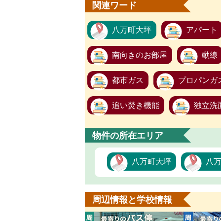
関連ワード
八万町大坪
アパート
南向きのお部屋
動線
都市ガス
プロパンガ
追い焚き機能
独立洗
物件の所在エリア
八万町大坪
八
周辺情報と学校情報