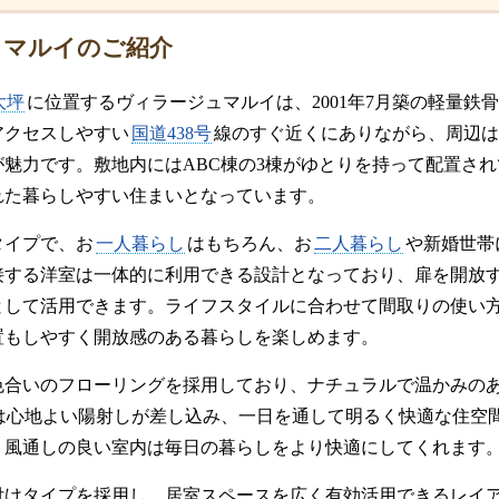
ュマルイのご紹介
大坪
に位置するヴィラージュマルイは、2001年7月築の軽量鉄骨
アクセスしやすい
国道438号
線のすぐ近くにありながら、周辺は
が魅力です。敷地内にはABC棟の3棟がゆとりを持って配置さ
れた暮らしやすい住まいとなっています。
タイプで、お
一人暮らし
はもちろん、お
二人暮らし
や新婚世帯
接する洋室は一体的に利用できる設計となっており、扉を開放
として活用できます。ライフスタイルに合わせて間取りの使い
置もしやすく開放感のある暮らしを楽しめます。
色合いのフローリングを採用しており、ナチュラルで温かみの
は心地よい陽射しが差し込み、一日を通して明るく快適な住空
、風通しの良い室内は毎日の暮らしをより快適にしてくれます
付けタイプを採用し、居室スペースを広く有効活用できるレイ