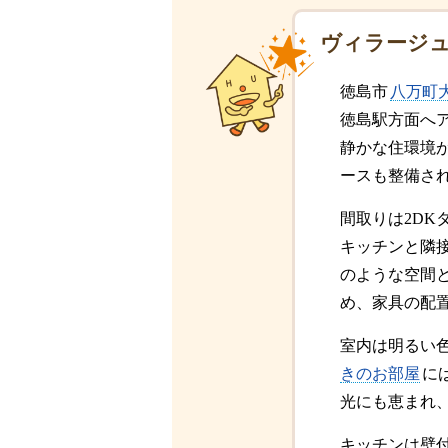
ヴィラージ
徳島市
八万町
徳島駅方面へ
静かな住環境
ースも整備さ
間取りは2DK
キッチンと隣
のような空間
め、家具の配
室内は明るい
きのお部屋
に
光にも恵まれ
キッチンは壁