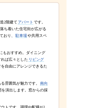
造2階建て
アパート
です。
落ち着いた住宅街が広がる
れており、
駐車場
や共用スペ
にもおすすめ。ダイニング
すれば広々とした
リビング
方を自由にアレンジできるた
ある雰囲気が魅力です。
南向
間を演出します。窓からの採
。
アウトです。調理や配膳がし