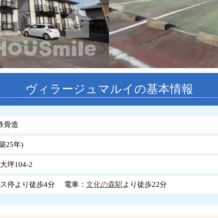
ヴィラージュマルイの基本情報
鉄骨造
築
25
年
)
坪104-2
ス停より徒歩4分 電車：
文化の森駅
より徒歩22分