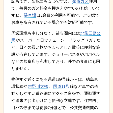
認もでき、防犯面も安心ですよ。
都市ガス
使用
で、毎月のガス料金も押さえやすいのも嬉しいで
すね。
駐車場
は2台目の利用も可能で、ご夫婦で
お車を所有されている場合でも対応可能です。
周辺環境も申し分なく、徒歩圏内には
北常三島公
園
やスーパー全日食チェーン、ドラッグセガミな
ど、日々の買い物やちょっとした散策に便利な施
設が点在しています。ジョリーパスタやパパベル
などの飲食店も充実しており、外での食事にも困
りません。
物件すぐ近くにある県道189号線からは、徳島東
環状線や
吉野川大橋
、
国道11号
線など車での移
動がしやすい道路網にアクセス良好で、通勤通学
や週末のお出かけにも便利な立地です。住吉四丁
目バス停までは徒歩7分ほどで、公共交通機関の