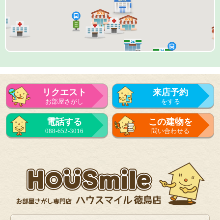
リクエスト
来店予約
お部屋さがし
をする
来店予約
電話する
この建物を
をする
088-652-3016
問い合わせる
フォーム
で問い合せる