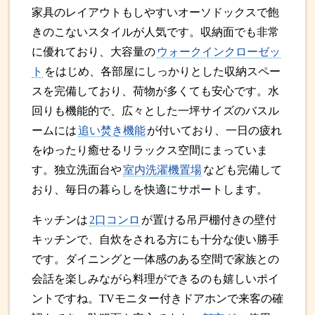
家具のレイアウトもしやすいオーソドックスで飽
きのこないスタイルが人気です。収納面でも非常
に優れており、大容量の
ウォークインクローゼッ
ト
をはじめ、各部屋にしっかりとした収納スペー
スを完備しており、荷物が多くても安心です。水
回りも機能的で、広々とした一坪サイズのバスル
ームには
追い焚き機能
が付いており、一日の疲れ
をゆったり癒せるリラックス空間にまっていま
す。独立洗面台や
室内洗濯機置場
なども完備して
おり、毎日の暮らしを快適にサポートします。
キッチンは
2口コンロ
が置ける吊戸棚付きの壁付
キッチンで、自炊をされる方にも十分な使い勝手
です。ダイニングと一体感のある空間で家族との
会話を楽しみながら料理ができるのも嬉しいポイ
ントですね。TVモニター付きドアホンで来客の確