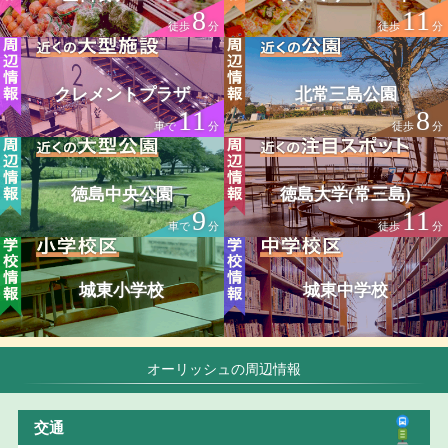
8
11
徒歩
分
徒歩
分
クレメントプラザ
北常三島公園
11
8
車で
分
徒歩
分
徳島中央公園
徳島大学(常三島)
9
11
車で
分
徒歩
分
城東小学校
城東中学校
オーリッシュの周辺情報
交通