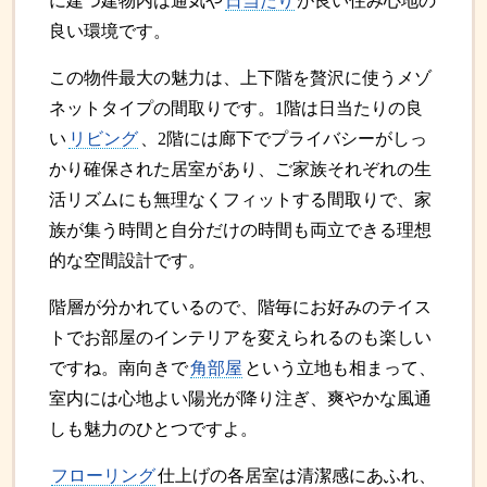
に建つ建物内は通気や
日当たり
が良い住み心地の
良い環境です。
この物件最大の魅力は、上下階を贅沢に使うメゾ
ネットタイプの間取りです。1階は日当たりの良
い
リビング
、2階には廊下でプライバシーがしっ
かり確保された居室があり、ご家族それぞれの生
活リズムにも無理なくフィットする間取りで、家
族が集う時間と自分だけの時間も両立できる理想
的な空間設計です。
階層が分かれているので、階毎にお好みのテイス
トでお部屋のインテリアを変えられるのも楽しい
ですね。南向きで
角部屋
という立地も相まって、
室内には心地よい陽光が降り注ぎ、爽やかな風通
しも魅力のひとつですよ。
フローリング
仕上げの各居室は清潔感にあふれ、