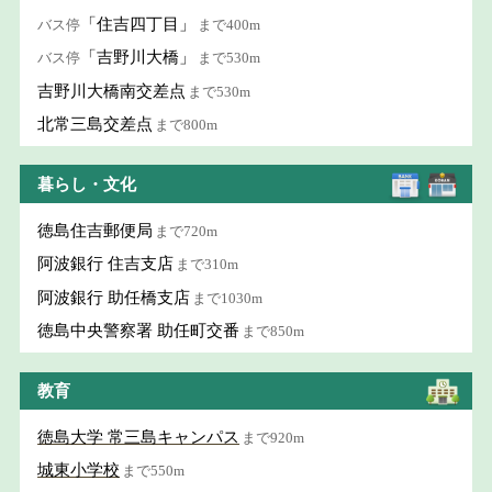
「住吉四丁目」
バス停
まで400m
「吉野川大橋」
バス停
まで530m
吉野川大橋南交差点
まで530m
北常三島交差点
まで800m
暮らし・文化
徳島住吉郵便局
まで720m
阿波銀行 住吉支店
まで310m
阿波銀行 助任橋支店
まで1030m
徳島中央警察署 助任町交番
まで850m
教育
徳島大学 常三島キャンパス
まで920m
城東小学校
まで550m