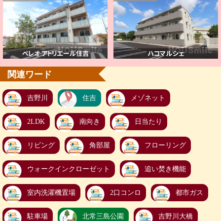
関連ワード
吉野川
住吉
メゾネット
2LDK
南向き
日当たり
リビング
角部屋
フローリング
ウォークインクローゼット
追い焚き機能
室内洗濯機置場
2口コンロ
都市ガス
駐車場
北常三島公園
吉野川大橋