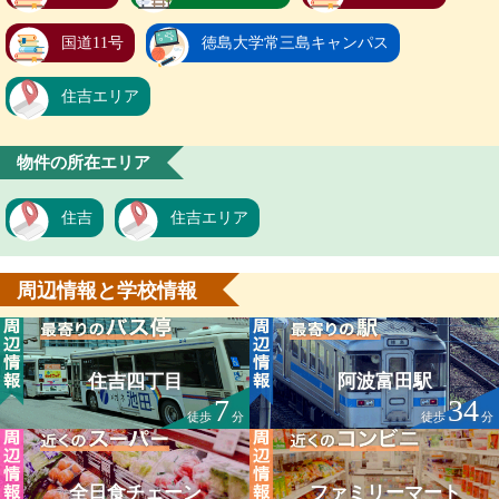
国道11号
徳島大学常三島キャンパス
住吉エリア
物件の所在エリア
住吉
住吉エリア
周辺情報と学校情報
住吉四丁目
阿波富田駅
7
34
徒歩
分
徒歩
分
全日食チェーン
ファミリーマート