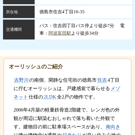
徳島市住吉4丁目10-35
所在地
バス：住吉四丁目バス停より徒歩7分 電
交通機関
車：
阿波富田駅
より徒歩34分
オーリッシュのご紹介
吉野川
の南側、閑静な住宅街の徳島市
住吉
4丁目
に佇むオーリッシュは、戸建感覚で暮らせる
メゾ
ネット
仕様の
2LDK
全2戸の物件です。
2006年4月築の軽量鉄骨造2階建で、レンガ色の外
観が周辺に馴染むおしゃれで落ち着いた外観で
す。建物目の前に駐車場スペースがあり、
南向き