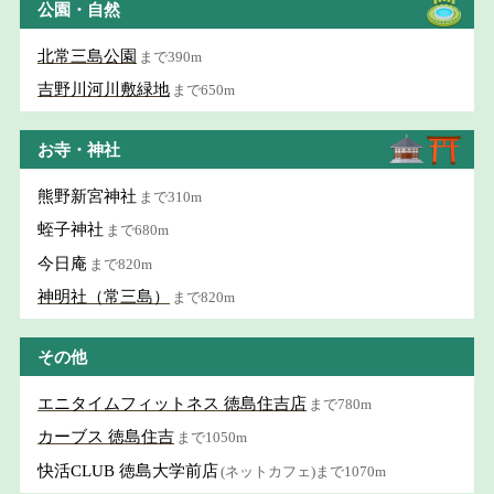
公園・自然
北常三島公園
まで390m
吉野川河川敷緑地
まで650m
お寺・神社
熊野新宮神社
まで310m
蛭子神社
まで680m
今日庵
まで820m
神明社（常三島）
まで820m
その他
エニタイムフィットネス 徳島住吉店
まで780m
カーブス 徳島住吉
まで1050m
快活CLUB 徳島大学前店
(ネットカフェ)まで1070m