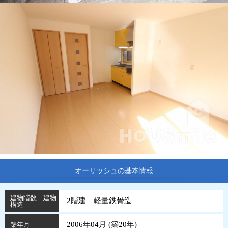
オーリッシュの基本情報
建物階数 建物
2階建 軽量鉄骨造
構造
2006年04月 (
築
20
年
)
築年月