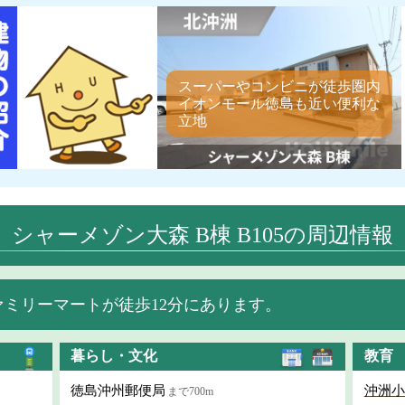
スーパーやコンビニが徒歩圏内
イオンモール徳島も近い便利な
立地
シャーメゾン大森 B棟 B105の周辺情報
ミリーマートが徒歩12分にあります。
暮らし・文化
教育
徳島沖州郵便局
沖洲小
まで700m