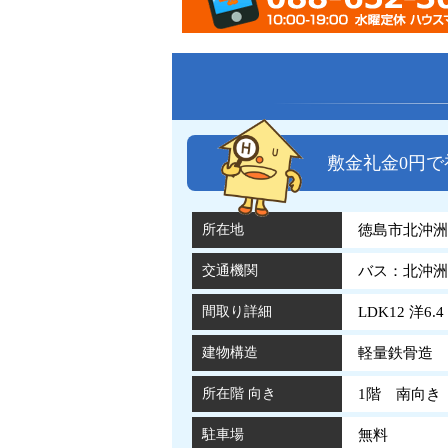
敷金礼金0円
所在地
徳島市北沖洲2
交通機関
バス：北沖洲
間取り詳細
LDK12 洋6.4
建物構造
軽量鉄骨造 
所在階 向き
1階 南向き
駐車場
無料