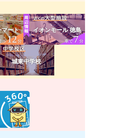
ーマート
イオンモール 徳島
12
7
徒歩
分
車で
分
城東中学校