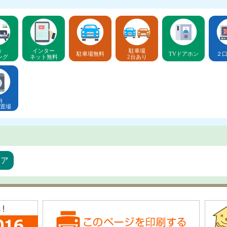
々
インター
駐車場
駐車場無料
TVドアホン
２
ング
ネット無料
2台あり
内
置場
リア