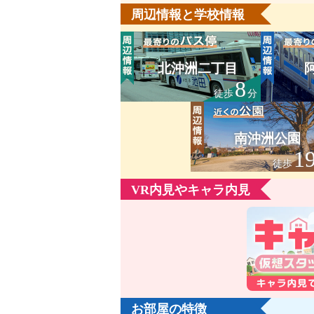
周辺情報と学校情報
北沖洲二丁目
8
徒歩
分
南沖洲公園
1
徒歩
VR内見やキャラ内見
お部屋の特徴