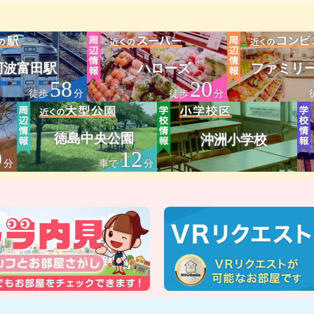
阿波富田駅
ハローズ
ファミリ
58
20
徒歩
分
徒歩
分
徳島中央公園
沖洲小学校
9
12
分
車で
分