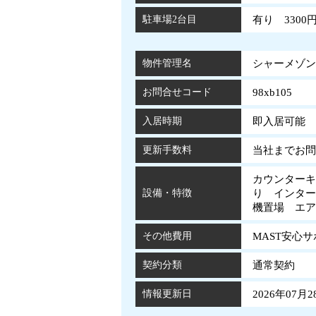
駐車場2台目
有り 3300
物件管理名
シャーメゾン大
お問合せコード
98xb105
入居時期
即入居可能
更新手数料
当社までお問
カウンターキ
設備・特徴
り インター
機置場 エ
その他費用
MAST安心
契約分類
通常契約
情報更新日
2026年07月2