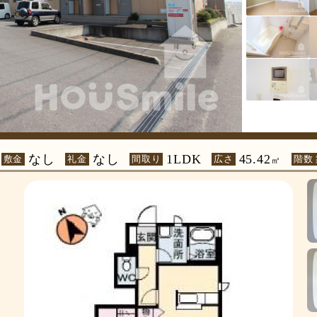
なし
なし
1LDK
45.42
敷金
礼金
間取り
広さ
階数
㎡