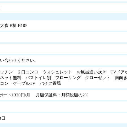
円
森 B棟 B105
い合わせください。
ッチン ２口コンロ ウォシュレット お風呂追い炊き TVドア
ネット無料 バストイレ別 フローリング クローゼット 南向
アコン ケーブルTV バイク置場
サポート1320円/月 月額保証料：月額総額の2%
8日