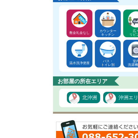
カウンター
広
敷金礼金なし
キッチン
リビ
バス・
室
温水洗浄便座
トイレ別
洗濯機
お部屋の所在エリア
北沖洲
沖洲エ