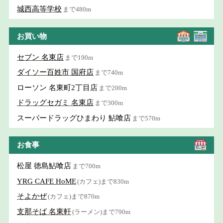
城西高等学校
まで480m
お買い物
セブン 名東店
まで190m
ダイソー百姓市 国府店
まで740m
ローソン 名東町2丁目店
まで200m
ドラッグセガミ 名東店
まで300m
スーパードラッグひまわり 鮎喰店
まで570m
お食事
松屋 徳島鮎喰店
まで700m
YRG CAFE HoME
(カフェ)まで830m
そよかぜ
(カフェ)まで870m
支那そば 名東軒
(ラーメン)まで790m