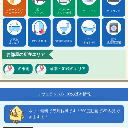
ウォークイン
広々
インター
TVドアホン
２口コンロ
クローゼット
リビング
ネット無料
お風呂
バス・
室内
独立洗面台
温水洗浄便座
追い炊き
トイレ別
洗濯機置場
お部屋の所在エリア
名東町
蔵本・加茂名エリア
レヴェランスB 102の基本情報
ネット無料で毎月お得です！360度動画でVR内見で
きますよ！