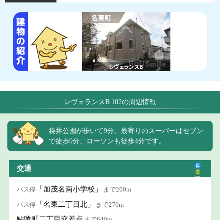
レヴェランスB 102の周辺情報
袋井公園が歩いて9分、最寄りのスーパーはセブン
で徒歩9分、ローソンも徒歩4分です。
交通
「加茂名南小学校」
バス停
まで200m
「名東二丁目北」
バス停
まで270m
鮎喰町二丁目交差点
まで640m