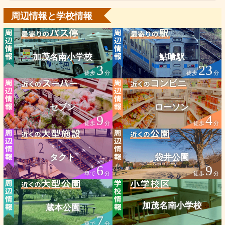
周辺情報と学校情報
加茂名南小学校
鮎喰駅
3
23
徒歩
分
徒歩
分
セブン
ローソン
9
4
徒歩
分
徒歩
分
タクト
袋井公園
6
9
車で
分
徒歩
分
加茂名南小学校
蔵本公園
7
車で
分