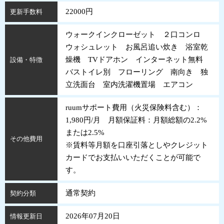
22000円
更新手数料
ウォークインクローゼット ２口コンロ
ウォシュレット お風呂追い炊き 浴室乾
燥機 TVドアホン インターネット無料
設備・特徴
バストイレ別 フローリング 南向き 独
立洗面台 室内洗濯機置場 エアコン
ruumサポート費用（火災保険料含む）：
1,980円/月 月額保証料：月額総額の2.2%
または2.5%
その他費用
※賃料等月額を口座引落としやクレジット
カードでお支払いいただくことが可能で
す。
通常契約
契約分類
2026年07月20日
情報更新日