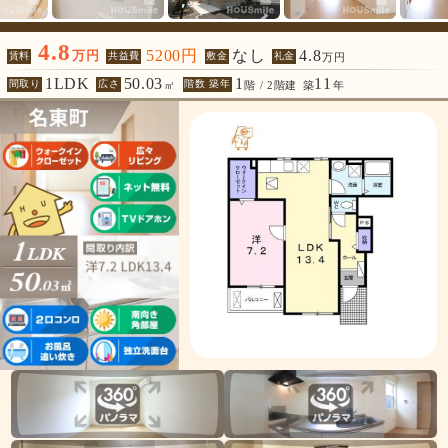
4.8
5200円
なし
4.8
万円
賃料
共益費
敷金
礼金
万円
1LDK
50.03
1
11
間取り
広さ
階数 築年
㎡
階 / 2階建
築
年