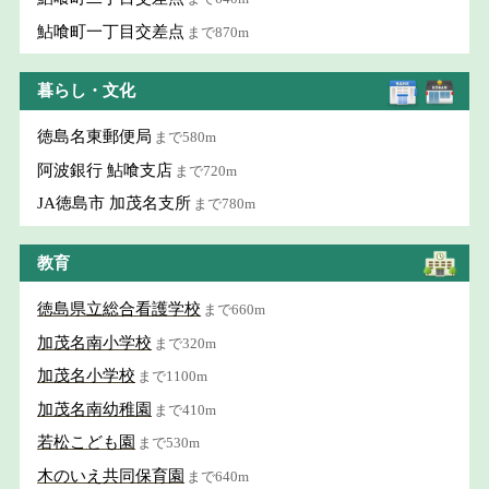
鮎喰町一丁目交差点
まで870m
暮らし・文化
徳島名東郵便局
まで580m
阿波銀行 鮎喰支店
まで720m
JA徳島市 加茂名支所
まで780m
教育
徳島県立総合看護学校
まで660m
加茂名南小学校
まで320m
加茂名小学校
まで1100m
加茂名南幼稚園
まで410m
若松こども園
まで530m
木のいえ共同保育園
まで640m