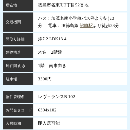
徳島市名東町2丁目52番地
所在地
バス：加茂名南小学校バス停より徒歩3
交通機関
分 電車：JR徳島線
鮎喰駅
より徒歩23分
洋7.2 LDK13.4
間取り詳細
木造 2階建
建物構造
1階 南東向き
所在階 向き
3300円
駐車場
レヴェランスB 102
物件管理名
6304x102
お問合せコード
即入居可能
入居時期