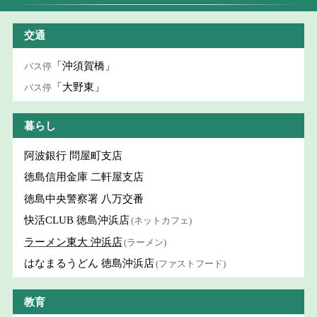
交通
「沖須賀橋」
バス停
「大野東」
バス停
暮らし
阿波銀行 問屋町支店
徳島信用金庫 二軒屋支店
徳島中央警察署 八万交番
快活CLUB 徳島沖浜店
(ネットカフェ)
ラーメン東大 沖浜店
(ラーメン)
はなまるうどん 徳島沖浜店
(ファストフード)
教育