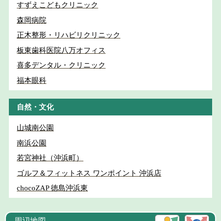
すずえこどもクリニック
森岡病院
正木整形・リハビリクリニック
板東歯科医院八万オフィス
喜多デンタル・クリニック
福本眼科
自然・文化
山城南公園
南浜公園
若宮神社（沖浜町）
ゴルフ＆フィットネス ワンポイント 沖浜店
chocoZAP 徳島沖浜東
周辺地図