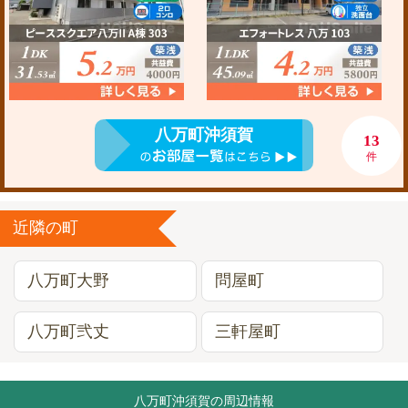
八万町沖須賀
13
件
近隣の町
八万町大野
問屋町
八万町弐丈
三軒屋町
八万町沖須賀の周辺情報