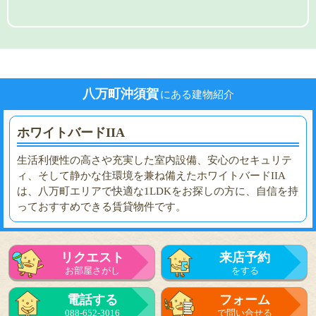
八万町沖須賀
にある建物紹介
ホワイトバードIIA
生活利便性の高さや充実した室内設備、安心のセキュリテ
ィ、そして静かな住環境を兼ね備えたホワイトバードIIA
は、八万町エリアで快適な1LDKをお探しの方に、自信を持
っておすすめできる賃貸物件です。
リクエスト
来店予約
お部屋さがし
をする
電話する
フォーム
088-652-3016
で問い合せる