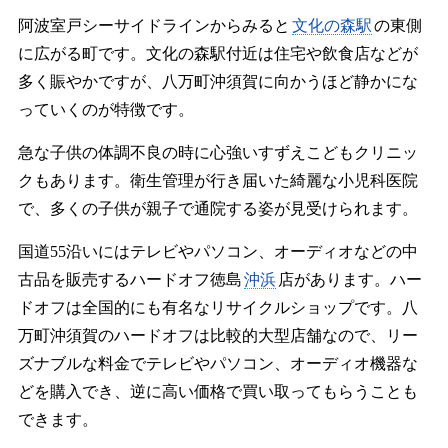
阿波室戸シーサイドラインからみると
文化の森駅
の東側
に広がる町です。文化の森駅付近は住宅や飲食店などが
多く賑やかですが、八万町沖須賀に向かうほど静かにな
っていくのが特徴です。
急な子供の体調不良の時に心強いすずえこどもクリニッ
クもあります。衛生管理が行き届いた綺麗な小児科医院
で、多くの子供が親子で通院する姿が見受けられます。
国道55沿いにはテレビやパソコン、オーディオなどの中
古品を販売するハードオフ徳島
沖浜
店があります。ハー
ドオフは全国的にも有名なリサイクルショップです。八
万町沖須賀のハードオフは比較的大型店舗なので、リー
ズナブルな料金でテレビやパソコン、オーディオ機器な
どを購入でき、逆に高い価格で買い取ってもらうことも
できます。