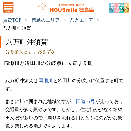
賃貸TOP
徳島のエリア
八万エリア
八万町沖須賀
八万町沖須賀
はちまんちょう おきずか
園瀬川と冷田川の分岐点に位置する町
八万町沖須賀は
園瀬川
と冷田川の分岐点に位置する町で
す。
まさに川に囲まれた地域ですが、
国道55号
が走っており
交通量が多く賑やかです。しかし、住宅街が少なく畑や
田んぼが多いので、周りを流れる川とともにのどかな景
色を楽しめる場所でもあります。