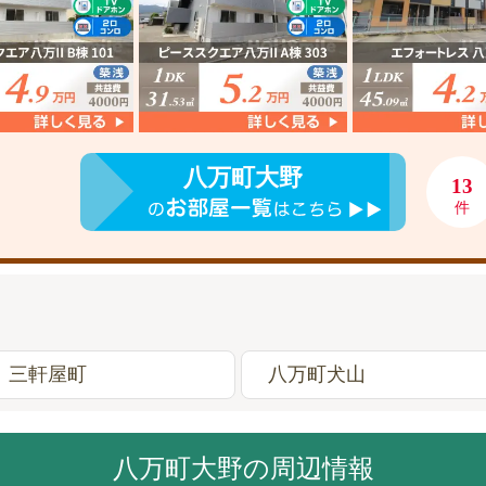
八万町大野
13
件
三軒屋町
八万町犬山
八万町大野の周辺情報