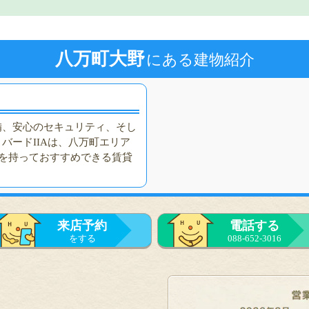
八万町大野
にある建物紹介
備、安心のセキュリティ、そし
バードIIAは、八万町エリア
信を持っておすすめできる賃貸
来店予約
電話する
をする
088-652-3016