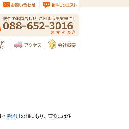
川と
勝浦川
の間にあり、西側には住