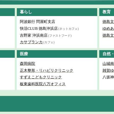
暮らし
教育
阿波銀行 問屋町支店
徳島文
快活CLUB 徳島沖浜店
ゆめあ
(ネットカフェ)
吉野家 沖浜南店
徳島文
(ファストフード)
カサブランカ
(カフェ)
医療
自然
森岡病院
山城南
正木整形・リハビリクリニック
雑賀ゆ
すずえこどもクリニック
八坂神
板東歯科医院八万オフィス