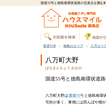
国道55号と徳島南環状道路の交差点を囲む
賃貸TOP
徳島のエリア
八万エリ
八万町大野
はちまんちょう おおの
国道55号と徳島南環状道
八万町大野は
国道55号
と徳島南環
宅街が多く、東側には田んぼや畑が