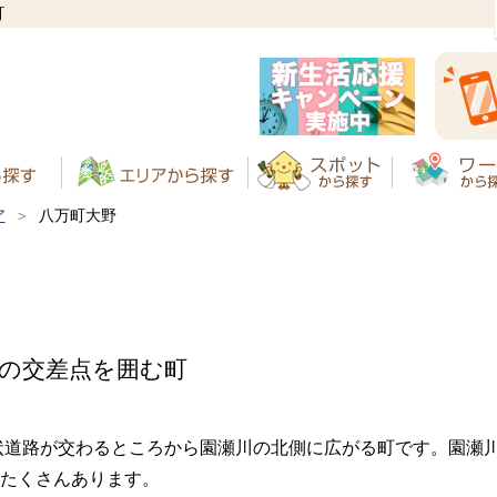
町
ア
八万町大野
路の交差点を囲む町
状道路が交わるところから園瀬川の北側に広がる町です。園瀬
たくさんあります。