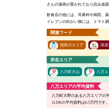
さんの漫画が置かれており読み放題
飲食店の他には、耳鼻科や病院、薬
イレブンの向かい側には、トマト調
関連ワード
徳島のエリア
国道
所在エリア
八万町犬山
八万エ
八万エリアの平均賃料
八万町大野のある八万エリアの平均
1LDKの平均賃料は6.5万円です