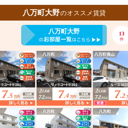
八万町大野
のオススメ賃貸
八万町大野
13
件