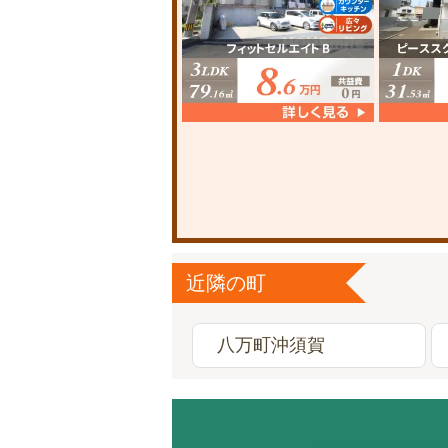
近隣の町
八万町沖須賀