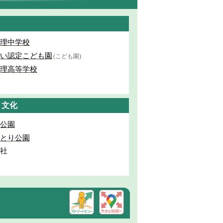
理中学校
い認定こども園
(こども園)
理高等学校
・文化
公園
とり公園
社