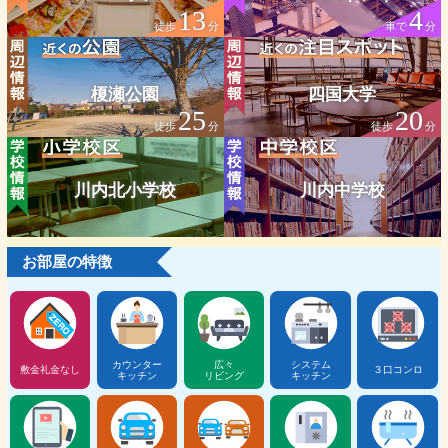
13
4
徒歩
分
車で
分
榎瀬公園
四国大学
25
20
徒歩
分
徒歩
分
川内北小学校
川内中学校
お部屋の特徴
カウンター
広々
システム
敷金礼金なし
３口コンロ
キッチン
リビング
キッチン