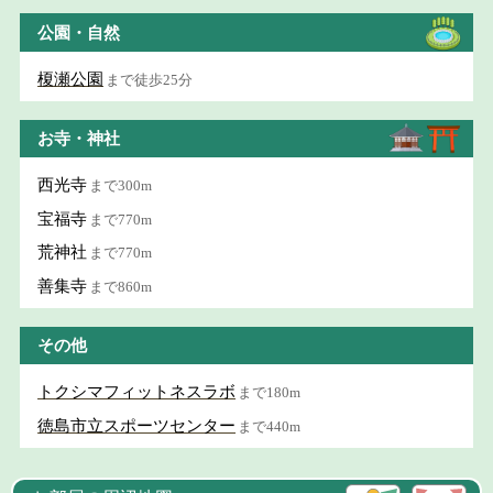
公園・自然
榎瀬公園
まで徒歩25分
お寺・神社
西光寺
まで300m
宝福寺
まで770m
荒神社
まで770m
善集寺
まで860m
その他
トクシマフィットネスラボ
まで180m
徳島市立スポーツセンター
まで440m