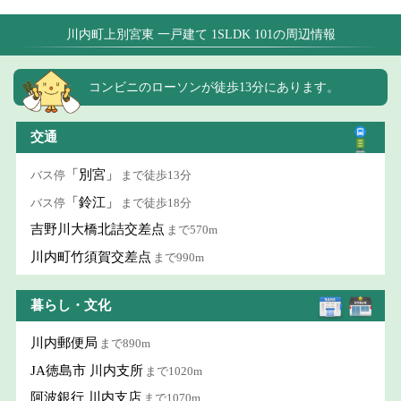
川内町上別宮東 一戸建て 1SLDK 101の周辺情報
コンビニのローソンが徒歩13分にあります。
交通
「別宮」
バス停
まで徒歩13分
「鈴江」
バス停
まで徒歩18分
吉野川大橋北詰交差点
まで570m
川内町竹須賀交差点
まで990m
暮らし・文化
川内郵便局
まで890m
JA徳島市 川内支所
まで1020m
阿波銀行 川内支店
まで1070m