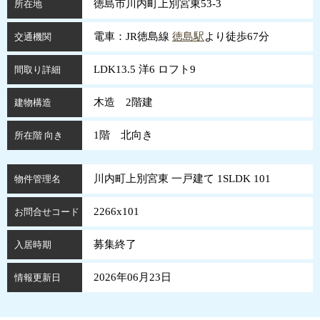
徳島市川内町上別宮東53-3
所在地
電車：JR徳島線
徳島駅
より徒歩67分
交通機関
LDK13.5 洋6 ロフト9
間取り詳細
木造 2階建
建物構造
1階 北向き
所在階 向き
川内町上別宮東 一戸建て 1SLDK 101
物件管理名
2266x101
お問合せコード
募集終了
入居時期
2026年06月23日
情報更新日