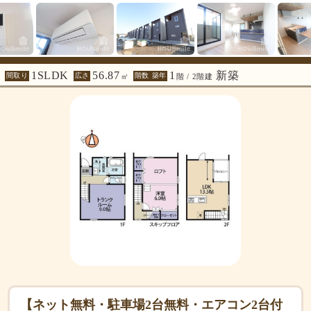
1SLDK
56.87
1
新築
間取り
広さ
階数 築年
㎡
階 / 2階建
【ネット無料・駐車場2台無料・エアコン2台付