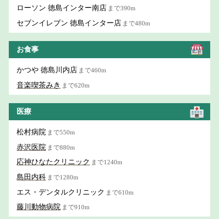
ローソン 徳島インター南店
まで390m
セブンイレブン 徳島インター店
まで480m
お食事
かつや 徳島川内店
まで460m
音楽喫茶みき
まで620m
医療
松村病院
まで550m
赤沢医院
まで880m
応神ひなたクリニック
まで1240m
島田内科
まで1280m
エス・デンタルクリニック
まで610m
藤川動物病院
まで910m