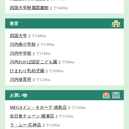
四国大学附属図書館
まで1440m
教育
四国大学
まで1480m
川内南小学校
まで1390m
川内中学校
まで1140m
川内わかば認定こども園
まで940m
ひまわり乳幼児園
まで1090m
川内保育所
まで1230m
お買い物
MEGAドン・キホーテ 徳島店
まで1260m
全日食チェーン 榎瀬店
まで1110m
ラ・ムー 応神店
まで1200m