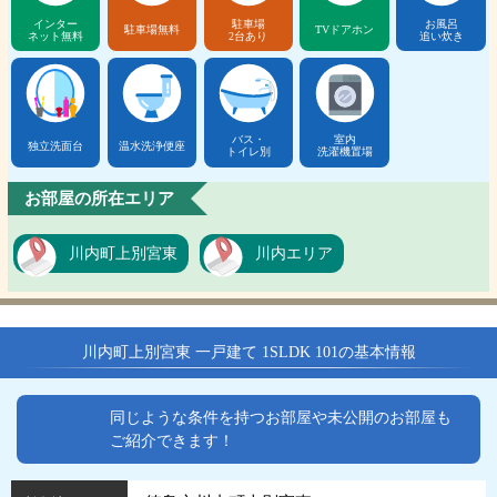
インター
駐車場
お風呂
駐車場無料
TVドアホン
ネット無料
2台あり
追い炊き
バス・
室内
独立洗面台
温水洗浄便座
トイレ別
洗濯機置場
お部屋の所在エリア
川内町上別宮東
川内エリア
川内町上別宮東 一戸建て 1SLDK 101の基本情報
同じような条件を持つお部屋や未公開のお部屋も
ご紹介できます！