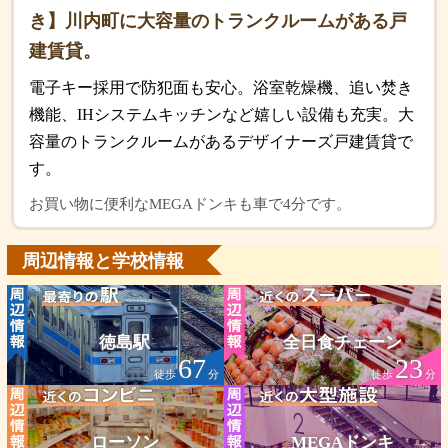
き】川内町に大容量のトランクルームがある戸
建賃貸。
電子キー採用で防犯面も安心。浴室乾燥機、追い焚き
機能、IHシステムキッチンなど嬉しい設備も充実。大
容量のトランクルームがあるデザイナーズ戸建賃貸で
す。
お買い物に便利なMEGAドンキも車で4分です。
周辺情報と学校情報
徳島駅
全日食チェーン
67
23
徒歩
分
徒歩
分
ローソン
MEGAドンキ