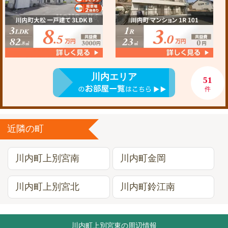
川内エリア
51
件
近隣の町
川内町上別宮南
川内町金岡
川内町上別宮北
川内町鈴江南
川内町上別宮東の周辺情報