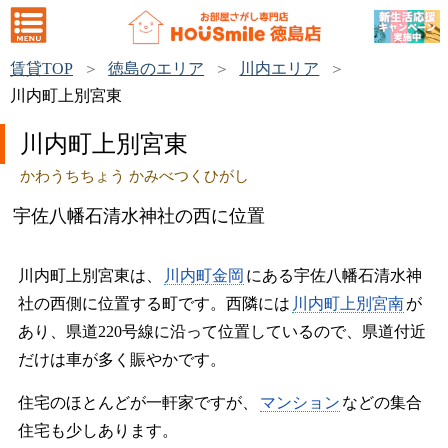
賃貸TOP
徳島のエリア
川内エリア
川内町上別宮東
川内町上別宮東
かわうちちょう かみべつくひがし
宇佐八幡石清水神社の西に位置
川内町上別宮東は、
川内町金岡
にある宇佐八幡石清水神
社の西側に位置する町です。西隣には
川内町上別宮南
が
あり、県道220号線に沿って位置しているので、県道付近
だけは車が多く賑やかです。
住宅のほとんどが一軒家ですが、
マンション
などの集合
住宅も少しあります。