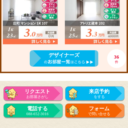
デザイナーズ
36
件
リクエスト
来店予約
お部屋さがし
をする
電話する
フォーム
088-652-3016
で問い合せる