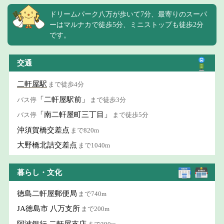
ドリームパーク八万が歩いて7分、最寄りのスーパ
ーはマルナカで徒歩5分、ミニストップも徒歩2分
です。
交通
二軒屋駅
まで徒歩4分
「二軒屋駅前」
バス停
まで徒歩3分
「南二軒屋町三丁目」
バス停
まで徒歩5分
沖須賀橋交差点
まで820m
大野橋北詰交差点
まで1040m
暮らし・文化
徳島二軒屋郵便局
まで740m
JA徳島市 八万支所
まで200m
阿波銀行 二軒屋支店