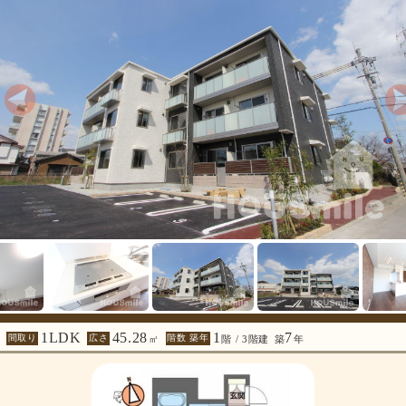
1LDK
45.28
1
7
間取り
広さ
階数 築年
㎡
階 / 3階建
築
年