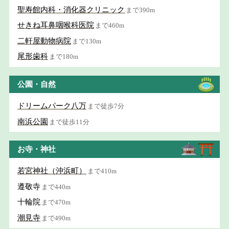
聖寿館内科・消化器クリニック
まで390m
せきね耳鼻咽喉科医院
まで460m
二軒屋動物病院
まで130m
尾形歯科
まで180m
公園・自然
ドリームパーク八万
まで徒歩7分
南浜公園
まで徒歩11分
お寺・神社
若宮神社（沖浜町）
まで410m
遵敬寺
まで440m
十輪院
まで470m
潮見寺
まで490m