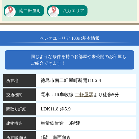
南二軒屋町
八万エリア
ベレオユトリア 103の基本情報
同じような条件を持つお部屋や未公開のお部屋も
ご紹介できます！
徳島市南二軒屋町新開1186-4
所在地
電車：JR牟岐線
二軒屋駅
より徒歩5分
交通機関
LDK11.8 洋5.9
間取り詳細
重量鉄骨造 3階建
建物構造
1階 南西向き
所在階 向き