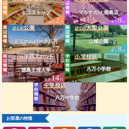
ミニストップ
マルナカSC徳島店
2
9
徒歩
分
車で
分
ドリームパーク八万
山城公園
7
8
徒歩
分
車で
分
八万小学校
徳島文理大学
14
徒歩
分
八万中学校
お部屋の特徴