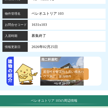
ベレオユトリア 103
物件管理名
1631x103
お問合せコード
募集終了
入居時期
2026年02月25日
情報更新日
遮音性や耐震性も高い積水ハ
ウス施工、築浅物件
ベレオユトリア 103の周辺情報