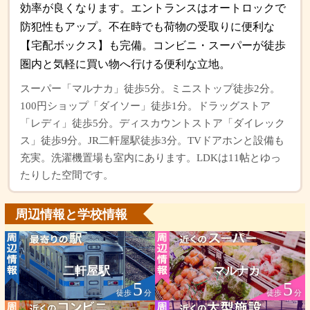
効率が良くなります。エントランスはオートロックで
防犯性もアップ。不在時でも荷物の受取りに便利な
【宅配ボックス】も完備。コンビニ・スーパーが徒歩
圏内と気軽に買い物へ行ける便利な立地。
スーパー「マルナカ」徒歩5分。ミニストップ徒歩2分。
100円ショップ「ダイソー」徒歩1分。ドラッグストア
「レディ」徒歩5分。ディスカウントストア「ダイレック
ス」徒歩9分。JR二軒屋駅徒歩3分。TVドアホンと設備も
充実。洗濯機置場も室内にあります。LDKは11帖とゆっ
たりした空間です。
周辺情報と学校情報
二軒屋駅
マルナカ
5
5
徒歩
分
徒歩
分