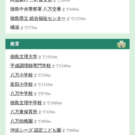
まで390m
徳島中央警察署 八万交番
まで440m
徳島県立 総合福祉センター
まで1250m
橘湯
まで570m
教育
徳島文理大学
まで1010m
平成調理師専門学校
まで1340m
八万小学校
まで530m
富田小学校
まで1210m
八万中学校
まで670m
徳島文理中学校
まで1060m
八万東保育所
まで320m
八万幼稚園
まで400m
沖浜シーズ 認定こども園
まで660m