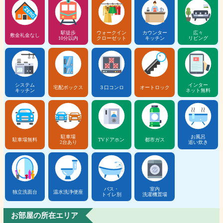
駅徒歩
ウォークイン
カウンター
広々
敷金礼金なし
10分以内
クローゼット
キッチン
リビング
システム
インター
宅配ボックス
３口コンロ
オートロック
キッチン
ネット無料
駐車場
お風呂
駐車場無料
TVドアホン
都市ガス
2台あり
追い炊き
バス・
室内
独立洗面台
温水洗浄便座
トイレ別
洗濯機置場
お部屋の所在エリア