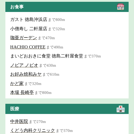
お食事
ガスト 徳島沖浜店
まで800m
小僧寿し 二軒屋店
まで320m
珈亜ガーデン
まで470m
HACHIO COFFEE
まで490m
まいどおおきに食堂 徳島二軒屋食堂
まで370m
ノビア ノビオ
まで430m
お好み焼和みヤ
まで610m
かど家
まで320m
本場 長崎亭
まで800m
医療
中井医院
まで270m
くどう内科クリニック
まで370m