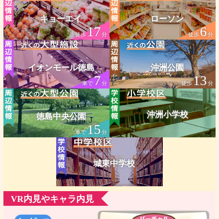
キョーエイ
ローソン
17
6
徒歩
分
徒歩
分
イオンモール徳島
沖洲公園
7
13
車で
分
徒歩
分
沖洲小学校
徳島中央公園
15
車で
分
城東中学校
VR内見やキャラ内見