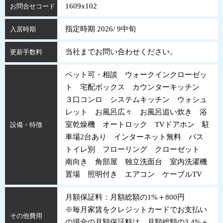
1609x102
お問合せコード
指定時期 2026/ 9中旬
入居時期
当社までお問い合わせください。
更新手数料
ペット可・相談 ウォークインクローゼッ
ト 宅配ボックス カウンターキッチン
３口コンロ システムキッチン ウォシュ
レット お風呂広々 お風呂追い炊き 浴
室乾燥機 オートロック TVドアホン 駐
設備・特徴
車場2台あり インターネット無料 バス
トイレ別 フローリング クローゼット
南向き 角部屋 独立洗面台 室内洗濯機
置場 照明付き エアコン ケーブルTV
月額保証料：月額総額の1%＋800円
※毎月家賃をクレジットカードでお支払い
その他費用
の場合の月額保証料は、月額総額の3.4%＋