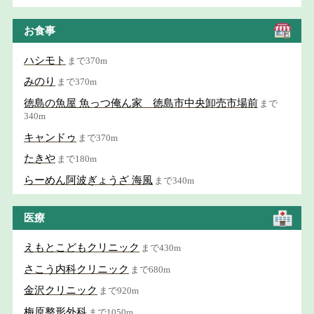
お食事
ハシモト
まで370m
みのり
まで370m
徳島の魚屋 魚っつ俺ん家 徳島市中央卸売市場前
まで
340m
キャンドゥ
まで370m
たきや
まで180m
らーめん阿波ぎょうざ 海風
まで340m
医療
えもとこどもクリニック
まで430m
さこう内科クリニック
まで680m
金沢クリニック
まで920m
梅原整形外科
まで1050m