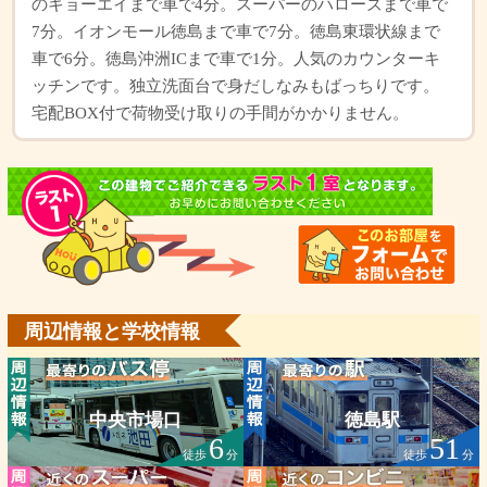
のキョーエイまで車で4分。スーパーのハローズまで車で
7分。イオンモール徳島まで車で7分。徳島東環状線まで
車で6分。徳島沖洲ICまで車で1分。人気のカウンターキ
ッチンです。独立洗面台で身だしなみもばっちりです。
宅配BOX付で荷物受け取りの手間がかかりません。
周辺情報と学校情報
中央市場口
徳島駅
6
51
徒歩
分
徒歩
分