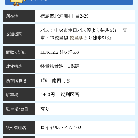
徳島市北沖洲4丁目2-29
所在地
バス：中央市場口バス停より徒歩6分 電
交通機関
車：JR徳島線
徳島駅
より徒歩51分
LDK12.2 洋6 洋5.8
間取り詳細
軽量鉄骨造 3階建
建物構造
1階 南西向き
所在階 向き
4400円 縦列区画
駐車場
有り
駐車場2台目
ロイヤルハイム 102
物件管理名