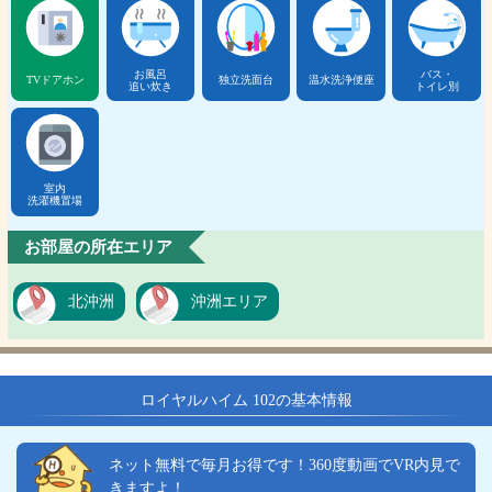
お風呂
バス・
TVドアホン
独立洗面台
温水洗浄便座
追い炊き
トイレ別
室内
洗濯機置場
お部屋の所在エリア
北沖洲
沖洲エリア
ロイヤルハイム 102の基本情報
ネット無料で毎月お得です！360度動画でVR内見で
きますよ！