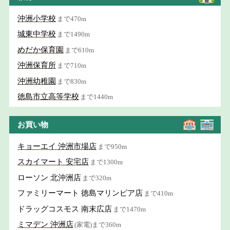
沖洲小学校
まで470m
城東中学校
まで1490m
めだか保育園
まで610m
沖洲保育所
まで710m
沖洲幼稚園
まで830m
徳島市立高等学校
まで1440m
お買い物
キョーエイ 沖洲市場店
まで950m
スカイマート 安宅店
まで1300m
ローソン 北沖洲店
まで320m
ファミリーマート 徳島マリンピア店
まで410m
ドラッグコスモス 南末広店
まで1470m
ミマデン 沖洲店
(家電)まで360m