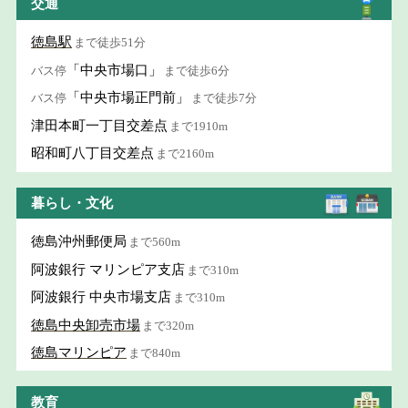
交通
徳島駅
まで徒歩51分
「中央市場口」
バス停
まで徒歩6分
「中央市場正門前」
バス停
まで徒歩7分
津田本町一丁目交差点
まで1910m
昭和町八丁目交差点
まで2160m
暮らし・文化
徳島沖州郵便局
まで560m
阿波銀行 マリンピア支店
まで310m
阿波銀行 中央市場支店
まで310m
徳島中央卸売市場
まで320m
徳島マリンピア
まで840m
教育