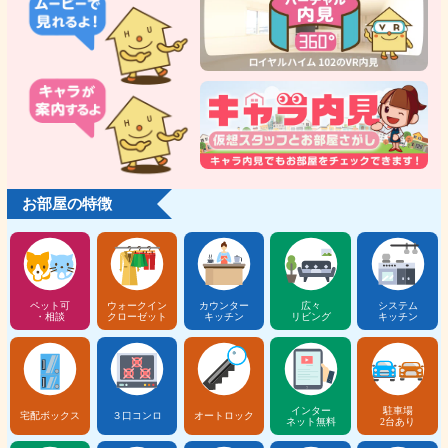
お部屋の特徴
ペット可
ウォークイン
カウンター
広々
システム
・相談
クローゼット
キッチン
リビング
キッチン
インター
駐車場
宅配ボックス
３口コンロ
オートロック
ネット無料
2台あり