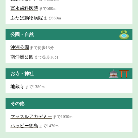
冨永歯科医院
まで580m
ふたば動物病院
まで660m
公園・自然
沖洲公園
まで徒歩13分
南沖洲公園
まで徒歩16分
お寺・神社
地蔵寺
まで1380m
その他
マッスルアカデミー
まで1030m
ハッピー徳島
まで1470m