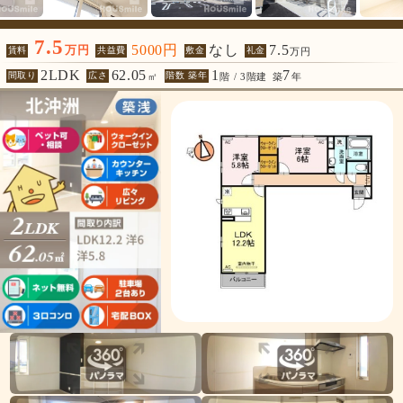
7.5
5000円
なし
7.5
万円
賃料
共益費
敷金
礼金
万円
2LDK
62.05
1
7
間取り
広さ
階数 築年
㎡
階 / 3階建
築
年