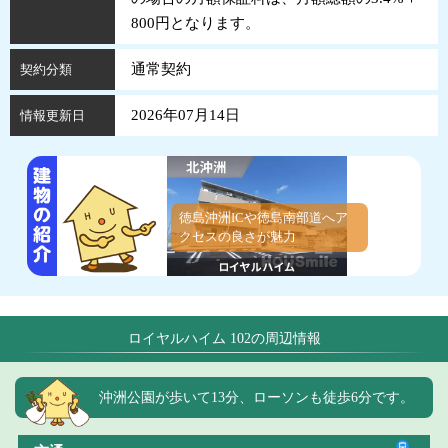
800円となります。
通常契約
契約分類
2026年07月14日
情報更新日
徳島沖洲ICや徳島南部道へア
クセスの良さが魅力
ロイヤルハイム 102の周辺情報
沖洲公園が歩いて13分、ローソンも徒歩6分です。