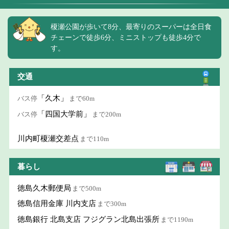
榎瀬公園が歩いて8分、最寄りのスーパーは全日食
チェーンで徒歩6分、ミニストップも徒歩4分で
す。
交通
「久木」
バス停
まで60m
「四国大学前」
バス停
まで200m
川内町榎瀬交差点
まで110m
暮らし
徳島久木郵便局
まで500m
徳島信用金庫 川内支店
まで300m
徳島銀行 北島支店 フジグラン北島出張所
まで1190m