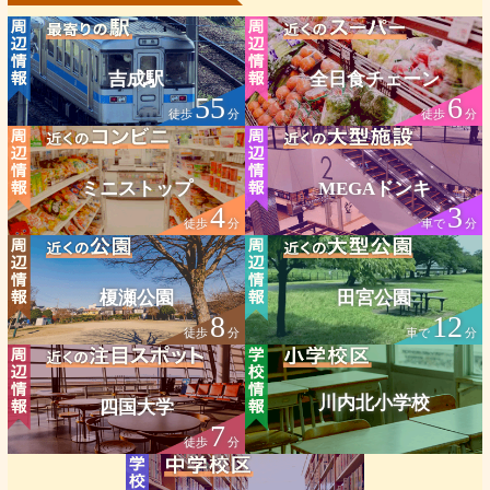
吉成駅
全日食チェーン
55
6
徒歩
分
徒歩
分
ミニストップ
MEGAドンキ
4
3
徒歩
分
車で
分
榎瀬公園
田宮公園
8
12
徒歩
分
車で
分
川内北小学校
四国大学
7
徒歩
分