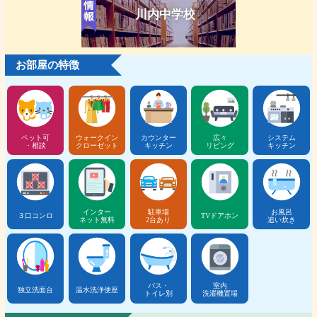
川内中学校
お部屋の特徴
ペット可
ウォークイン
カウンター
広々
システム
・相談
クローゼット
キッチン
リビング
キッチン
インター
駐車場
お風呂
３口コンロ
TVドアホン
ネット無料
2台あり
追い炊き
バス・
室内
独立洗面台
温水洗浄便座
トイレ別
洗濯機置場