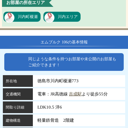
お部屋の所在エリア
川内町榎瀬
川内エリア
エムブルク 106の基本情報
同じような条件を持つお部屋や未公開のお部屋も
ご紹介できます！
徳島市川内町榎瀬773
所在地
電車：JR高徳線
吉成駅
より徒歩55分
交通機関
LDK10.5 洋6
間取り詳細
軽量鉄骨造 2階建
建物構造