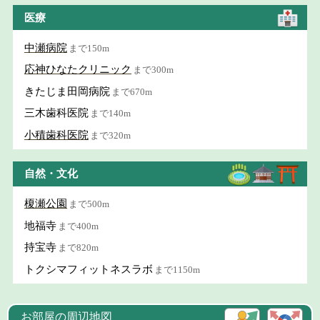
医療
中瀬病院
まで150m
応神ひなたクリニック
まで300m
きたじま田岡病院
まで670m
三木歯科医院
まで140m
小積歯科医院
まで320m
自然・文化
榎瀬公園
まで500m
地福寺
まで400m
持宝寺
まで820m
トクシマフィットネスラボ
まで1150m
お部屋の周辺地図