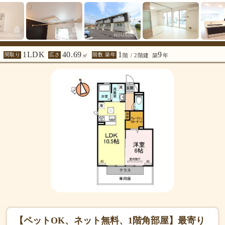
1LDK
40.69
1
9
間取り
広さ
階数 築年
㎡
階 / 2階建
築
年
【ペットOK、ネット無料、1階角部屋】最寄り