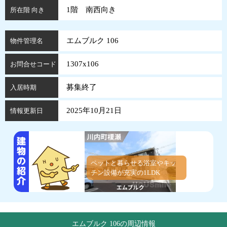
1階 南西向き
所在階 向き
エムブルク 106
物件管理名
1307x106
お問合せコード
募集終了
入居時期
2025年10月21日
情報更新日
ペットと暮らせる浴室やキッ
チン設備が充実の1LDK
エムブルク 106の周辺情報