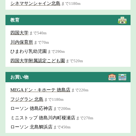
シネマサンシャイン北島
まで1180m
教育
四国大学
まで540m
川内保育所
まで70m
ひまわり乳幼児園
まで290m
四国大学附属認定こども園
まで520m
お買い物
MEGAドン・キホーテ 徳島店
まで220m
フジグラン 北島
まで1180m
ローソン 徳島応神店
まで200m
ミニストップ 徳島川内町榎瀬店
まで270m
ローソン 北島鯛浜店
まで450m