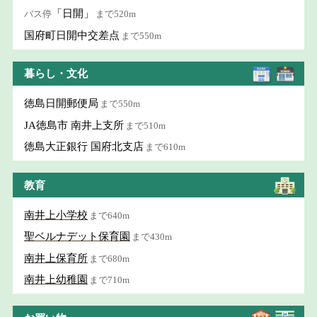
「日開」
バス停
まで520m
国府町日開中交差点
まで550m
暮らし・文化
徳島日開郵便局
まで550m
JA徳島市 南井上支所
まで510m
徳島大正銀行 国府北支店
まで610m
教育
南井上小学校
まで640m
聖ベルナデット保育園
まで430m
南井上保育所
まで680m
南井上幼稚園
まで710m