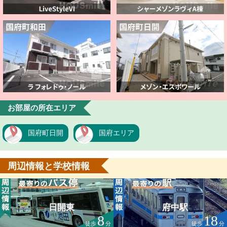
お部屋の所在エリア
国府町日開
国府エリア
周辺情報と学校情報
日開東
府中駅
8
18
徒歩
分
徒歩
分