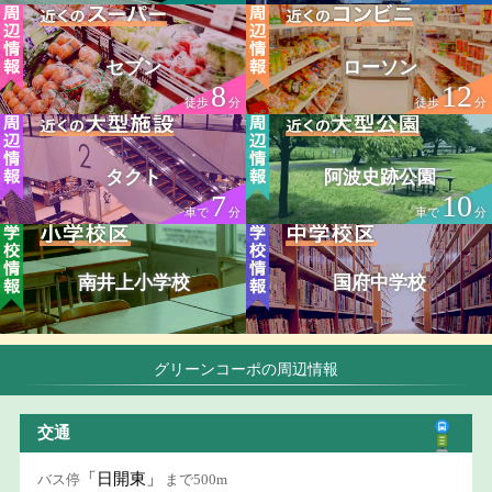
セブン
ローソン
8
12
徒歩
分
徒歩
分
タクト
阿波史跡公園
7
10
車で
分
車で
分
南井上小学校
国府中学校
グリーンコーポの周辺情報
交通
「日開東」
バス停
まで500m