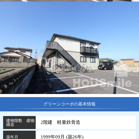
グリーンコーポの基本情報
建物階数 建物
2階建 軽量鉄骨造
構造
1999年09月 (
築
26
年
)
築年月