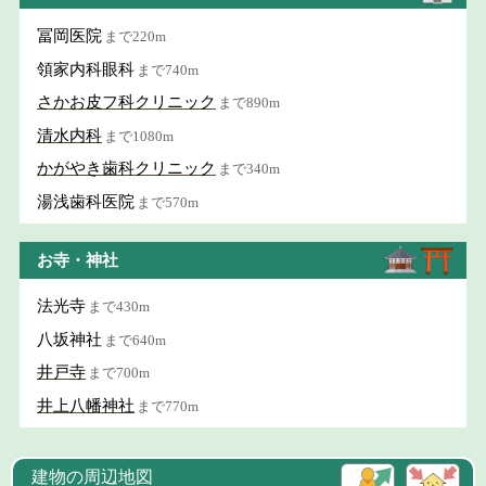
冨岡医院
まで220m
領家内科眼科
まで740m
さかお皮フ科クリニック
まで890m
清水内科
まで1080m
かがやき歯科クリニック
まで340m
湯浅歯科医院
まで570m
お寺・神社
法光寺
まで430m
八坂神社
まで640m
井戸寺
まで700m
井上八幡神社
まで770m
建物の周辺地図