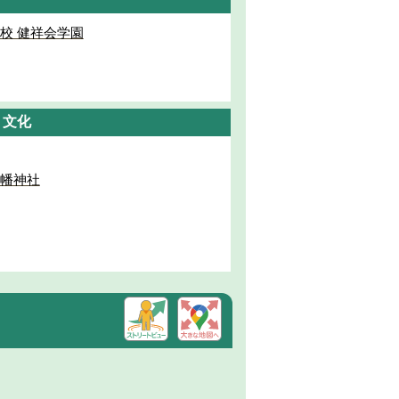
校 健祥会学園
・文化
幡神社