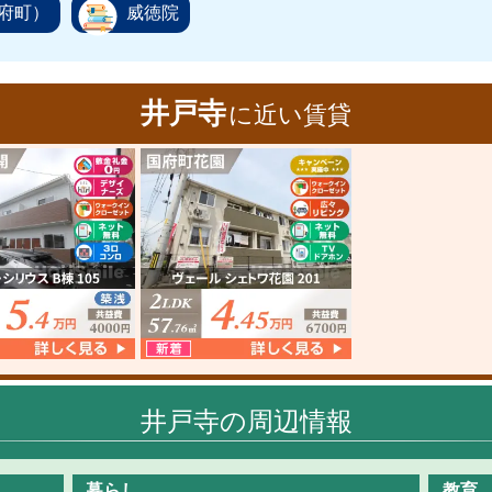
府町）
威徳院
井戸寺
に近い賃貸
井戸寺の周辺情報
暮らし
教育