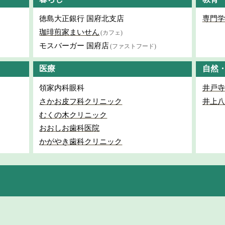
徳島大正銀行 国府北支店
専門学
珈琲煎家まいせん
(カフェ)
モスバーガー 国府店
(ファストフード)
医療
自然
領家内科眼科
井戸寺
さかお皮フ科クリニック
井上八
むくの木クリニック
おおしお歯科医院
かがやき歯科クリニック