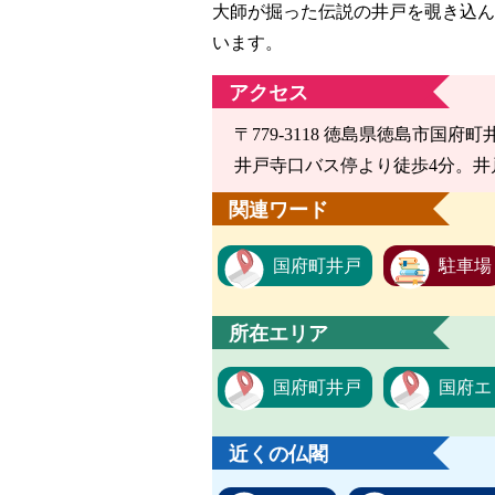
大師が掘った伝説の井戸を覗き込ん
います。
アクセス
〒779-3118 徳島県徳島市国府町
井戸寺口バス停より徒歩4分。井
関連ワード
国府町井戸
駐車場
所在エリア
国府町井戸
国府エ
近くの仏閣