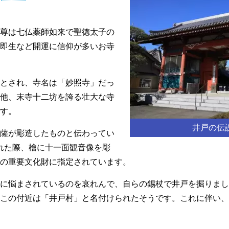
尊は七仏薬師如来で聖徳太子の
即生など開運に信仰が多いお寺
とされ、寺名は「妙照寺」だっ
他、末寺十二坊を誇る壮大な寺
す。
井戸の伝
薩が彫造したものと伝わってい
れた際、檜に十一面観音像を彫
の重要文化財に指定されています。
に悩まされているのを哀れんで、自らの錫杖で井戸を掘りまし
この付近は「井戸村」と名付けられたそうです。これに伴い、