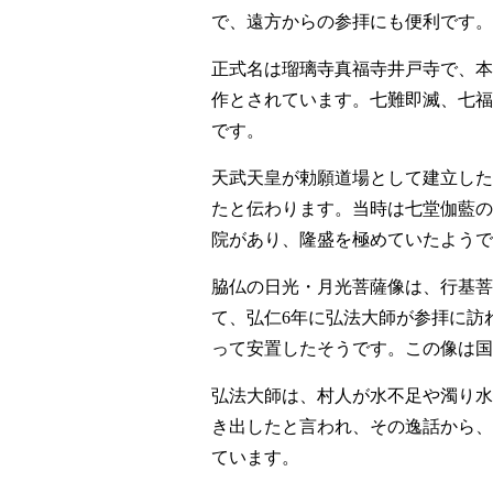
で、遠方からの参拝にも便利です。
正式名は瑠璃寺真福寺井戸寺で、本
作とされています。七難即滅、七福
です。
天武天皇が勅願道場として建立した
たと伝わります。当時は七堂伽藍の
院があり、隆盛を極めていたようで
脇仏の日光・月光菩薩像は、行基菩
て、弘仁6年に弘法大師が参拝に訪
って安置したそうです。この像は国
弘法大師は、村人が水不足や濁り水
き出したと言われ、その逸話から、
ています。