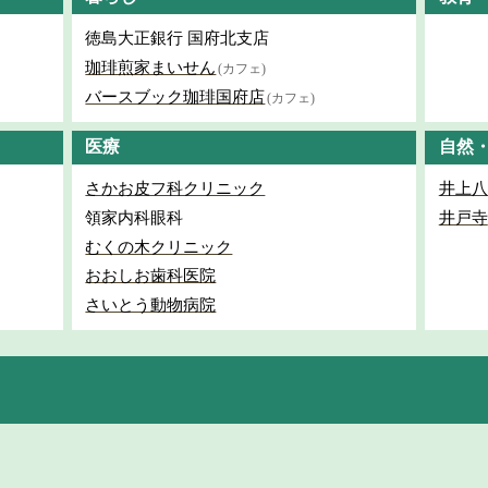
徳島大正銀行 国府北支店
珈琲煎家まいせん
(カフェ)
バースブック珈琲国府店
(カフェ)
医療
自然
さかお皮フ科クリニック
井上八
領家内科眼科
井戸寺
むくの木クリニック
おおしお歯科医院
さいとう動物病院