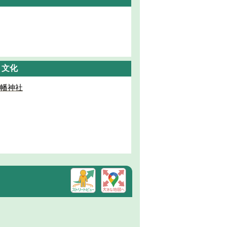
・文化
幡神社