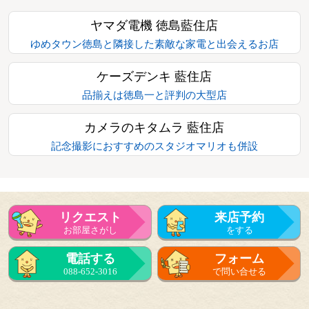
ヤマダ電機 徳島藍住店
ゆめタウン徳島と隣接した素敵な家電と出会えるお店
ケーズデンキ 藍住店
品揃えは徳島一と評判の大型店
カメラのキタムラ 藍住店
記念撮影におすすめのスタジオマリオも併設
リクエスト
来店予約
お部屋さがし
をする
電話する
フォーム
088-652-3016
で問い合せる