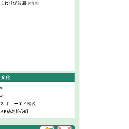
まわり保育園
(保育所)
・文化
社
社
ス キョーエイ松茂
oZAP 徳島松茂町