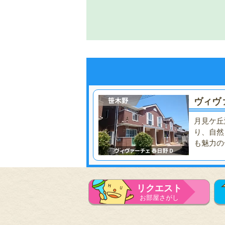
ヴィヴ
月見ケ丘
り、自然
も魅力の
リクエスト
お部屋さがし