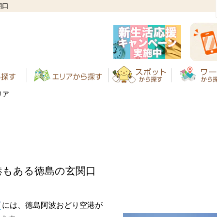
関口
リア
港もある徳島の玄関口
町
には、徳島阿波おどり空港が