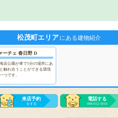
松茂町エリア
にある建物紹介
ァーチェ 春日野 D
海浜公園が車で5分の場所にあ
と触れ合うことができる環境
一つです。
来店予約
電話する
をする
088-652-3016