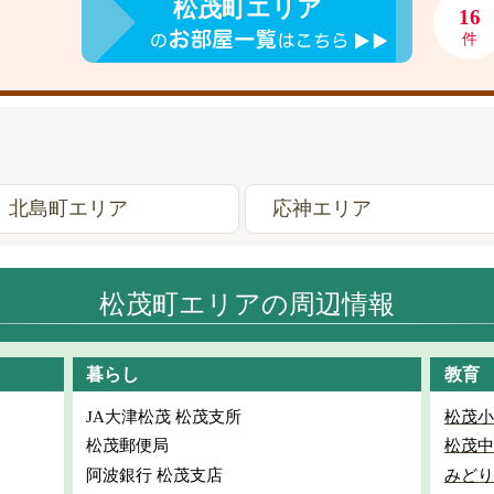
松茂町エリア
16
件
北島町エリア
応神エリア
松茂町エリアの周辺情報
暮らし
教育
JA大津松茂 松茂支所
松茂小
松茂郵便局
松茂中
阿波銀行 松茂支店
みどり