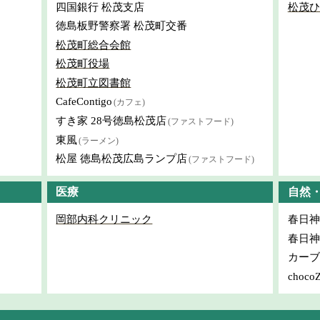
四国銀行 松茂支店
松茂ひ
徳島板野警察署 松茂町交番
松茂町総合会館
松茂町役場
松茂町立図書館
CafeContigo
(カフェ)
すき家 28号徳島松茂店
(ファストフード)
東風
(ラーメン)
松屋 徳島松茂広島ランプ店
(ファストフード)
医療
自然
岡部内科クリニック
春日神
春日神
カーブ
choc