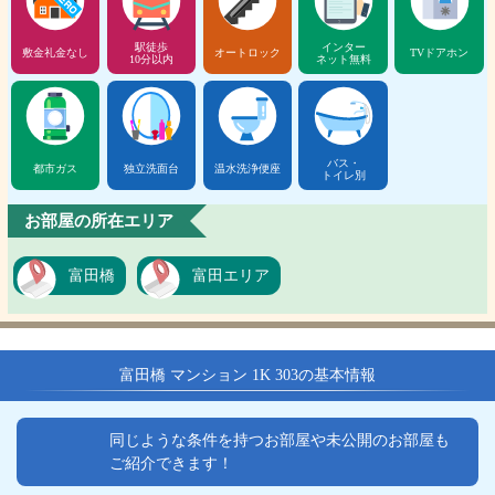
駅徒歩
インター
敷金礼金なし
オートロック
TVドアホン
10分以内
ネット無料
バス・
都市ガス
独立洗面台
温水洗浄便座
トイレ別
お部屋の所在エリア
富田橋
富田エリア
富田橋 マンション 1K 303の基本情報
同じような条件を持つお部屋や未公開のお部屋も
ご紹介できます！