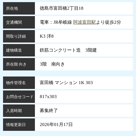
徳島市富田橋2丁目18
所在地
電車：JR牟岐線
阿波富田駅
より徒歩2分
交通機関
K3 洋8
間取り詳細
鉄筋コンクリート造 3階建
建物構造
3階 南向き
所在階 向き
富田橋 マンション 1K 303
物件管理名
817x303
お問合せコード
募集終了
入居時期
2026年01月17日
情報更新日