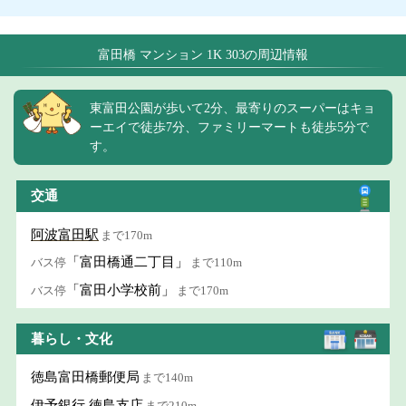
富田橋 マンション 1K 303の周辺情報
東富田公園が歩いて2分、最寄りのスーパーはキョ
ーエイで徒歩7分、ファミリーマートも徒歩5分で
す。
交通
阿波富田駅
まで170m
「富田橋通二丁目」
バス停
まで110m
「富田小学校前」
バス停
まで170m
暮らし・文化
徳島富田橋郵便局
まで140m
伊予銀行 徳島支店
まで210m