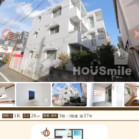
1K
26
3
37
間取り
広さ
階数 築年
㎡
階 / 3階建
築
年