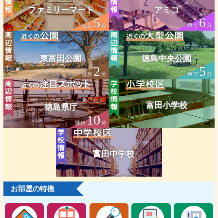
ファミリーマート
アミコ
5
6
徒歩
分
車で
分
東富田公園
徳島中央公園
2
5
徒歩
分
車で
分
富田小学校
徳島県庁
10
徒歩
分
富田中学校
お部屋の特徴