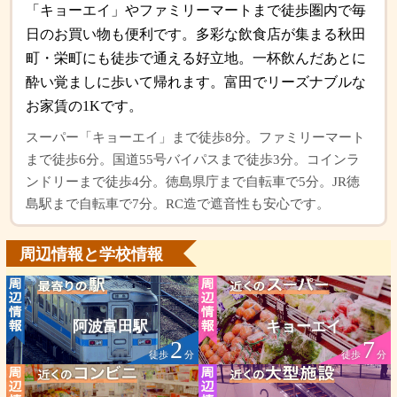
「キョーエイ」やファミリーマートまで徒歩圏内で毎
日のお買い物も便利です。多彩な飲食店が集まる秋田
町・栄町にも徒歩で通える好立地。一杯飲んだあとに
酔い覚ましに歩いて帰れます。富田でリーズナブルな
お家賃の1Kです。
スーパー「キョーエイ」まで徒歩8分。ファミリーマート
まで徒歩6分。国道55号バイパスまで徒歩3分。コインラ
ンドリーまで徒歩4分。徳島県庁まで自転車で5分。JR徳
島駅まで自転車で7分。RC造で遮音性も安心です。
周辺情報と学校情報
阿波富田駅
キョーエイ
2
7
徒歩
分
徒歩
分