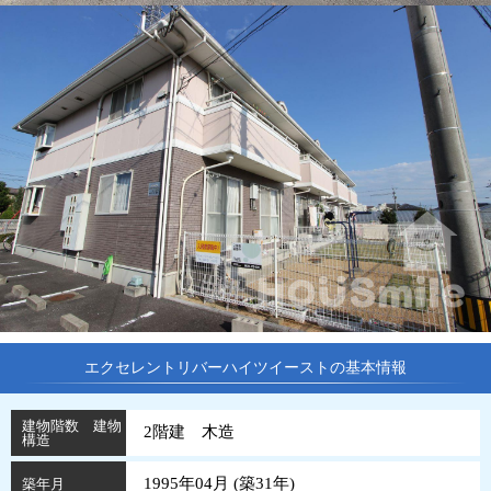
エクセレントリバーハイツイーストの基本情報
建物階数 建物
2階建 木造
構造
1995年04月 (
築
31
年
)
築年月