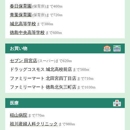
春日保育園
(保育所)まで460m
青葉保育園
(保育所)まで720m
城北高等学校
まで380m
徳島中央高等学校
まで600m
お買い物
セブン 田宮店
(スーパー)まで620m
ドラッグコスモス 城北高校前店
まで560m
ファミリーマート 北田宮四丁目店
まで710m
ファミリーマート 徳島北矢三町店
まで1030m
医療
稲山病院
まで770m
祖川産婦人科クリニック
まで980m