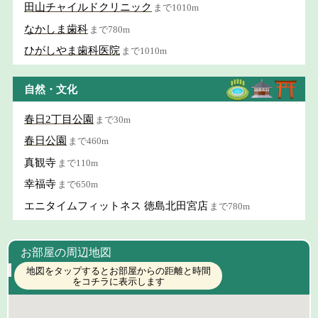
田山チャイルドクリニック
まで1010m
なかしま歯科
まで780m
ひがしやま歯科医院
まで1010m
自然・文化
春日2丁目公園
まで30m
春日公園
まで460m
真観寺
まで110m
幸福寺
まで650m
エニタイムフィットネス 徳島北田宮店
まで780m
お部屋の周辺地図
地図をタップするとお部屋からの距離と時間
をコチラに表示します