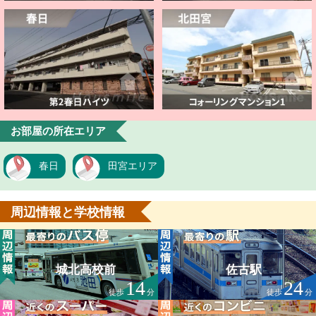
お部屋の所在エリア
春日
田宮エリア
周辺情報と学校情報
城北高校前
佐古駅
14
24
徒歩
分
徒歩
分