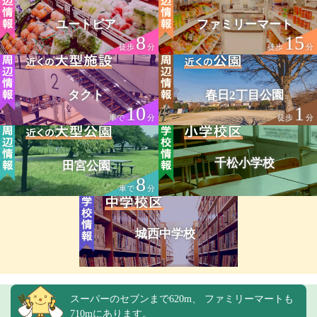
ユートピア
ファミリーマート
8
15
徒歩
分
徒歩
分
タクト
春日2丁目公園
10
1
車で
分
徒歩
分
千松小学校
田宮公園
8
車で
分
城西中学校
スーパーのセブンまで620m、 ファミリーマートも
710mにあります。