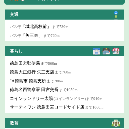
交通
「城北高校前」
バス停
まで730m
「矢三東」
バス停
まで760m
暮らし
徳島田宮郵便局
まで860m
徳島大正銀行 矢三支店
まで760m
JA徳島市 徳島支所
まで780m
徳島名西警察署 田宮交番
まで1050m
コインランドリー太陽
(コインランドリー)まで940m
サーティワン 徳島田宮ロードサイド店
まで1060m
教育