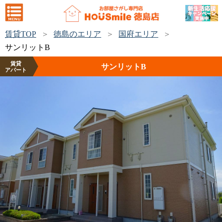
賃貸TOP
徳島のエリア
国府エリア
サンリットB
賃貸
サンリットB
アパート