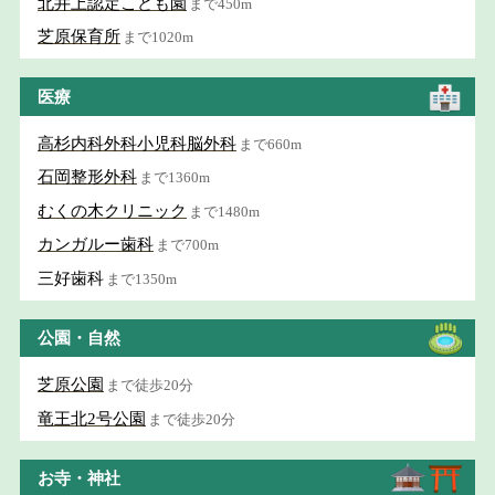
北井上認定こども園
まで450m
芝原保育所
まで1020m
医療
高杉内科外科小児科脳外科
まで660m
石岡整形外科
まで1360m
むくの木クリニック
まで1480m
カンガルー歯科
まで700m
三好歯科
まで1350m
公園・自然
芝原公園
まで徒歩20分
竜王北2号公園
まで徒歩20分
お寺・神社