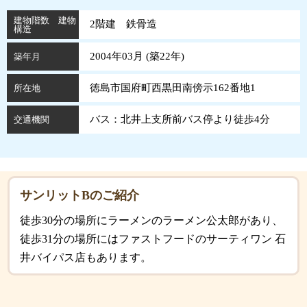
建物階数 建物
2階建 鉄骨造
構造
2004年03月 (
築
22
年
)
築年月
徳島市国府町西黒田南傍示162番地1
所在地
バス：北井上支所前バス停より徒歩4分
交通機関
サンリットBのご紹介
徒歩30分の場所にラーメンのラーメン公太郎があり、
徒歩31分の場所にはファストフードのサーティワン 石
井バイパス店もあります。