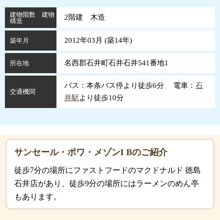
建物階数 建物
2階建 木造
構造
2012年03月 (
築
14
年
)
築年月
名西郡石井町石井石井541番地1
所在地
バス：本条バス停より徒歩6分 電車：
石
交通機関
井駅
より徒歩10分
サンセール・ポワ・メゾンI Bのご紹介
徒歩7分の場所にファストフードのマクドナルド 徳島
石井店があり、徒歩9分の場所にはラーメンのめん亭
もあります。