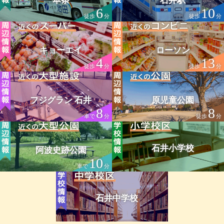
本条
石井駅
6
10
徒歩
分
徒歩
分
キョーエイ
ローソン
4
13
徒歩
分
徒歩
分
フジグラン 石井
原児童公園
8
8
車で
分
徒歩
分
石井小学校
阿波史跡公園
10
車で
分
石井中学校