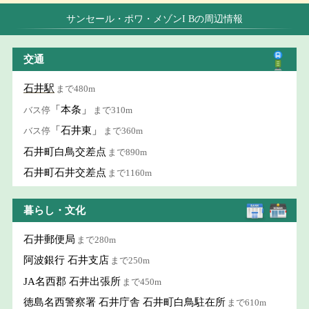
サンセール・ポワ・メゾンI Bの周辺情報
交通
石井駅
まで480m
「本条」
バス停
まで310m
「石井東」
バス停
まで360m
石井町白鳥交差点
まで890m
石井町石井交差点
まで1160m
暮らし・文化
石井郵便局
まで280m
阿波銀行 石井支店
まで250m
JA名西郡 石井出張所
まで450m
徳島名西警察署 石井庁舎 石井町白鳥駐在所
まで610m