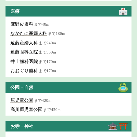
医療
麻野皮膚科
まで40m
なかたに産婦人科
まで180m
遠藤産婦人科
まで240m
遠藤眼科医院
まで350m
井上歯科医院
まで170m
おおぐり歯科
まで170m
公園・自然
原児童公園
まで420m
高川原児童公園
まで450m
お寺・神社