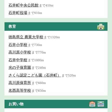
石井町中央公民館
まで410m
石井町役場
まで910m
教育
徳島県立 農業大学校
まで1320m
石井小学校
まで730m
高川原小学校
まで770m
石井中学校
まで1000m
光の子保育園
まで240m
さくら認定こども園（石井町）
まで520m
高川原保育所
まで660m
名西高等学校
まで850m
お買い物