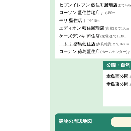
セブンイレブン 藍住町勝瑞店
まで490
ローソン 藍住勝瑞店
まで490m
モリ 藍住店
まで1010m
エディオン 藍住勝瑞店
(家電)まで100m
ケーズデンキ 藍住店
(家電)まで1530m
ニトリ 徳島藍住店
(家具雑貨)まで1680m
コーナン 徳島藍住店
(ホームセンター)まで
公園・自然
幸島西公園
幸島東公園
建物の周辺地図