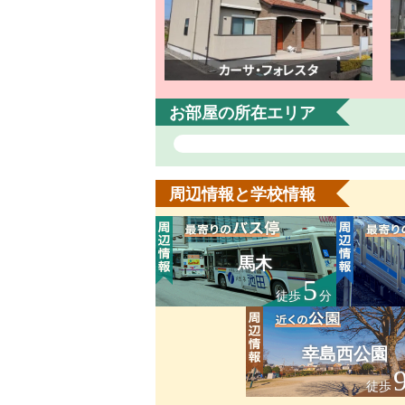
お部屋の所在エリア
周辺情報と学校情報
馬木
5
徒歩
分
幸島西公園
徒歩