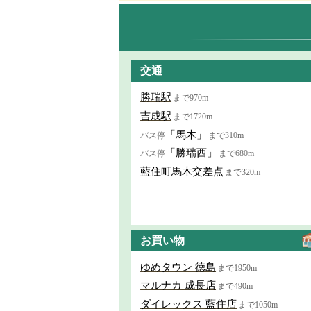
交通
勝瑞駅
まで970m
吉成駅
まで1720m
「馬木」
バス停
まで310m
「勝瑞西」
バス停
まで680m
藍住町馬木交差点
まで320m
お買い物
ゆめタウン 徳島
まで1950m
マルナカ 成長店
まで490m
ダイレックス 藍住店
まで1050m