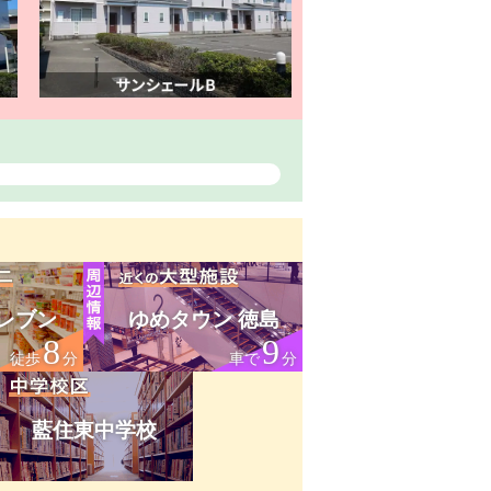
レブン
ゆめタウン 徳島
8
9
徒歩
分
車で
分
藍住東中学校