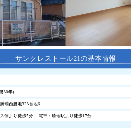
サンクレストール21の基本情報
築
30
年
)
勝瑞西勝地323番地6
ス停より徒歩5分 電車：勝瑞駅より徒歩17分