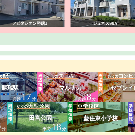
勝瑞駅
マルナカ
セブンイ
17
8
徒歩
分
徒歩
分
田宮公園
藍住東小学校
9
18
分
車で
分