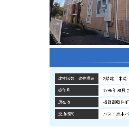
建物階数 建物構造
2階建 木造
築年月
1996年08月 (
所在地
板野郡藍住町
交通機関
バス：馬木バ