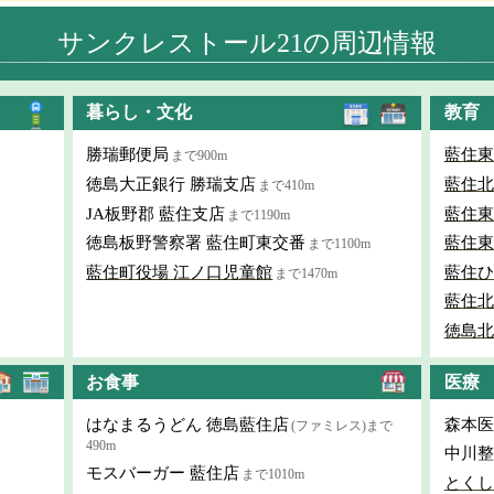
サンクレストール21の周辺情報
暮らし・文化
教育
勝瑞郵便局
藍住東
まで900m
徳島大正銀行 勝瑞支店
藍住北
まで410m
JA板野郡 藍住支店
藍住東
まで1190m
徳島板野警察署 藍住町東交番
藍住東
まで1100m
藍住町役場 江ノ口児童館
藍住ひ
まで1470m
藍住北
徳島北
お食事
医療
はなまるうどん 徳島藍住店
森本医
(ファミレス)まで
490m
中川整
モスバーガー 藍住店
まで1010m
とくし