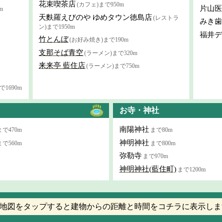
花束喫茶店
(カフェ)まで950m
片山医
m
天麩羅えびのや ゆめタウン徳島店
(レストラ
みき歯
ン)まで1950m
福井デ
竹とんぼ
(お好み焼き)まで190m
支那そば青空
(ラーメン)まで320m
来来亭 藍住店
(ラーメン)まで750m
1690m
お寺・神社
南陽神社
まで470m
まで80m
神明神社
まで560m
まで800m
弥勒寺
まで970m
神明神社(藍住町)
まで1200m
地図をタップすると建物からの距離と時間をコチラに表示しま