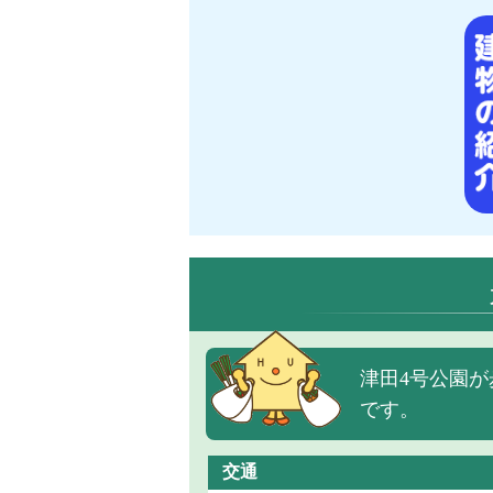
津田4号公園が
です。
交通