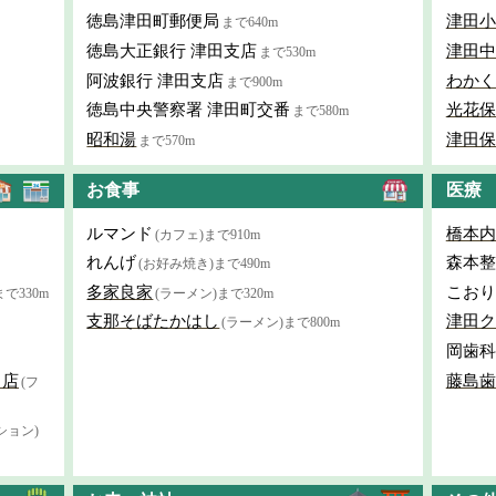
徳島津田町郵便局
津田小
まで640m
徳島大正銀行 津田支店
津田中
まで530m
阿波銀行 津田支店
わかく
まで900m
徳島中央警察署 津田町交番
光花保
まで580m
昭和湯
津田保
まで570m
お食事
医療
ルマンド
橋本内
(カフェ)まで910m
れんげ
森本整
(お好み焼き)まで490m
多家良家
こおり
まで330m
(ラーメン)まで320m
支那そばたかはし
津田ク
(ラーメン)まで800m
岡歯科
田店
藤島歯
(フ
ション)