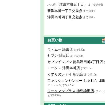
「津田本町五丁目」
バス停
まで徒歩6分
新浜本町一丁目交差点
まで560m
津田本町四丁目交差点
まで560m
お買い物
ラ・ムー 論田店
まで850m
セブン 津田店
まで1240m
セブンイレブン 徳島津田町4丁目店
ローソン 津田本町店
まで510m
くすりのレデイ 新浜店
まで1110m
ファッションセンター しまむら 津
ァッション)まで420m
ワークマンプラス 徳島論田店
(ファッ
まで1450m