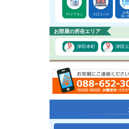
お風
TVドアホン
２口コンロ
追い
お部屋の所在エリア
津田本町
津田