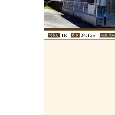
1R
34.15
間取り
広さ
階数 築
㎡