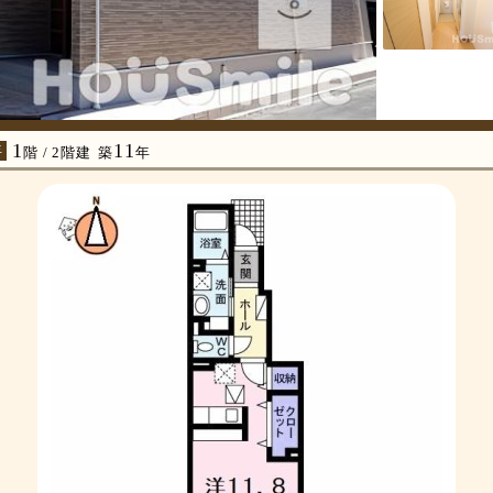
1
11
年
階 / 2階建
築
年