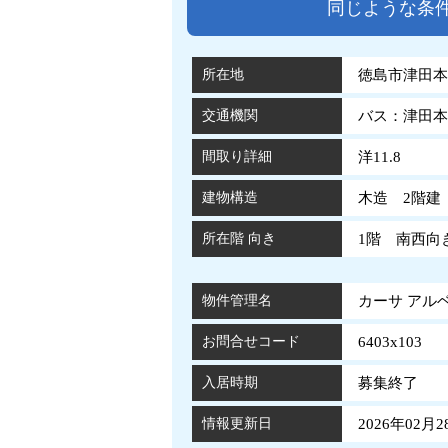
同じような条
所在地
徳島市津田本
交通機関
バス：津田本
間取り詳細
洋11.8
建物構造
木造 2階建
所在階 向き
1階 南西向
物件管理名
カーサ アルベ
お問合せコード
6403x103
入居時期
募集終了
情報更新日
2026年02月2