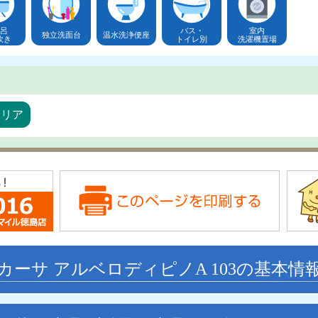
呂
バス・
室内
独立洗面台
温水洗浄便座
炊き
トイレ別
洗濯機置場
エリア
カーサ アルベロディピノA 103の基本情