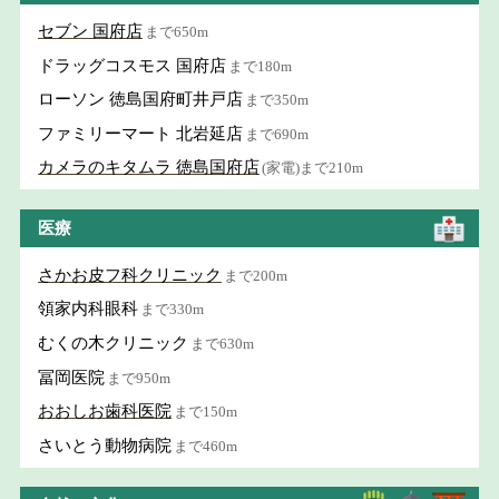
セブン 国府店
まで650m
ドラッグコスモス 国府店
まで180m
ローソン 徳島国府町井戸店
まで350m
ファミリーマート 北岩延店
まで690m
カメラのキタムラ 徳島国府店
(家電)まで210m
医療
さかお皮フ科クリニック
まで200m
領家内科眼科
まで330m
むくの木クリニック
まで630m
冨岡医院
まで950m
おおしお歯科医院
まで150m
さいとう動物病院
まで460m