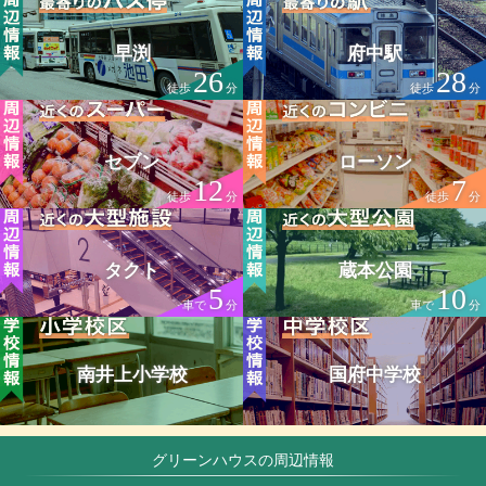
早渕
府中駅
26
28
徒歩
分
徒歩
分
セブン
ローソン
12
7
徒歩
分
徒歩
分
タクト
蔵本公園
5
10
車で
分
車で
分
南井上小学校
国府中学校
グリーンハウスの周辺情報