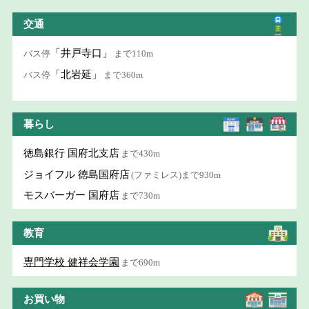
交通
「井戸寺口」
バス停
まで110m
「北岩延」
バス停
まで360m
暮らし
徳島銀行 国府北支店
まで430m
ジョイフル 徳島国府店
(ファミレス)まで930m
モスバーガー 国府店
まで730m
教育
専門学校 健祥会学園
まで690m
お買い物