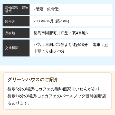
建物階数 建物
2階建 鉄骨造
構造
2003年04月 (
築
23
年
)
築年月
徳島市国府町井戸堂ノ裏4番地3
所在地
バス：早渕バス停より徒歩26分 電車：
府
交通機関
中駅
より徒歩28分
グリーンハウスのご紹介
徒歩5分の場所にカフェの珈琲煎家まいせんがあり、
徒歩14分の場所にはカフェのバースブック珈琲国府店
もあります。