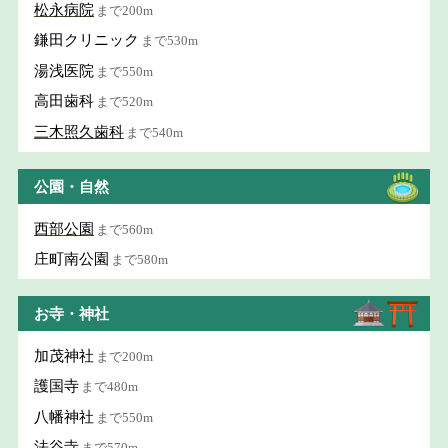
松永病院
まで200m
鎌田クリニック
まで530m
湯浅医院
まで550m
高田歯科
まで520m
三木照久歯科
まで540m
公園・自然
西部公園
まで560m
庄町南公園
まで580m
お寺・神社
加茂神社
まで200m
護国寺
まで480m
八幡神社
まで550m
法谷寺
まで570m