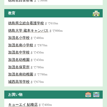
徳島名西警察署
まで360m
教育
徳島県立総合看護学校
まで610m
徳島大学 蔵本キャンパス
まで990m
加茂名小学校
まで480m
加茂名南小学校
まで870m
加茂名中学校
まで450m
加茂名幼稚園
まで450m
加茂名保育所
まで780m
加茂名南幼稚園
まで790m
城西高等学校
まで670m
お買い物
キョーエイ 鮎喰店
まで400m