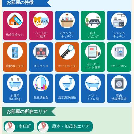
お部屋の特徴
ペット可
カウンター
広々
システム
敷金礼金なし
・相談
キッチン
リビング
キッチン
インター
宅配ボックス
３口コンロ
オートロック
TVドアホン
ネット無料
お風呂
バス・
室内
独立洗面台
温水洗浄便座
追い炊き
トイレ別
洗濯機置場
お部屋の所在エリア
南庄町
蔵本・加茂名エリア