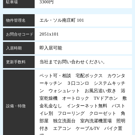
3300円
駐車場
エル・ソル南庄町 101
物件管理名
2051x101
お問合せコード
即入居可能
入居時期
当社までお問い合わせください。
更新手数料
ペット可・相談 宅配ボックス カウンタ
ーキッチン ３口コンロ システムキッチ
ン ウォシュレット お風呂追い炊き 浴
室乾燥機 オートロック TVドアホン 敷
金礼金なし インターネット無料 バスト
設備・特徴
イレ別 フローリング クローゼット 角
部屋 独立洗面台 室内洗濯機置場 照明
付き エアコン ケーブルTV バイク置