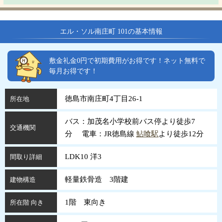
エル・ソル南庄町 101の基本情報
敷金礼金0円で初期費用がお得です！ネット無料で
毎月お得です！
徳島市南庄町4丁目26-1
所在地
バス：加茂名小学校前バス停より徒歩7
交通機関
分 電車：JR徳島線
鮎喰駅
より徒歩12分
LDK10 洋3
間取り詳細
軽量鉄骨造 3階建
建物構造
1階 東向き
所在階 向き