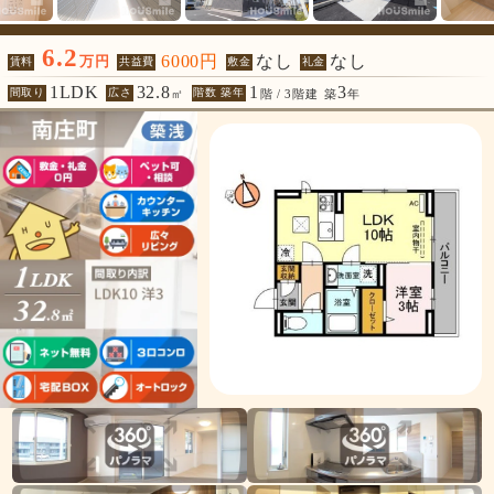
6.2
6000円
なし
なし
万円
賃料
共益費
敷金
礼金
1LDK
32.8
1
3
間取り
広さ
階数 築年
㎡
階 / 3階建
築
年