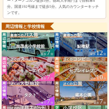
ー・メーアコルン徒歩3分。徳島大学南門まで自転車4
分。国道192号線まで徒歩5分。人気のカウンターキッチ
ンです。
周辺情報と学校情報
加茂名小学校前
鮎喰駅
7
12
徒歩
分
徒歩
分
キョーエイ
セブンイレブン
7
10
徒歩
分
徒歩
分
タクト
蔵本公園
7
7
車で
分
徒歩
分