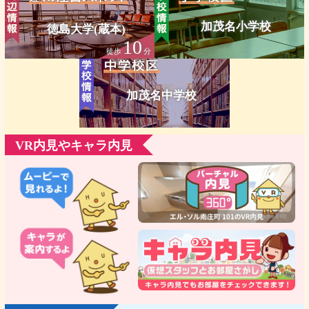
加茂名小学校
徳島大学(蔵本)
10
徒歩
分
加茂名中学校
VR内見やキャラ内見