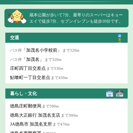
蔵本公園が歩いて7分、最寄りのスーパーはキョー
エイで徒歩7分、セブンイレブンも徒歩10分です。
交通
「加茂名小学校前」
バス停
まで320m
「加茂名」
バス停
まで320m
庄町四丁目交差点
まで330m
鮎喰町一丁目交差点
まで430m
暮らし・文化
徳島庄町郵便局
まで590m
徳島大正銀行 加茂名支店
まで390m
JA徳島市 加茂名支所
まで470m