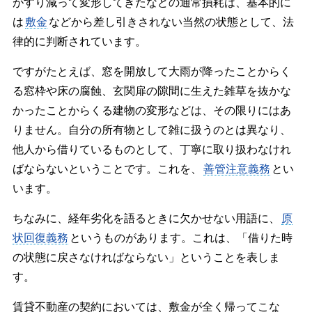
がすり減って変形してきたなどの通常損耗は、基本的に
は
敷金
などから差し引きされない当然の状態として、法
律的に判断されています。
ですがたとえば、窓を開放して大雨が降ったことからく
る窓枠や床の腐蝕、玄関扉の隙間に生えた雑草を抜かな
かったことからくる建物の変形などは、その限りにはあ
りません。自分の所有物として雑に扱うのとは異なり、
他人から借りているものとして、丁寧に取り扱わなけれ
ばならないということです。これを、
善管注意義務
とい
います。
ちなみに、経年劣化を語るときに欠かせない用語に、
原
状回復義務
というものがあります。これは、「借りた時
の状態に戻さなければならない」ということを表しま
す。
賃貸不動産の契約においては、敷金が全く帰ってこな