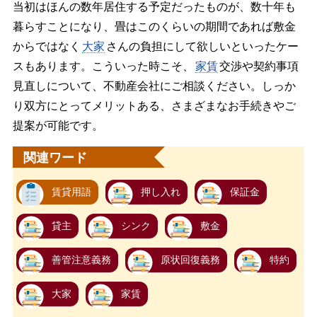
当初はほんの数年居住する予定だったものが、数十年も
暮らすことになり、畳はこのくらいの期間であれば敷金
からではなく
大家
さんの負担にして欲しいといったケー
スもあります。こういった時こそ、
家賃
交渉や契約事項
見直しについて、不動産会社にご相談ください。しっか
り双方にとってメリットある、さまざまなお手続きやご
提案が可能です。
関連ワード
賃貸用語
押し入れ
保証金
貸主
シンク
敷金
善管注意義務
原状回復義務
特約
大家
家賃