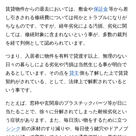
賃貸物件からの退去においては、敷金や
保証金
等から差
し引きされる修繕費については何かとトラブルになりが
ちなものです。ですが、経年劣化による汚損、劣化に関
しては、修繕対象に含まれないという事が、多数の裁判
を経て判例として認められています。
つまり、入居者に物件を有料で貸渡す以上、無理のない
日々の暮らしによる劣化や汚損は当然生じる事が明白で
あるとしています。その点を
貸主
側も了解した上で賃貸
契約がされている、として、法律上で解釈されていると
いう事です。
たとえば、窓枠や玄関扉のプラスチックパーツ等が日に
当たることで、徐々に分解されてしまった耐候劣化とい
う症状があります。また、毎日洗い物をするために立つ
シンク
前の床材のすり減りや、毎日使う鍵穴やドアノブ