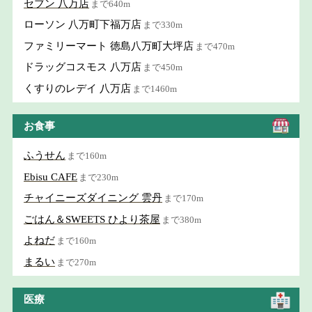
セブン 八万店
まで640m
ローソン 八万町下福万店
まで330m
ファミリーマート 徳島八万町大坪店
まで470m
ドラッグコスモス 八万店
まで450m
くすりのレデイ 八万店
まで1460m
お食事
ふうせん
まで160m
Ebisu CAFE
まで230m
チャイニーズダイニング 雲丹
まで170m
ごはん＆SWEETS ひより茶屋
まで380m
よねだ
まで160m
まるい
まで270m
医療