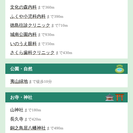
文化の森内科
まで360m
ふくや小児科内科
まで390m
徳島往診クリニック
まで710m
城南公園内科
まで930m
いのうえ眼科
まで350m
さくら歯科クリニック
まで430m
公園・自然
夷山緑地
まで徒歩10分
お寺・神社
山神社
まで180m
長久寺
まで420m
銅之鳥居八幡神社
まで490m