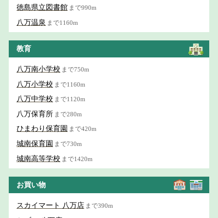
徳島県立図書館
まで990m
八万温泉
まで1160m
教育
八万南小学校
まで750m
八万小学校
まで1160m
八万中学校
まで1120m
八万保育所
まで280m
ひまわり保育園
まで420m
城南保育園
まで730m
城南高等学校
まで1420m
お買い物
スカイマート 八万店
まで390m