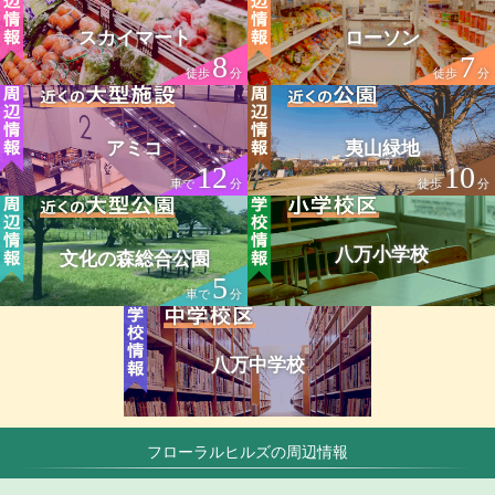
スカイマート
ローソン
8
7
徒歩
分
徒歩
分
アミコ
夷山緑地
12
10
車で
分
徒歩
分
八万小学校
文化の森総合公園
5
車で
分
八万中学校
フローラルヒルズの周辺情報