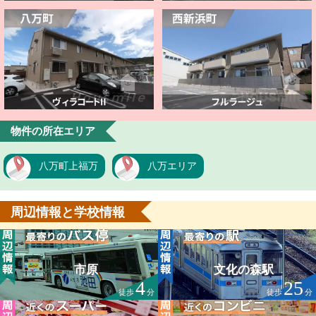
物件の所在エリア
八万町上福万
八万エリア
周辺情報と学校情報
市原
文化の森駅
4
25
徒歩
分
徒歩
分