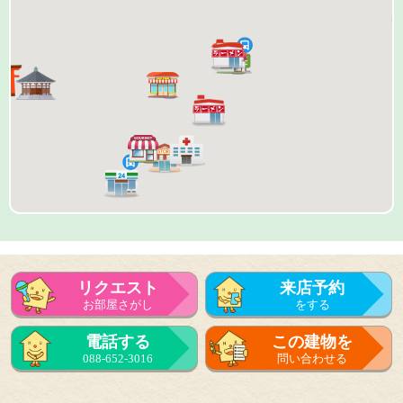
リクエスト
来店予約
お部屋さがし
をする
来店予約
電話する
この建物を
をする
088-652-3016
問い合わせる
フォーム
で問い合せる