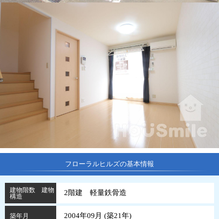
フローラルヒルズの基本情報
建物階数 建物
2階建 軽量鉄骨造
構造
2004年09月 (
築
21
年
)
築年月