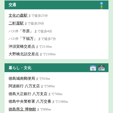
交通
文化の森駅
まで徒歩25分
二軒屋駅
まで徒歩29分
「市原」
バス停
まで徒歩4分
「下福万」
バス停
まで徒歩7分
沖須賀橋交差点
まで2130m
大野橋北詰交差点
まで2160m
暮らし・文化
徳島城南郵便局
まで910m
阿波銀行 八万支店
まで580m
徳島大正銀行 八万支店
まで760m
徳島中央警察署 八万交番
まで1360m
徳島県立 博物館
まで990m