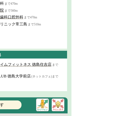
科
まで470m
院
まで560m
歯科口腔外科
まで470m
リニック常三島
まで510m
他
イムフィットネス 徳島住吉店
まで
LUB 徳島大学前店
(ネットカフェ)まで
す