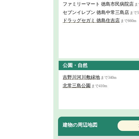
ファミリーマート 徳島市民病院店
ま
セブンイレブン 徳島中常三島店
まで5
ドラッグセガミ 徳島住吉店
まで660m
公園・自然
吉野川河川敷緑地
まで340m
北常三島公園
まで410m
建物の周辺地図