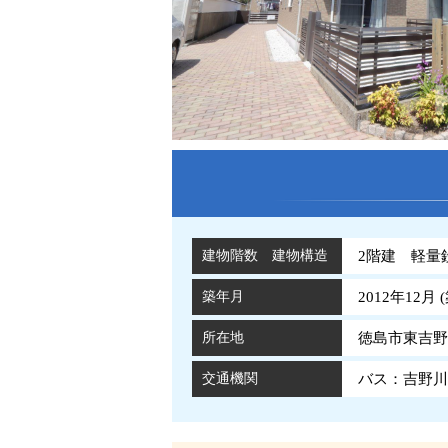
建物階数 建物構造
2階建 軽量
築年月
2012年12月 (
所在地
徳島市東吉野町
交通機関
バス：吉野川