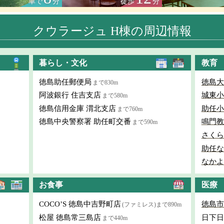
車で
分
徒歩
分
クウラージュ H棟の周辺情報
暮らし・文化
教育
徳島助任郵便局
徳島大
まで830m
阿波銀行 住吉支店
城東小
まで580m
徳島信用金庫 渭北支店
助任小
まで760m
徳島中央警察署 助任町交番
鳴門教
まで590m
さくら
助任な
なかよ
お食事
医療
COCO’S 徳島中吉野町店
徳島市
(ファミレス)まで890m
松屋 徳島常三島店
日下日
まで440m