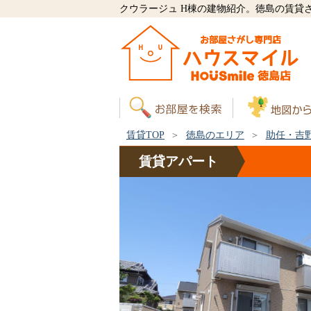
クウラージュ H棟の建物紹介。徳島の賃貸
賃貸TOP
徳島のエリア
助任・吉
賃貸
アパート