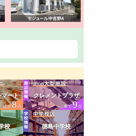
ーマート
クレメントプラザ
8
9
徒歩
分
車で
分
学校
徳島中学校