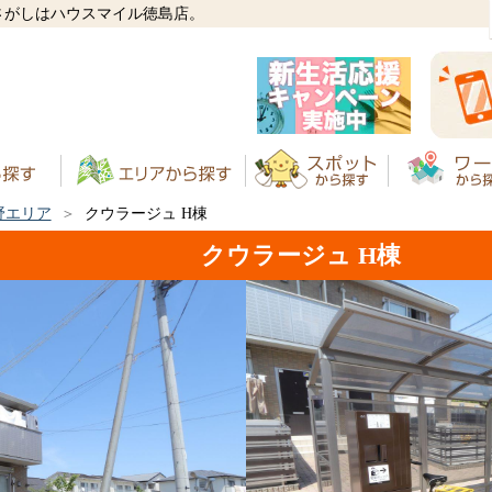
さがしはハウスマイル徳島店。
野エリア
クウラージュ H棟
クウラージュ H棟