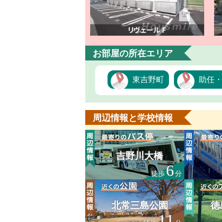
お部屋の所在エリア
東吉野町
助任
周辺情報と学校情報
吉野川大橋
6
徒歩
分
北常三島公園
徳
11