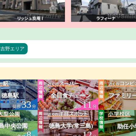
・吉野エリア
徳島駅
全日食チェーン
ファミリ
33
11
徒歩
分
徒歩
分
島中央公園
徳島大学(常三島)
助任小
8
12