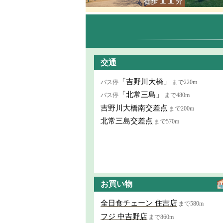
徒歩
分
交通
「吉野川大橋」
バス停
まで220m
「北常三島」
バス停
まで480m
吉野川大橋南交差点
まで200m
北常三島交差点
まで570m
お買い物
全日食チェーン 住吉店
まで580m
フジ 中吉野店
まで860m