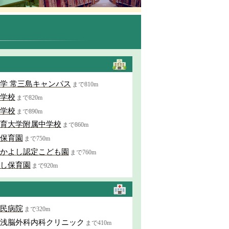
学 常三島キャンパス
まで810m
学校
まで820m
学校
まで890m
育大学附属中学校
まで860m
保育園
まで750m
かよし認定こども園
まで760m
し保育園
まで920m
民病院
まで320m
浅脳外科内科クリニック
まで410m