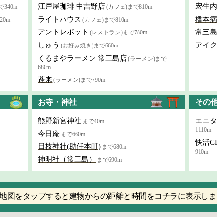
江戸屋珈琲 中吉野店
宏生内
で340m
(カフェ)まで810m
ライトハウス
橋本病
20m
(カフェ)まで810m
アントレポット
常三島
(レストラン)まで780m
しゅう
アイク
(お好み焼き)まで660m
くるまやラーメン 常三島店
(ラーメン)まで
680m
蓬来
(ラーメン)まで790m
お寺・神社
その
熊野新宮神社
エニタ
まで40m
1110m
今日庵
まで660m
快活C
日枝神社(助任本町)
まで680m
910m
神明社（常三島）
まで690m
地図をタップすると建物からの距離と時間をコチラに表示しま