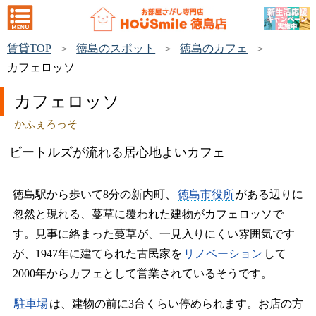
賃貸TOP
徳島のスポット
徳島のカフェ
カフェロッソ
カフェロッソ
かふぇろっそ
ビートルズが流れる居心地よいカフェ
徳島駅から歩いて8分の新内町、
徳島市役所
がある辺りに
忽然と現れる、蔓草に覆われた建物がカフェロッソで
す。見事に絡まった蔓草が、一見入りにくい雰囲気です
が、1947年に建てられた古民家を
リノベーション
して
2000年からカフェとして営業されているそうです。
駐車場
は、建物の前に3台くらい停められます。お店の方