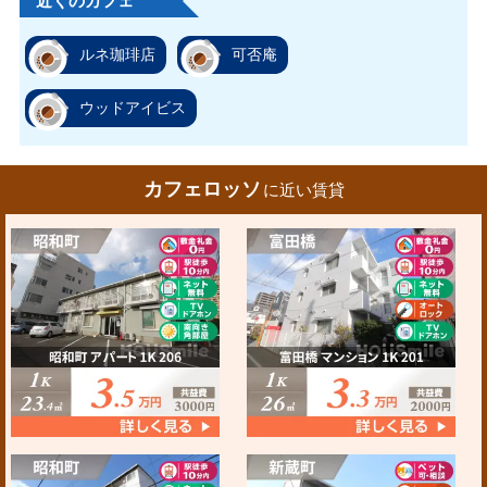
近くのカフェ
ルネ珈琲店
可否庵
ウッドアイビス
カフェロッソ
に近い賃貸