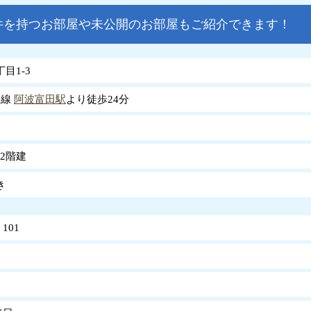
件を持つお部屋や未公開のお部屋もご紹介できます！
目1-3
岐線
阿波富田駅
より徒歩24分
2階建
き
101