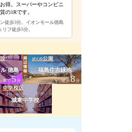
お得。スーパーやコンビニ
賃の1Rです。
ン徒歩3分。イオンモール徳島
ェリフ徒歩5分。
ル 徳島
福島住吉緑地
5
8
車で
分
徒歩
分
城東中学校