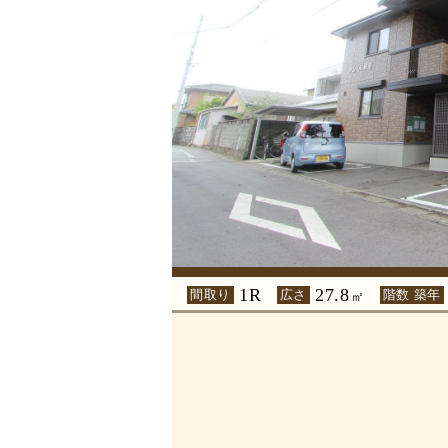
1R
27.8
間取り
広さ
階数 築年
㎡