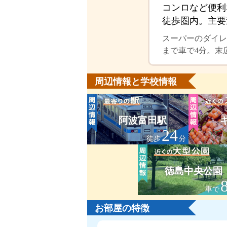
コンロなど便利
徒歩圏内。主要
スーパーのダイレ
まで車で4分。末
周辺情報と学校情報
阿波富田駅
24
徒歩
分
徳島中央公園
車で
お部屋の特徴