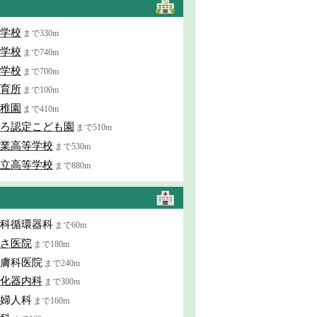
学校
まで330m
学校
まで740m
学校
まで700m
育所
まで100m
稚園
まで410m
ろ認定こども園
まで510m
業高等学校
まで530m
立高等学校
まで880m
科循環器科
まで60m
さ医院
まで180m
膚科医院
まで240m
化器内科
まで300m
婦人科
まで160m