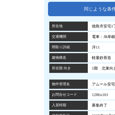
同じような条
所在地
徳島市安宅1丁
交通機関
電車：JR牟
間取り詳細
洋11
建物構造
軽量鉄骨造 
所在階 向き
1階 北東向
物件管理名
アムール安宅 
お問合せコード
1286x101
入居時期
募集終了