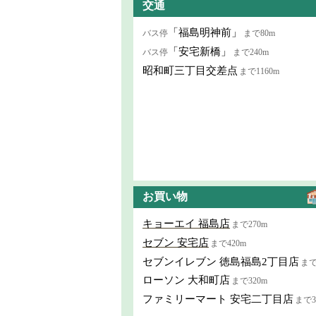
交通
「福島明神前」
バス停
まで80m
「安宅新橋」
バス停
まで240m
昭和町三丁目交差点
まで1160m
お買い物
キョーエイ 福島店
まで270m
セブン 安宅店
まで420m
セブンイレブン 徳島福島2丁目店
まで
ローソン 大和町店
まで320m
ファミリーマート 安宅二丁目店
まで3