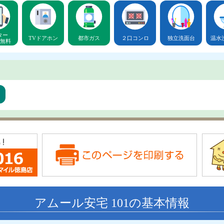
ター
TVドアホン
都市ガス
２口コンロ
独立洗面台
温水
無料
ア
アムール安宅 101の基本情報