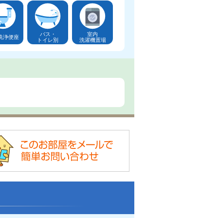
バス・
室内
洗浄便座
トイレ別
洗濯機置場