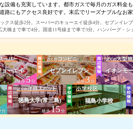
な設備も充実しています。都市ガスで毎月のガス料金も
道路にもアクセス良好です。末広でリーズナブルなお家
ックス徒歩2分。スーパーのキョーエイ徒歩4分。セブンイレブ
広大橋まで車で4分。国道11号線まで車で3分。ハンバーグ・シ
キョーエイ
セブンイレブン
イオンモー
5
3
徒歩
分
徒歩
分
徳島大学(常三島)
福島小学校
8
15
分
徒歩
分