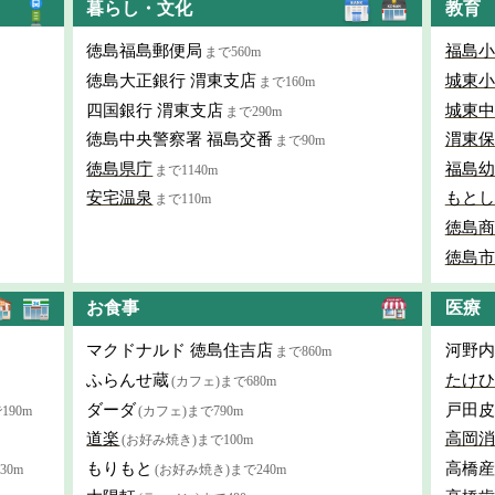
暮らし・文化
教育
徳島福島郵便局
福島小
まで560m
徳島大正銀行 渭東支店
城東小
まで160m
四国銀行 渭東支店
城東中
まで290m
徳島中央警察署 福島交番
渭東保
まで90m
徳島県庁
福島幼
まで1140m
安宅温泉
もとし
まで110m
徳島商
徳島市
お食事
医療
マクドナルド 徳島住吉店
河野内
まで860m
ふらんせ蔵
たけひ
(カフェ)まで680m
ダーダ
戸田皮
190m
(カフェ)まで790m
道楽
高岡消
(お好み焼き)まで100m
もりもと
高橋産
30m
(お好み焼き)まで240m