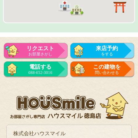
リクエスト
来店予約
お部屋さがし
をする
来店予約
電話する
この建物を
をする
088-652-3016
問い合わせる
フォーム
で問い合せる
株式会社ハウスマイル