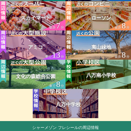
スカイマート
ローソン
7
8
徒歩
分
徒歩
分
アミコ
夷山緑地
13
8
車で
分
徒歩
分
八万南小学校
文化の森総合公園
8
車で
分
八万中学校
シャーメゾン フレシールの周辺情報