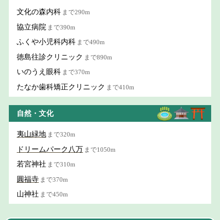
文化の森内科
まで290m
協立病院
まで390m
ふくや小児科内科
まで490m
徳島往診クリニック
まで890m
いのうえ眼科
まで370m
たなか歯科矯正クリニック
まで410m
自然・文化
夷山緑地
まで320m
ドリームパーク八万
まで1050m
若宮神社
まで310m
圓福寺
まで370m
山神社
まで450m