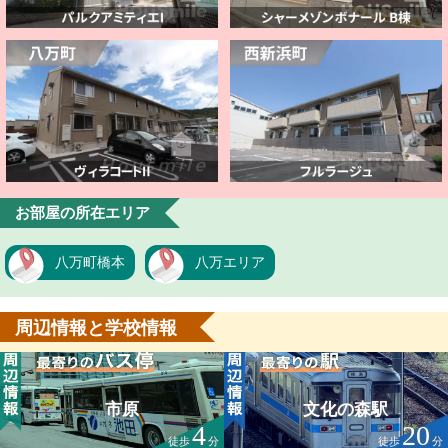
お部屋の所在エリア
八万町橋本
八万エリア
周辺情報と学校情報
市原
文化の森駅
4
20
徒歩
分
徒歩
分