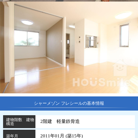
シャーメゾン フレシールの基本情報
建物階数 建物
2階建 軽量鉄骨造
構造
2011年01月 (
築
15
年
)
築年月