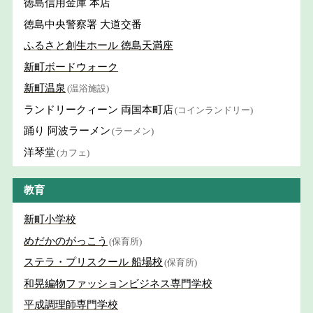
徳島信用金庫 本店
徳島中央警察署 大道交番
ふるさと創生ホール 徳島天満座
新町ボードウォーク
新町温泉
(温浴施設)
ランドリークィーン 両国本町店
(コインランドリー)
踊り 阿波ラーメン
(ラーメン)
洋琴堂
(カフェ)
教育
新町小学校
めだかのがっこう
(保育所)
ステラ・プリスクール 船場校
(保育所)
和晃編物ファッションビジネス専門学校
平成調理師専門学校