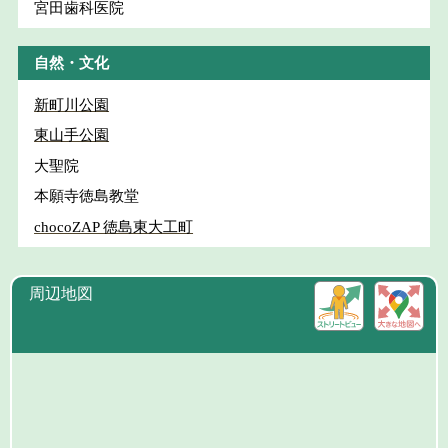
宮田歯科医院
自然・文化
新町川公園
東山手公園
大聖院
本願寺徳島教堂
chocoZAP 徳島東大工町
周辺地図