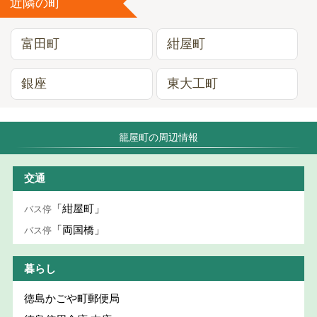
近隣の町
富田町
紺屋町
銀座
東大工町
籠屋町の周辺情報
交通
「紺屋町」
バス停
「両国橋」
バス停
暮らし
徳島かごや町郵便局