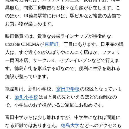
呉服店、旬彩工房駒吉など様々な店舗が存在します。こ
のほか、JR徳島駅前に行けば、駅ビルなど複数の店舗で
お買い物が楽しめます。
映画鑑賞では、貴重な共栄ラインナップが特徴的な、
ufotable CINEMAが
東新町
一丁目にあります。日用品の購
入は、すぐ近くのがんばりやにんにく店ほか、ファミリ
ー両国本店、サークルK、セブンイレブンなどで行えま
す。徳島市街を形成する町なので、便利に生活を送れる
施設が整っています。
籠屋町は、新町小学校、
富田中学校
の校区となっていま
す。
新町小学校
は目と鼻の先といえるほどの距離なの
で、小学生のお子様がいるご家庭にお勧めです。
富田中学からは少し離れますが、中学生になれば問題に
なる距離ではありません。
徳島大学
などへのアクセスも