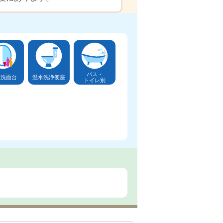
バス・
立洗面台
温水洗浄便座
トイレ別