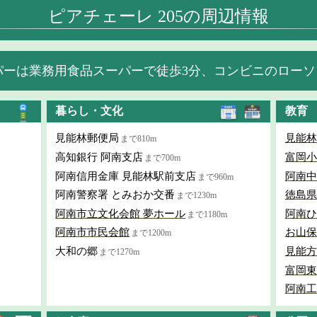
ピアチェーレ 205の周辺情報
パーは業務用食品スーパーで徒歩3分、コンビニのローソ
暮らし・文化
教育
見能林郵便局
見能林
まで810m
高知銀行 阿南支店
富岡小
まで700m
阿南信用金庫 見能林駅前支店
阿南中
まで960m
阿南警察署 とみおか交番
徳島県
まで1230m
阿南市立文化会館 夢ホール
阿南ひ
まで1180m
阿南市市民会館
お山保
まで1200m
大和の郷
見能方
まで1270m
富岡東
阿南工