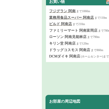
お買い物
フジグラン 阿南
まで1060m
業務用食品スーパー 阿南店
まで110m
ビルド 阿南店
まで210m
ファミリーマート 阿南富岡店
まで780
ローソン 阿南見能林店
まで790m
キリン堂 阿南店
まで120m
ドラッグコスモス 阿南店
まで860m
DCMダイキ 阿南店
(ホームセンター)まで1
お部屋の周辺地図