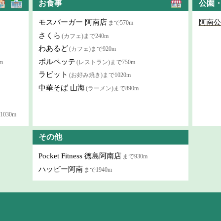
お食事
公園
モスバーガー 阿南店
阿南公
まで570m
さくら
(カフェ)まで240m
わあるど
(カフェ)まで920m
ポルペッテ
m
(レストラン)まで750m
ラビット
(お好み焼き)まで1020m
中華そば 山海
(ラーメン)まで890m
030m
その他
Pocket Fitness 徳島阿南店
まで930m
ハッピー阿南
まで1940m