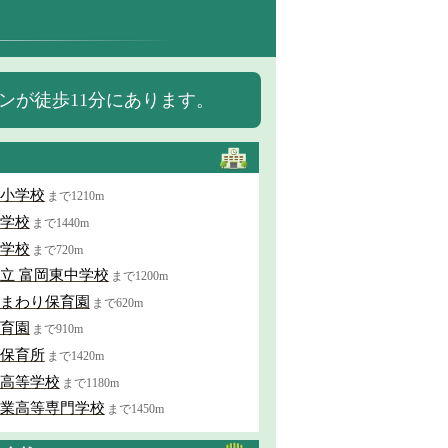
ンが徒歩11分にあります。
小学校
まで1210m
学校
まで1440m
学校
まで720m
立 富岡東中学校
まで1200m
まわり保育園
まで620m
育園
まで910m
保育所
まで1420m
高等学校
まで1180m
業高等専門学校
まで1450m