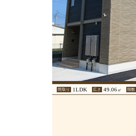
1LDK
49.06
間取り
広さ
階数
㎡