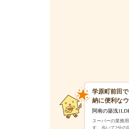
学原町前田で
納に便利な
阿南の築浅1L
スーパーの業務用
す。歩いて2分の