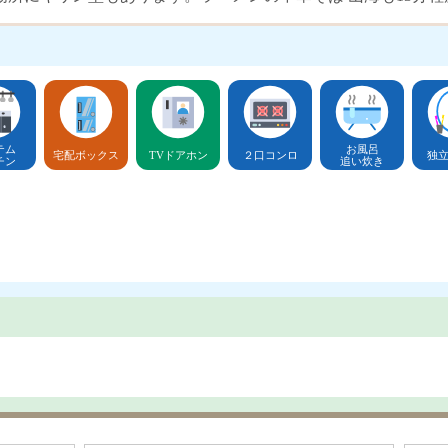
テム
お風呂
宅配ボックス
TVドアホン
２口コンロ
独
チン
追い炊き