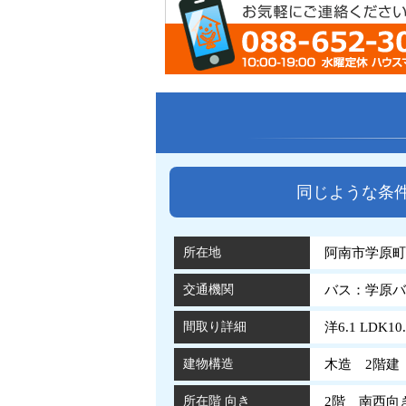
同じような条
所在地
阿南市学原町
交通機関
バス：学原バ
間取り詳細
洋6.1 LDK10.
建物構造
木造 2階建
所在階 向き
2階 南西向