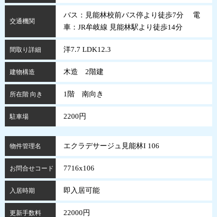
バス：見能林校前バス停より徒歩7分 電
交通機関
車：JR牟岐線 見能林駅より徒歩14分
洋7.7 LDK12.3
間取り詳細
木造 2階建
建物構造
1階 南向き
所在階 向き
2200円
駐車場
エクラデサージュ見能林I 106
物件管理名
7716x106
お問合せコード
即入居可能
入居時期
22000円
更新手数料