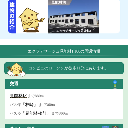
エクラデサージュ見能林I 106の周辺情報
コンビニのローソンが徒歩11分にあります。
交通
見能林駅
まで880m
「林崎」
バス停
まで360m
「見能林校前」
バス停
まで360m