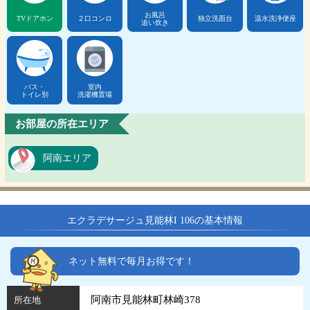
お風呂
TVドアホン
２口コンロ
独立洗面台
温水洗浄便座
追い炊き
バス・
室内
トイレ別
洗濯機置場
お部屋の所在エリア
阿南エリア
エクラデサージュ見能林I 106の基本情報
ネット無料で毎月お得です！
阿南市見能林町林崎378
所在地