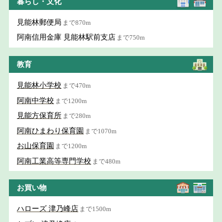
暮らし・文化
見能林郵便局
まで870m
阿南信用金庫 見能林駅前支店
まで750m
教育
見能林小学校
まで470m
阿南中学校
まで1200m
見能方保育所
まで280m
阿南ひまわり保育園
まで1070m
お山保育園
まで1200m
阿南工業高等専門学校
まで480m
お買い物
ハローズ 津乃峰店
まで1500m