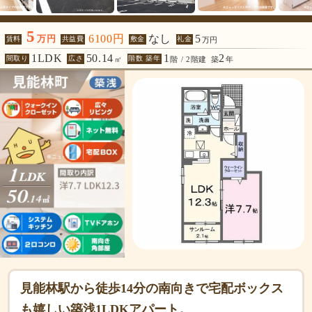
5
6100円
なし
5
万円
賃料
共益費
敷金
礼金
万円
1LDK
50.14
1
2
間取り
広さ
階数 築年
㎡
階 / 2階建
築
年
見能林駅から徒歩14分の南向きで宅配ボックス
も嬉しい築浅1LDKアパート。