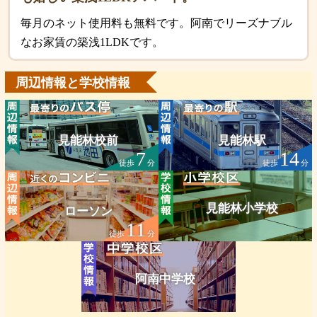
毎月のネット使用料も無料です。阿南でリーズナブル
なお家賃の築浅1LDKです。
周辺情報と学校情報
見能林校前
見能林駅
7
14
徒歩
分
徒歩
分
見能林小学校
ローソン
11
徒歩
分
阿南中学校