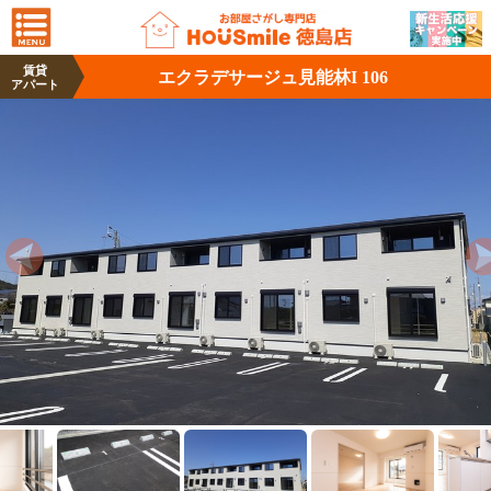
賃貸
エクラデサージュ見能林I 106
アパート