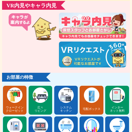
VR内見やキャラ内見
お部屋の特徴
ウォークイン
広々
システム
インター
宅配ボックス
クローゼット
リビング
キッチン
ネット無料