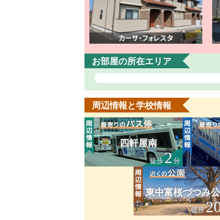
お部屋の所在エリア
周辺情報と学校情報
四軒屋南
2
徒歩
分
東中富桜づつみ公
2
徒歩