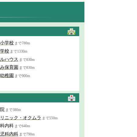
小学校
まで780m
学校
まで1330m
ルハウス
まで830m
み保育園
まで830m
幼稚園
まで900m
院
まで380m
リニック・オクムラ
まで550m
科内科
まで640m
児科内科
まで790m