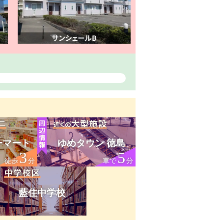
ーマート
ゆめタウン 徳島
3
5
徒歩
分
車で
分
藍住中学校