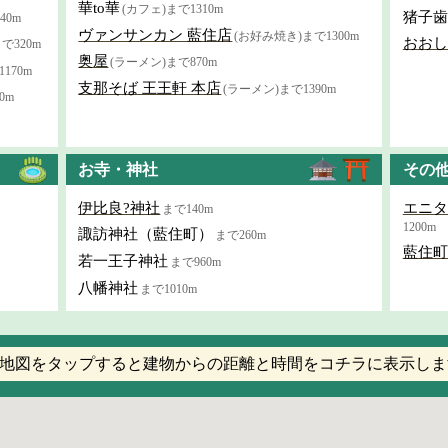
華to華
(カフェ)まで1310m
猪子歯
40m
ヴァンサンカン 藍住店
(お好み焼き)まで1300m
おおし
で320m
奥屋
(ラーメン)まで870m
170m
支那そば 王王軒 本店
(ラーメン)まで1390m
0m
お寺・神社
その
伊比良?神社
エニタ
まで140m
1200m
諏訪神社（藍住町）
まで260m
藍住町
若一王子神社
まで960m
八幡神社
まで1010m
地図をタップすると建物からの距離と時間をコチラに表示しま