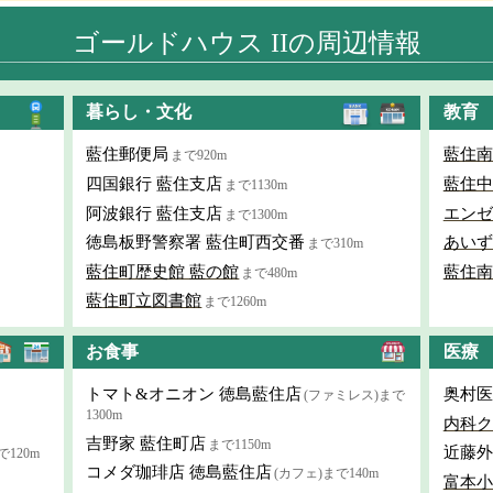
ゴールドハウス IIの周辺情報
暮らし・文化
教育
藍住郵便局
藍住南
まで920m
四国銀行 藍住支店
藍住中
まで1130m
阿波銀行 藍住支店
エンゼ
まで1300m
徳島板野警察署 藍住町西交番
あいず
まで310m
藍住町歴史館 藍の館
藍住南
まで480m
藍住町立図書館
まで1260m
お食事
医療
トマト&オニオン 徳島藍住店
奥村医
(ファミレス)まで
1300m
内科ク
吉野家 藍住町店
まで1150m
近藤外
で120m
コメダ珈琲店 徳島藍住店
(カフェ)まで140m
富本小