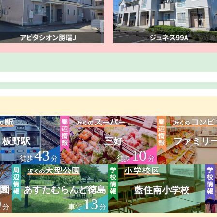
板野駅
三好
ファミリ
43
10
徒歩
分
徒歩
分
園
あすたむらんど徳島
藍住南小学校
0
13
分
車で
分