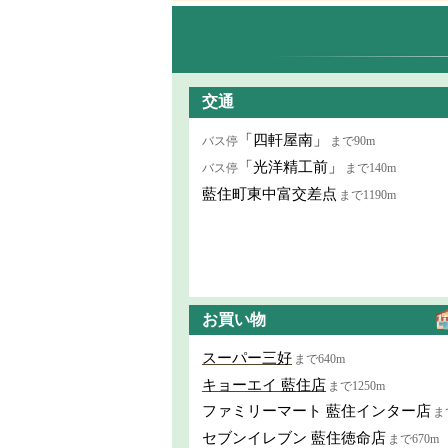
交通
「四軒屋南」
バス停
まで90m
「光洋精工前」
バス停
まで140m
藍住町東中富交差点
まで1190m
お買い物
スーパー三好
まで640m
キョーエイ 藍住店
まで1250m
ファミリーマート 藍住インター店
ま
セブンイレブン 藍住徳命店
まで670m