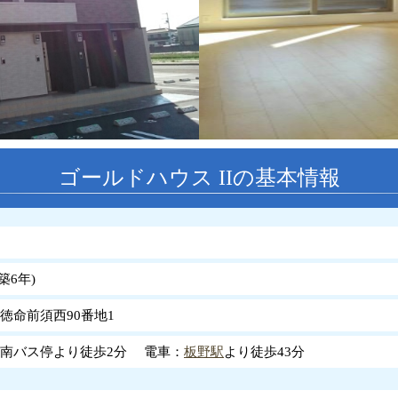
ゴールドハウス IIの基本情報
築
6
年
)
徳命前須西90番地1
南バス停より徒歩2分 電車：
板野駅
より徒歩43分