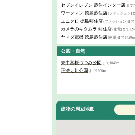
セブンイレブン 藍住インター店
まで7
ワークマン 徳島藍住店
(ファッション)ま
ユニクロ 徳島藍住店
(ファッション)まで1
カメラのキタムラ 藍住店
(家電)まで124
ヤマダ電機 徳島藍住店
(家電)まで1420m
公園・自然
東中富桜づつみ公園
まで1040m
正法寺川公園
まで1690m
建物の周辺地図