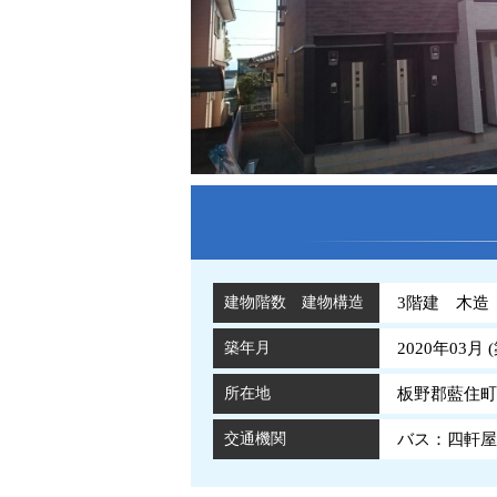
建物階数 建物構造
3階建 木造
築年月
2020年03月 (
所在地
板野郡藍住町
交通機関
バス：四軒屋