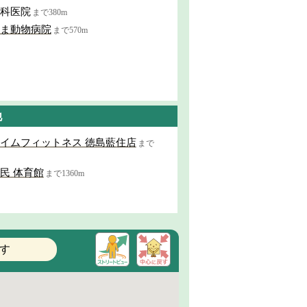
科医院
まで380m
ま動物病院
まで570m
他
イムフィットネス 徳島藍住店
まで
民 体育館
まで1360m
す