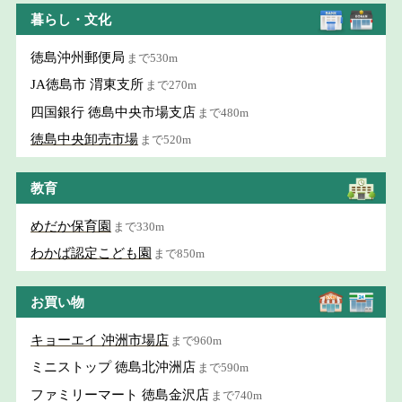
暮らし・文化
徳島沖州郵便局
まで530m
JA徳島市 渭東支所
まで270m
四国銀行 徳島中央市場支店
まで480m
徳島中央卸売市場
まで520m
教育
めだか保育園
まで330m
わかば認定こども園
まで850m
お買い物
キョーエイ 沖洲市場店
まで960m
ミニストップ 徳島北沖洲店
まで590m
ファミリーマート 徳島金沢店
まで740m