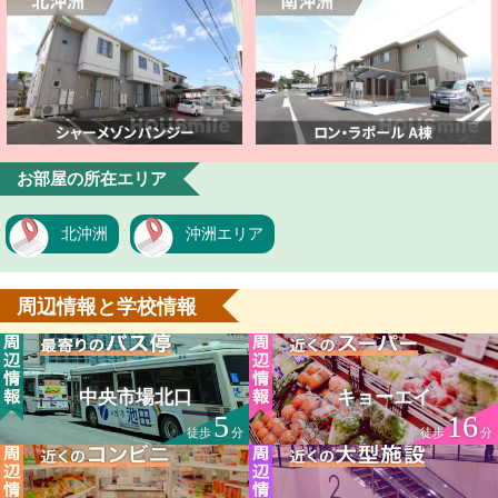
お部屋の所在エリア
北沖洲
沖洲エリア
周辺情報と学校情報
中央市場北口
キョーエイ
5
16
徒歩
分
徒歩
分