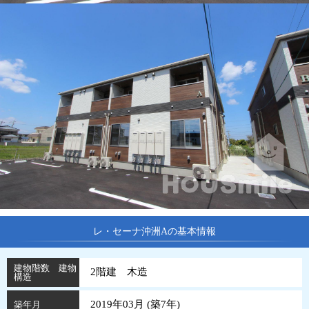
レ・セーナ沖洲Aの基本情報
建物階数 建物
2階建 木造
構造
2019年03月 (
築
7
年
)
築年月