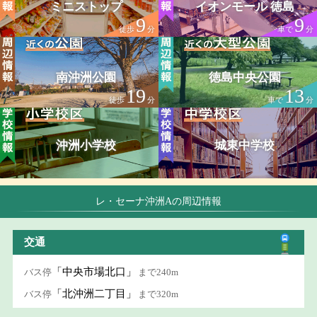
ミニストップ
イオンモール 徳島
9
9
徒歩
分
車で
分
南沖洲公園
徳島中央公園
19
13
徒歩
分
車で
分
沖洲小学校
城東中学校
レ・セーナ沖洲Aの周辺情報
交通
「中央市場北口」
バス停
まで240m
「北沖洲二丁目」
バス停
まで320m