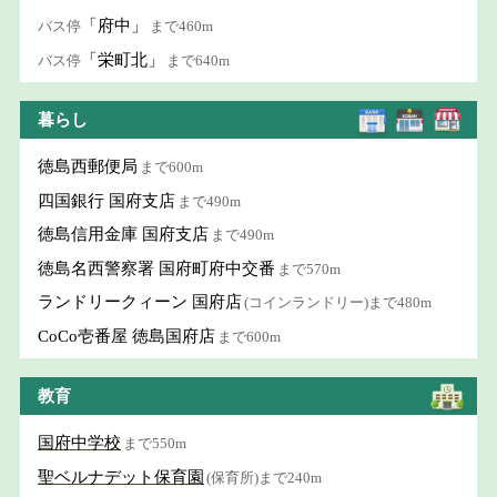
「府中」
バス停
まで460m
「栄町北」
バス停
まで640m
暮らし
徳島西郵便局
まで600m
四国銀行 国府支店
まで490m
徳島信用金庫 国府支店
まで490m
徳島名西警察署 国府町府中交番
まで570m
ランドリークィーン 国府店
(コインランドリー)まで480m
CoCo壱番屋 徳島国府店
まで600m
教育
国府中学校
まで550m
聖ベルナデット保育園
(保育所)まで240m