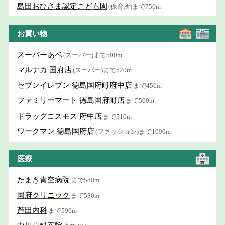
島田おひさま認定こども園
(保育所)まで750m
お買い物
スーパーあベ
(スーパー)まで500m
マルナカ 国府店
(スーパー)まで520m
セブンイレブン 徳島国府町府中店
まで450m
ファミリーマート 徳島国府町店
まで500m
ドラッグコスモス 府中店
まで510m
ワークマン 徳島国府店
(ファッション)まで1090m
医療
たまき青空病院
まで580m
国府クリニック
まで580m
芦田内科
まで590m