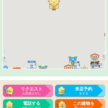
リクエスト
来店予約
お部屋さがし
をする
来店予約
電話する
この建物を
をする
088-652-3016
問い合わせる