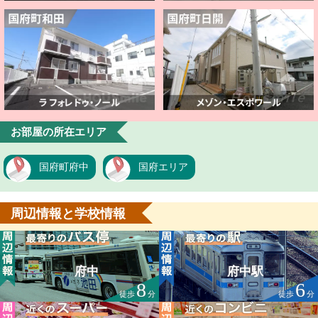
お部屋の所在エリア
国府町府中
国府エリア
周辺情報と学校情報
府中
府中駅
8
6
徒歩
分
徒歩
分