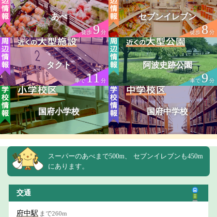
あべ
セブンイレブン
9
8
徒歩
分
徒歩
分
タクト
阿波史跡公園
11
9
車で
分
車で
分
国府小学校
国府中学校
スーパーのあべまで500m、 セブンイレブンも450m
にあります。
交通
府中駅
まで260m