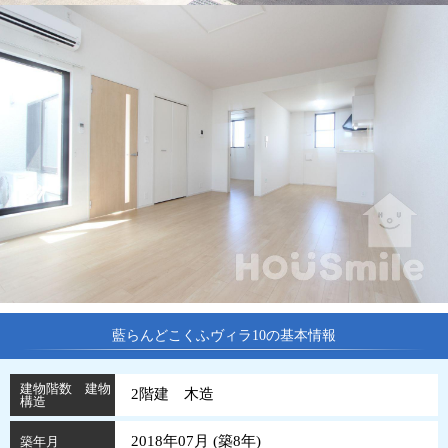
藍らんどこくふヴィラ10の基本情報
建物階数 建物
2階建 木造
構造
2018年07月 (
築
8
年
)
築年月