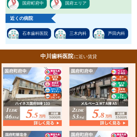
国府町府中
国府エリア
近くの病院
石本歯科医院
三木内科
芦田内科
中川歯科医院
に近い賃貸