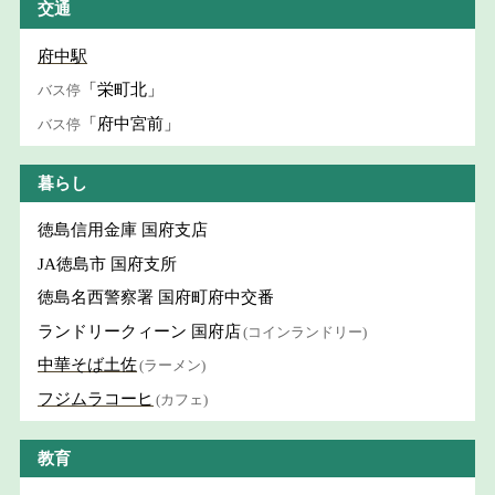
交通
府中駅
「栄町北」
バス停
「府中宮前」
バス停
暮らし
徳島信用金庫 国府支店
JA徳島市 国府支所
徳島名西警察署 国府町府中交番
ランドリークィーン 国府店
(コインランドリー)
中華そば土佐
(ラーメン)
フジムラコーヒ
(カフェ)
教育