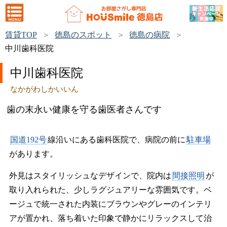
賃貸TOP
徳島のスポット
徳島の病院
中川歯科医院
中川歯科医院
なかがわしかいいん
歯の末永い健康を守る歯医者さんです
国道192号
線沿いにある歯科医院で、病院の前に
駐車場
があります。
外見はスタイリッシュなデザインで、院内は
間接照明
が
取り入れられた、少しラグジュアリーな雰囲気です。ベ
ージュで統一された内装にブラウンやグレーのインテリ
アが置かれ、落ち着いた印象で静かにリラックスして治