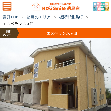
賃貸TOP
徳島のエリア
板野郡北島町
エスペランス α II
賃貸
エスペランス α II
アパート