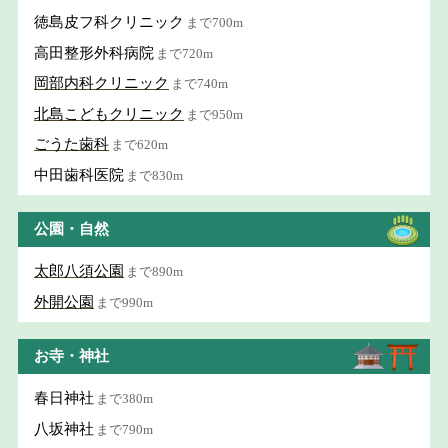
徳島皮フ科クリニック
まで700m
高田整形外科病院
まで720m
岡部内科クリニック
まで740m
北島こどもクリニック
まで950m
ごうた歯科
まで620m
中田歯科医院
まで830m
公園・自然
太郎八須公園
まで890m
外開公園
まで990m
お寺・神社
春日神社
まで380m
八坂神社
まで790m