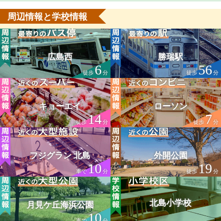
周辺情報と学校情報
広島西
勝瑞駅
6
56
徒歩
分
徒歩
分
キョーエイ
ローソン
14
7
徒歩
分
徒歩
分
フジグラン 北島
外開公園
10
19
車で
分
徒歩
分
北島小学校
月見ケ丘海浜公園
10
車で
分