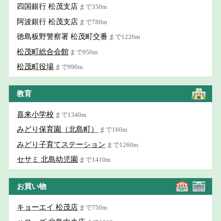
四国銀行 松茂支店
まで350m
阿波銀行 松茂支店
まで780m
徳島板野警察署 松茂町交番
まで1220m
松茂町総合会館
まで950m
松茂町役場
まで990m
教育
喜来小学校
まで1340m
みどり保育園（北島町）
まで160m
みどり子育てステーション
まで1260m
セサミ 北島幼児園
まで1410m
お買い物
キョーエイ 松茂店
まで750m