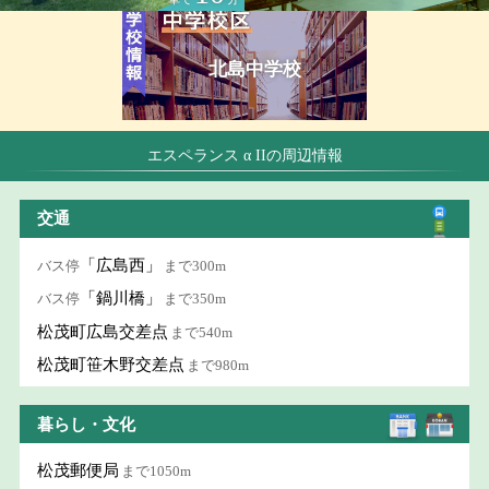
北島中学校
エスペランス α IIの周辺情報
交通
「広島西」
バス停
まで300m
「鍋川橋」
バス停
まで350m
松茂町広島交差点
まで540m
松茂町笹木野交差点
まで980m
暮らし・文化
松茂郵便局
まで1050m